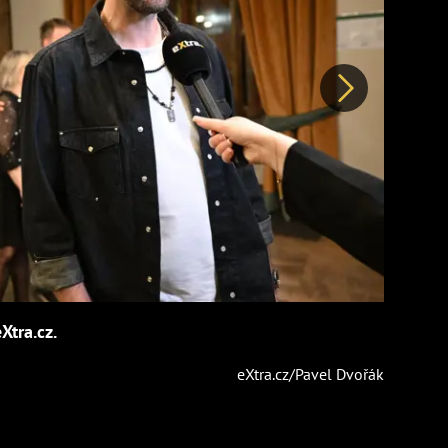
Další
Xtra.cz.
eXtra.cz/Pavel Dvořák