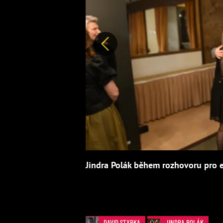
Předchozí
Jindra Polák během rozhovoru pro e
DAVID STYPKA
JINDRA POLÁK