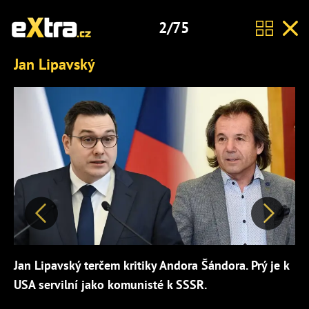
2/75
Jan Lipavský
Předchozí
Další
Jan Lipavský terčem kritiky Andora Šándora. Prý je k
USA servilní jako komunisté k SSSR.