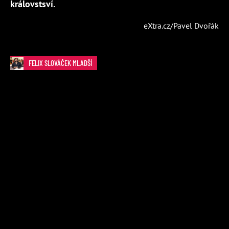
královstsví.
eXtra.cz/Pavel Dvořák
FELIX SLOVÁČEK MLADŠÍ