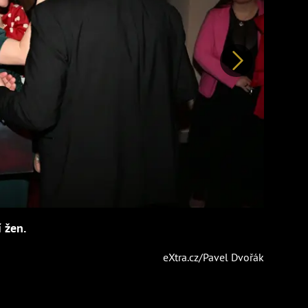
Další
 žen.
eXtra.cz/Pavel Dvořák