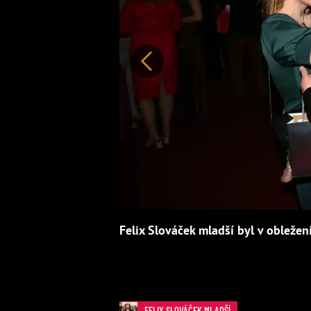
Předchozí
Felix Slováček mladší byl v obležení
FELIX SLOVÁČEK MLADŠÍ