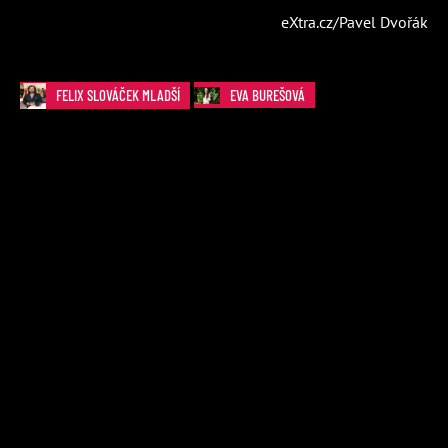
eXtra.cz/Pavel Dvořák
FELIX SLOVÁČEK MLADŠÍ
EVA BUREŠOVÁ