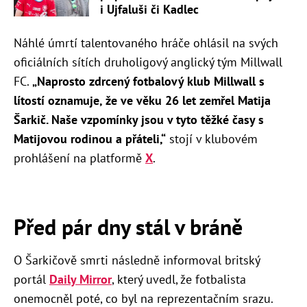
i Ujfaluši či Kadlec
Náhlé úmrtí talentovaného hráče ohlásil na svých
oficiálních sítích druholigový anglický tým Millwall
FC.
„Naprosto zdrcený fotbalový klub Millwall s
lítostí oznamuje, že ve věku 26 let zemřel Matija
Šarkič. Naše vzpomínky jsou v tyto těžké časy s
Matijovou rodinou a přáteli,
“
stojí v klubovém
prohlášení na platformě
X
.
Před pár dny stál v bráně
O Šarkičově smrti následně informoval britský
portál
Daily Mirror
, který uvedl, že fotbalista
onemocněl poté, co byl na reprezentačním srazu.