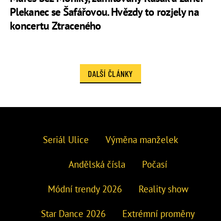
Plekanec se Šafářovou. Hvězdy to rozjely na
koncertu Ztraceného
DALŠÍ ČLÁNKY
Seriál Ulice
Výměna manželek
Andělská čísla
Počasí
Módní trendy 2026
Reality show
Star Dance 2026
Extrémní proměny