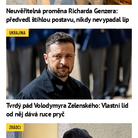
Neuvěřitelná proměna Richarda Genzera:
předvedl štíhlou postavu, nikdy nevypadal líp
UKRAJINA
Tvrdý pád Volodymyra Zelenského: Vlastní lid
od něj dává ruce pryč
ZRÁDCI