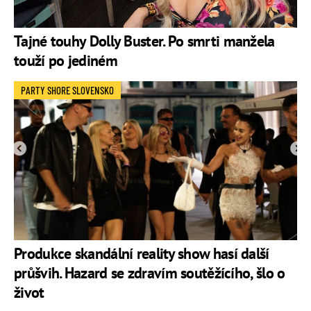
Tajné touhy Dolly Buster. Po smrti manžela
touží po jediném
PARTY SHORE SLOVENSKO
Produkce skandální reality show hasí další
průšvih. Hazard se zdravím soutěžícího, šlo o
život