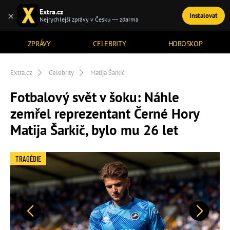
Extra.cz
×
Instalovat
TÉMATA
Nejrychlejší zprávy v Česku — zdarma
ZPRÁVY
CELEBRITY
HOROSKOP
Extra.cz
Celebrity
Matija Šarkič
Fotbalový svět v šoku: Náhle
zemřel reprezentant Černé Hory
Matija Šarkič, bylo mu 26 let
TRAGÉDIE
Předchozí
Další