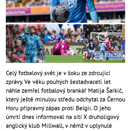
Celý fotbalový svět je v šoku ze zdrcující
zprávy. Ve věku pouhých šestadvaceti let
náhle zemřel fotbalový brankář Matija Šarkič,
který ještě minulou středu odchytal za Černou
Horu přípravný zápas proti Belgii. O jeho
úmrtí dnes informoval na síti X druholigový
anglický klub Millwall, v němž v uplynulé