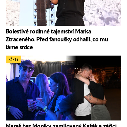
Bolestivé rodinné tajemství Marka
Ztraceného. Před fanoušky odhalil, co mu
láme srdce
PÁRTY
Mareš bez Moniky, zamilovaný Kašák a zářící