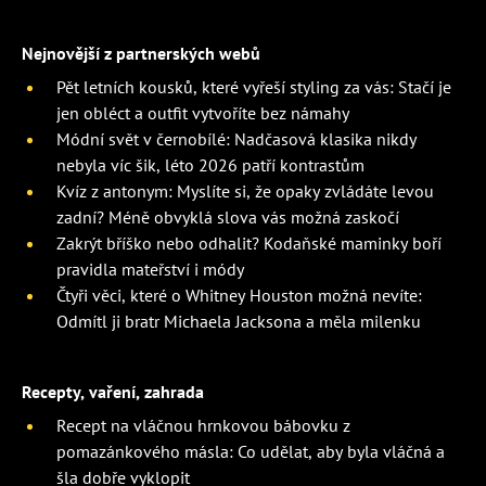
Nejnovější z partnerských webů
Pět letních kousků, které vyřeší styling za vás: Stačí je
jen obléct a outfit vytvoříte bez námahy
Módní svět v černobílé: Nadčasová klasika nikdy
nebyla víc šik, léto 2026 patří kontrastům
Kvíz z antonym: Myslíte si, že opaky zvládáte levou
zadní? Méně obvyklá slova vás možná zaskočí
Zakrýt bříško nebo odhalit? Kodaňské maminky boří
pravidla mateřství i módy
Čtyři věci, které o Whitney Houston možná nevíte:
Odmítl ji bratr Michaela Jacksona a měla milenku
Recepty, vaření, zahrada
Recept na vláčnou hrnkovou bábovku z
pomazánkového másla: Co udělat, aby byla vláčná a
šla dobře vyklopit