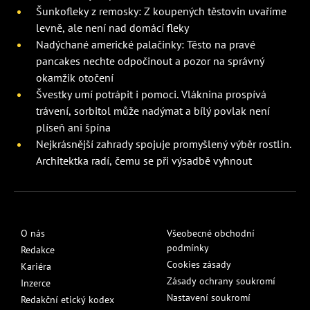
Šunkofleky z remosky: Z koupených těstovin uvaříme
levně, ale není nad domácí fleky
Nadýchané americké palačinky: Těsto na pravé
pancakes nechte odpočinout a pozor na správný
okamžik otočení
Švestky umí potrápit i pomoci. Vláknina prospívá
trávení, sorbitol může nadýmat a bílý povlak není
plíseň ani špína
Nejkrásnější zahrady spojuje promyšlený výběr rostlin.
Architektka radí, čemu se při výsadbě vyhnout
O nás
Všeobecné obchodní
podmínky
Redakce
Cookies zásady
Kariéra
Zásady ochrany soukromí
Inzerce
Nastavení soukromí
Redakční etický kodex