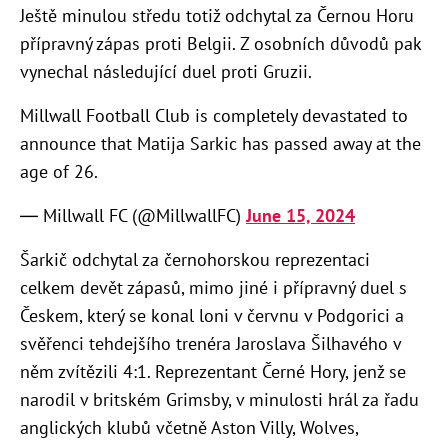
Ještě minulou středu totiž odchytal za Černou Horu
přípravný zápas proti Belgii. Z osobních důvodů pak
vynechal následující duel proti Gruzii.
Millwall Football Club is completely devastated to
announce that Matija Sarkic has passed away at the
age of 26.
— Millwall FC (@MillwallFC)
June 15, 2024
Šarkič odchytal za černohorskou reprezentaci
celkem devět zápasů, mimo jiné i přípravný duel s
Českem, který se konal loni v červnu v Podgorici a
svěřenci tehdejšího trenéra Jaroslava Šilhavého v
něm zvítězili 4:1. Reprezentant Černé Hory, jenž se
narodil v britském Grimsby, v minulosti hrál za řadu
anglických klubů včetně Aston Villy, Wolves,