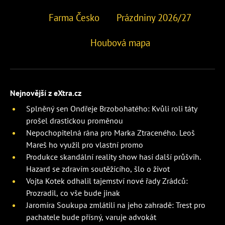
Farma Česko
Prázdniny 2026/27
Houbová mapa
Nejnovější z eXtra.cz
Splněný sen Ondřeje Brzobohatého: Kvůli roli táty
prošel drastickou proměnou
Nepochopitelná rána pro Marka Ztraceného. Leoš
Mareš ho využil pro vlastní promo
Produkce skandální reality show hasí další průšvih.
Hazard se zdravím soutěžícího, šlo o život
Vojta Kotek odhalil tajemství nové řady Zrádců:
Prozradil, co vše bude jinak
Jaromíra Soukupa zmlátili na jeho zahradě: Trest pro
pachatele bude přísný, varuje advokát