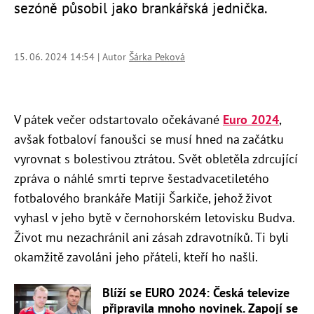
sezóně působil jako brankářská jednička.
15. 06. 2024 14:54 | Autor
Šárka Peková
V pátek večer odstartovalo očekávané
Euro 2024
,
avšak fotbaloví fanoušci se musí hned na začátku
vyrovnat s bolestivou ztrátou. Svět obletěla zdrcující
zpráva o náhlé smrti teprve šestadvacetiletého
fotbalového brankáře Matiji Šarkiče, jehož život
vyhasl v jeho bytě v černohorském letovisku Budva.
Život mu nezachránil ani zásah zdravotníků. Ti byli
okamžitě zavoláni jeho přáteli, kteří ho našli.
Blíží se EURO 2024: Česká televize
připravila mnoho novinek. Zapojí se