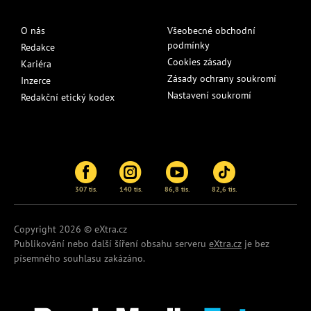
O nás
Všeobecné obchodní
podmínky
Redakce
Cookies zásady
Kariéra
Zásady ochrany soukromí
Inzerce
Nastavení soukromí
Redakční etický kodex
307 tis.
140 tis.
86,8 tis.
82,6 tis.
Copyright 2026 © eXtra.cz
Publikování nebo další šíření obsahu serveru
eXtra.cz
je bez
písemného souhlasu zakázáno.