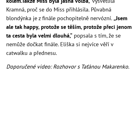
kolem.Takže Miss byla jasná volba,“
vysvětlila
Kramná, proč se do Miss přihlásila. Půvabná
blondýnka je z finále pochopitelně nervózní.
„Jsem
ale tak happy, protože se těším, protože přeci jenom
ta cesta byla velmi dlouhá,“
popsala s tím, že se
nemůže dočkat finále. Eliška si nejvíce věří v
catwalku a přednesu.
Doporučené video: Rozhovor s Taťánou Makarenko.