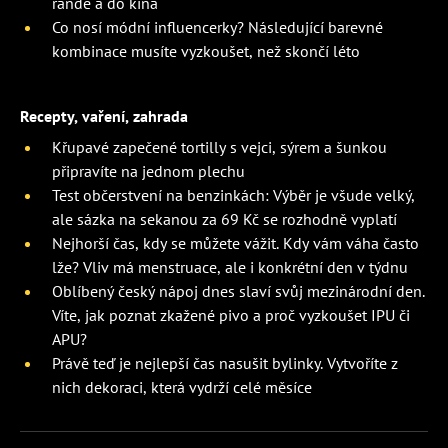
rande a do kina
Co nosí módní influencerky? Následující barevné
kombinace musíte vyzkoušet, než skončí léto
Recepty, vaření, zahrada
Křupavé zapečené tortilly s vejci, sýrem a šunkou
připravíte na jednom plechu
Test občerstvení na benzinkách: Výběr je všude velký,
ale sázka na sekanou za 69 Kč se rozhodně vyplatí
Nejhorší čas, kdy se můžete vážit. Kdy vám váha často
lže? Vliv má menstruace, ale i konkrétní den v týdnu
Oblíbený český nápoj dnes slaví svůj mezinárodní den.
Víte, jak poznat zkažené pivo a proč vyzkoušet IPU či
APU?
Právě teď je nejlepší čas nasušit bylinky. Vytvoříte z
nich dekoraci, která vydrží celé měsíce