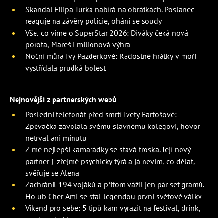
Skandál Filipa Turka nabírá na obrátkách. Poslanec
reaguje na závěry policie, ohání se soudy
Vše, co víme o SuperStar 2026: Diváky čeká nová
porota, Mareš i milionová výhra
Noční můra Ivy Pazderkové: Radostné hrátky v moři
vystřídala prudká bolest
Nejnovější z partnerských webů
Poslední telefonát před smrtí Ivety Bartošové:
Zpěvačka zavolala svému slavnému kolegovi, hovor
netrval ani minutu
Z mé nejlepší kamarádky se stává troska. Její nový
partner ji zřejmě psychicky týrá a já nevím, co dělat,
svěřuje se Alena
Zachránil 194 vojáků a přitom vážil jen pár set gramů.
Holub Cher Ami se stal legendou první světové války
Víkend pro sebe: 5 tipů kam vyrazit na festival, drink,