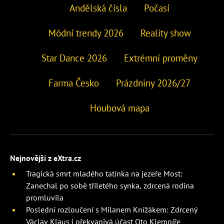
Andělská čísla
Počasí
Módní trendy 2026
Reality show
Star Dance 2026
Extrémní proměny
Farma Česko
Prázdniny 2026/27
Houbová mapa
Nejnovější z eXtra.cz
Tragická smrt mladého tatínka na jezeře Most:
Zanechal po sobě tříletého synka, zdrcená rodina
promluvila
Poslední rozloučení s Milanem Knížákem: Zdrcený
Václav Klaus i překvapivá účast Oto Klempíře