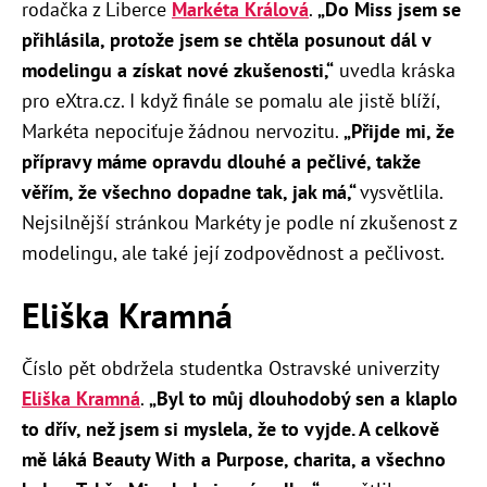
rodačka z Liberce
Markéta Králová
.
„Do Miss jsem se
přihlásila, protože jsem se chtěla posunout dál v
modelingu a získat nové zkušenosti,“
uvedla kráska
pro eXtra.cz. I když finále se pomalu ale jistě blíží,
Markéta nepociťuje žádnou nervozitu.
„Přijde mi, že
přípravy máme opravdu dlouhé a pečlivé, takže
věřím, že všechno dopadne tak, jak má,“
vysvětlila.
Nejsilnější stránkou Markéty je podle ní zkušenost z
modelingu, ale také její zodpovědnost a pečlivost.
Eliška Kramná
Číslo pět obdržela studentka Ostravské univerzity
Eliška Kramná
.
„Byl to můj dlouhodobý sen a klaplo
to dřív, než jsem si myslela, že to vyjde. A celkově
mě láká
Beauty With a Purpose, charita, a všechno