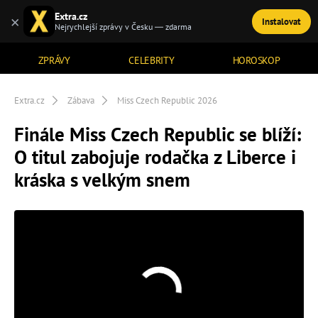
Extra.cz
×
Instalovat
TÉMATA
Nejrychlejší zprávy v Česku — zdarma
ZPRÁVY
CELEBRITY
HOROSKOP
Extra.cz
Zábava
Miss Czech Republic 2026
Finále Miss Czech Republic se blíží:
O titul zabojuje rodačka z Liberce i
kráska s velkým snem