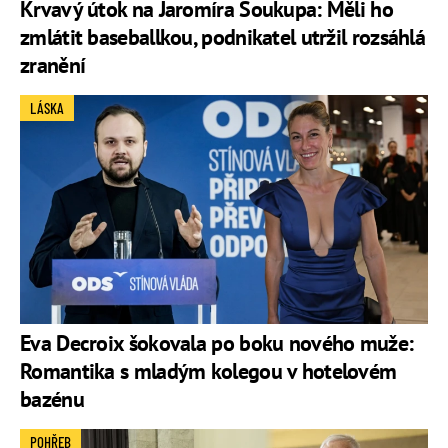
Krvavý útok na Jaromíra Soukupa: Měli ho
zmlátit baseballkou, podnikatel utržil rozsáhlá
zranění
LÁSKA
Eva Decroix šokovala po boku nového muže:
Romantika s mladým kolegou v hotelovém
bazénu
POHŘEB