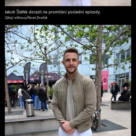
Jakub Štáfek dorazil na promítání poslední epizody.
Zdroj: eXtra.cz/Pavel Dvořák