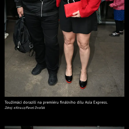
Toužimáci dorazili na premiéru finálního dílu Asia Express.
Zdroj: eXtra.cz/Pavel Dvořák