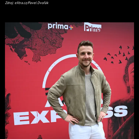
Zdroj: eXtra.cz/Pavel Dvořák