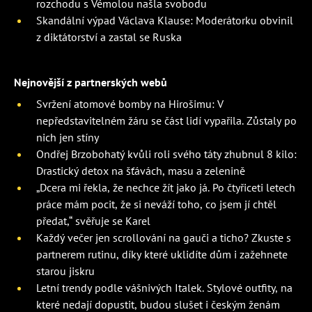
rozchodu s Vémolou našla svobodu
Skandální výpad Václava Klause: Moderátorku obvinil
z diktátorství a zastal se Ruska
Nejnovější z partnerských webů
Svržení atomové bomby na Hirošimu: V
nepředstavitelném žáru se část lidí vypařila. Zůstaly po
nich jen stíny
Ondřej Brzobohatý kvůli roli svého táty zhubnul 8 kilo:
Drastický detox na šťávách, masu a zelenině
„Dcera mi řekla, že nechce žít jako já. Po čtyřiceti letech
práce mám pocit, že si neváží toho, co jsem jí chtěl
předat,“ svěřuje se Karel
Každý večer jen scrollování na gauči a ticho? Zkuste s
partnerem rutinu, díky které uklidíte dům i zažehnete
starou jiskru
Letní trendy podle vášnivých Italek. Stylové outfity, na
které nedají dopustit, budou slušet i českým ženám