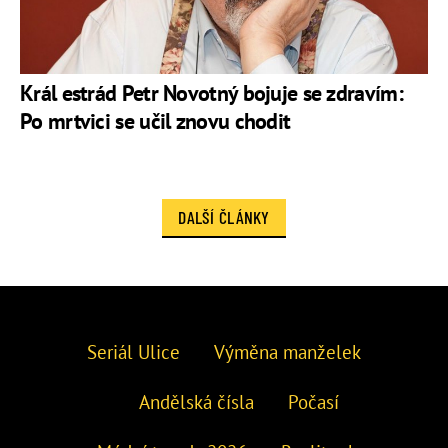
Král estrád Petr Novotný bojuje se zdravím:
Po mrtvici se učil znovu chodit
DALŠÍ ČLÁNKY
Seriál Ulice
Výměna manželek
Andělská čísla
Počasí