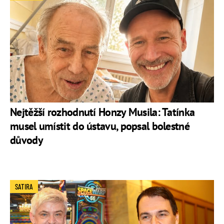
Nejtěžší rozhodnutí Honzy Musila: Tatínka
musel umístit do ústavu, popsal bolestné
důvody
SATIRA