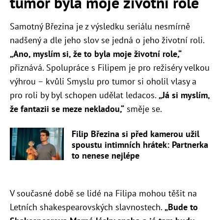
tumor byla moje životní role
Samotný Březina je z výsledku seriálu nesmírně
nadšený a dle jeho slov se jedná o jeho životní roli.
„Ano, myslím si, že to byla moje životní role,“
přiznává. Spolupráce s Filipem je pro režiséry velkou
výhrou – kvůli Smyslu pro tumor si oholil vlasy a
pro roli by byl schopen udělat ledacos.
„Já si myslím,
že fantazii se meze nekladou,“
směje se.
Filip Březina si před kamerou užil
spoustu intimních hrátek: Partnerka
to nenese nejlépe
V současné době se lidé na Filipa mohou těšit na
Letních shakespearovských slavnostech.
„Bude to