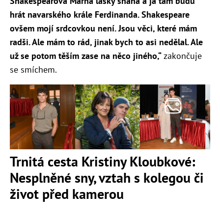
Shakespearova Marná lásky snaha a já tam budu
hrát navarského krále Ferdinanda. Shakespeare
ovšem mojí srdcovkou není. Jsou věci, které mám
radši. Ale mám to rád, jinak bych to asi nedělal. Ale
už se potom těším zase na něco jiného,“
zakončuje
se smíchem.
Trnitá cesta Kristiny Kloubkové:
Nesplněné sny, vztah s kolegou či
život před kamerou