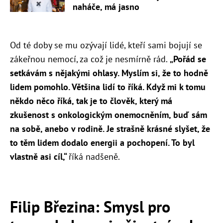
naháče, má jasno
Od té doby se mu ozývají lidé, kteří sami bojují se
zákeřnou nemocí, za což je nesmírně rád.
„Pořád se
setkávám s nějakými ohlasy. Myslím si, že to hodně
lidem pomohlo. Většina lidí to říká. Když mi k tomu
někdo něco říká, tak je to člověk, který má
zkušenost s onkologickým onemocněním, buď sám
na sobě, anebo v rodině. Je strašně krásné slyšet, že
to těm lidem dodalo energii a pochopení. To byl
vlastně asi cíl,“
říká nadšeně.
Filip Březina: Smysl pro