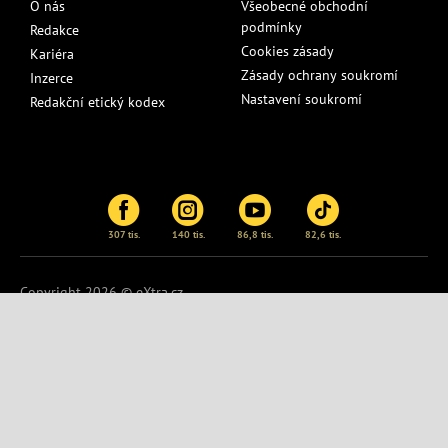
O nás
Všeobecné obchodní
podmínky
Redakce
Cookies zásady
Kariéra
Zásady ochrany soukromí
Inzerce
Nastavení soukromí
Redakční etický kodex
307 tis.
140 tis.
86,8 tis.
82,6 tis.
Copyright 2026 © eXtra.cz
Publikování nebo další šíření obsahu serveru
eXtra.cz
je bez
písemného souhlasu zakázáno.