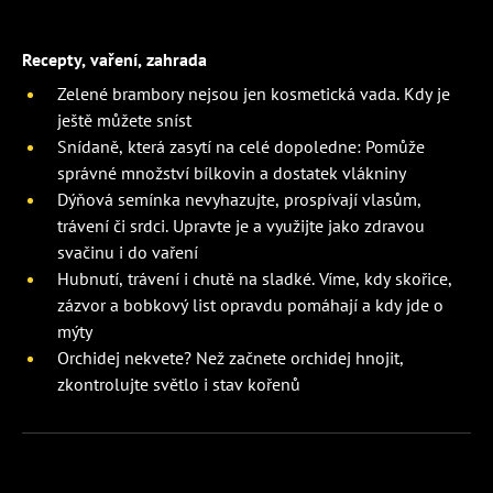
Recepty, vaření, zahrada
Zelené brambory nejsou jen kosmetická vada. Kdy je
ještě můžete sníst
Snídaně, která zasytí na celé dopoledne: Pomůže
správné množství bílkovin a dostatek vlákniny
Dýňová semínka nevyhazujte, prospívají vlasům,
trávení či srdci. Upravte je a využijte jako zdravou
svačinu i do vaření
Hubnutí, trávení i chutě na sladké. Víme, kdy skořice,
zázvor a bobkový list opravdu pomáhají a kdy jde o
mýty
Orchidej nekvete? Než začnete orchidej hnojit,
zkontrolujte světlo i stav kořenů