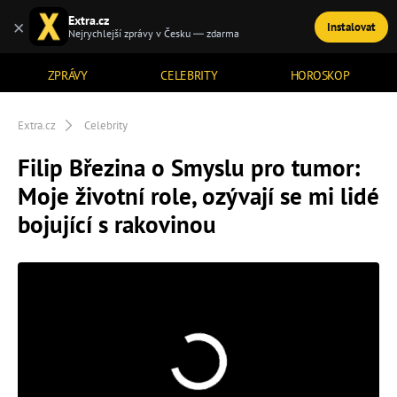
Extra.cz
×
Instalovat
TÉMATA
Nejrychlejší zprávy v Česku — zdarma
ZPRÁVY
CELEBRITY
HOROSKOP
Extra.cz
Celebrity
Filip Březina o Smyslu pro tumor:
Moje životní role, ozývají se mi lidé
bojující s rakovinou