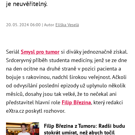
je neuvěřitelný.
20. 05. 2024 06:00 | Autor
Eliška Veselá
Seriál
Smysl pro tumor
si diváky jednoznačně získal.
Srdceryvný příběh studenta medicíny, jenž se ze dne
na den ocitne na druhé straně v pozici pacienta a
bojuje s rakovinou, nadchl širokou veřejnost. Ačkoli
od odvysílání poslední epizody už uplynulo několik
měsíců, dosahy jsou tak velké, že to nečekal ani
představitel hlavní role
Filip Březina
, který redakci
eXtra.cz poskytl rozhovor.
Filip Březina z Tumoru: Radši budu
stokrát umírat, než abych točil