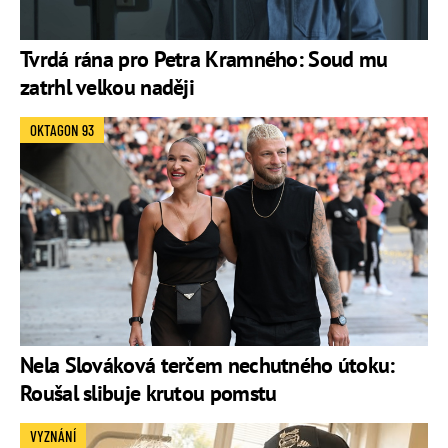
Tvrdá rána pro Petra Kramného: Soud mu
zatrhl velkou naději
OKTAGON 93
Nela Slováková terčem nechutného útoku:
Roušal slibuje krutou pomstu
VYZNÁNÍ