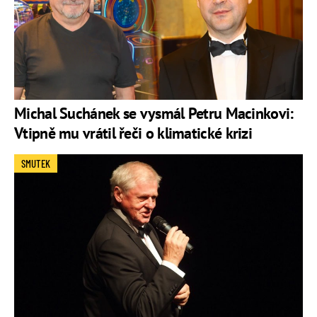
Michal Suchánek se vysmál Petru Macinkovi:
Vtipně mu vrátil řeči o klimatické krizi
SMUTEK