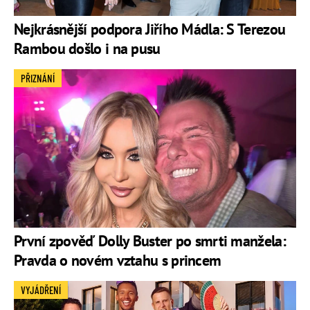
Nejkrásnější podpora Jiřího Mádla: S Terezou
Rambou došlo i na pusu
PŘIZNÁNÍ
První zpověď Dolly Buster po smrti manžela:
Pravda o novém vztahu s princem
VYJÁDŘENÍ