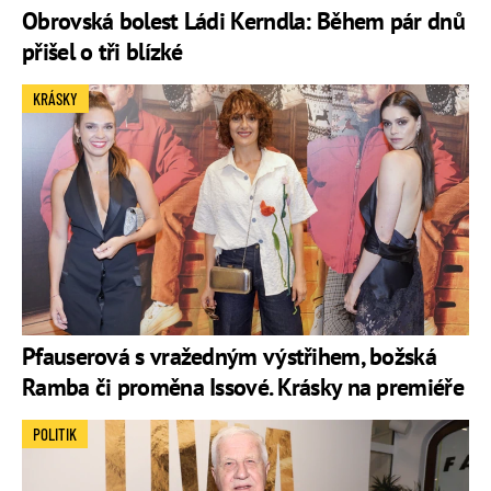
Obrovská bolest Ládi Kerndla: Během pár dnů
přišel o tři blízké
KRÁSKY
Pfauserová s vražedným výstřihem, božská
Ramba či proměna Issové. Krásky na premiéře
POLITIK