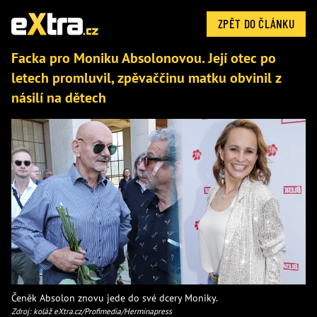
ZPĚT DO ČLÁNKU
Facka pro Moniku Absolonovou. Její otec po
letech promluvil, zpěvaččinu matku obvinil z
násilí na dětech
Čeněk Absolon znovu jede do své dcery Moniky.
Zdroj: koláž eXtra.cz/Profimedia/Herminapress