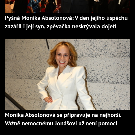
Pyšná Monika Absolonová: V den jejího úspěchu
zazářil i její syn, zpěvačka neskrývala dojetí
Monika Absolonová se připravuje na nejhorší.
Vážně nemocnému Jonášovi už není pomoci