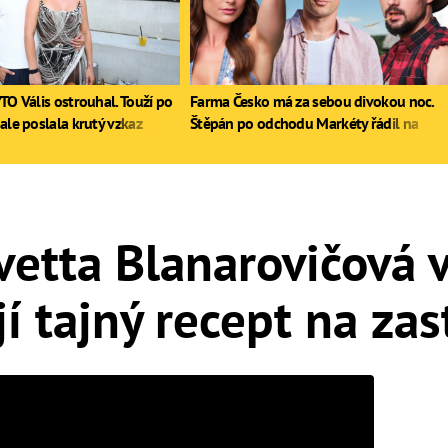
TO Vális ostrouhal. Touží po
Farma Česko má za sebou divokou noc.
ale poslala krutý vzkaz
Štěpán po odchodu Markéty řádil na
stole, Zdeněk poprvé pil
vetta Blanarovičová 
jí tajný recept na za