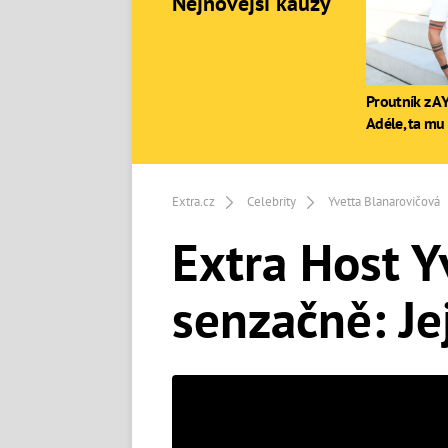
Nejnovější kauzy
Proutník z AY
Adéle, ta mu 
Extra.cz
Celebrity
Yvetta Blanarovičová
Extra Host Y
senzačně: Je