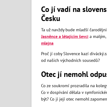
Co jí vadí na sloven
Česku
Ta už navždy bude mladší čarodějn
Jasněnce a létajícím ševci
a malým, 
mlejna
Proč jí coby Slovence kazí divácký 
od našich východních sousedů?
Otec jí nemohl odpu
Co ze soukromí prozradila na kole
Co v dospívání dělala v symfonick
být? Co jí její otec nemohl zapome