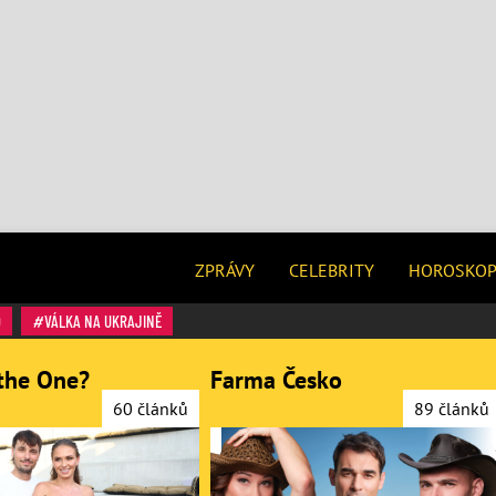
ZPRÁVY
CELEBRITY
HOROSKO
O
VÁLKA NA UKRAJINĚ
the One?
Farma Česko
60 článků
89 článků