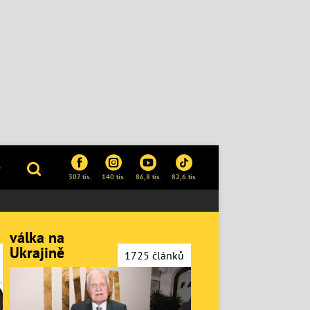
P
307 tis.
140 tis.
86,8 tis.
82,6 tis.
válka na
Ukrajině
1725 článků