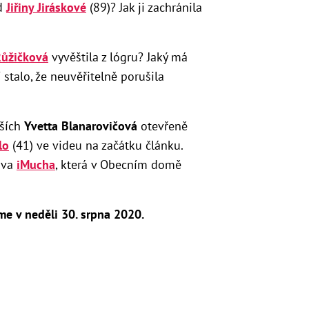
od
Jiřiny Jiráskové
(89)? Jak ji zachránila
Růžičková
vyvěštila z lógru? Jaký má
 stalo, že neuvěřitelně porušila
lších
Yvetta Blanarovičová
otevřeně
lo
(41) ve videu na začátku článku.
ava
iMucha
, která v Obecním domě
e v neděli 30. srpna 2020.