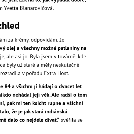
m Yvetta Blanarovičová.
zhled
vám za krémy, odpovídám, že
ový olej a všechny možné patlaniny na
e, ale asi jo. Byla jsem v továrně, kde
ice byly už staré a měly neskutečně
prozradila v pořadu Extra Host.
 84 a všichni jí hádají o dvacet let
ikdo nehádal její věk. Ale radši o tom
í, pak mi ten ksicht rupne a všichni
alo, že je jak stará indiánská
mě dalo co nejdéle dívat,“
svěřila se