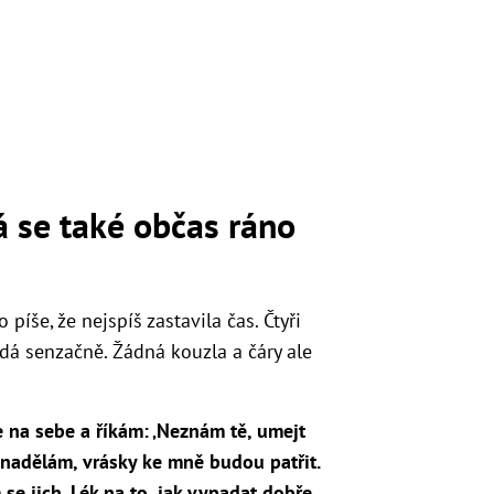
á se také občas ráno
 píše, že nejspíš zastavila čas. Čtyři
á senzačně. Žádná kouzla a čáry ale
 na sebe a říkám: ‚Neznám tě, umejt
nenadělám, vrásky ke mně budou patřit.
se jich. Lék na to, jak vypadat dobře,