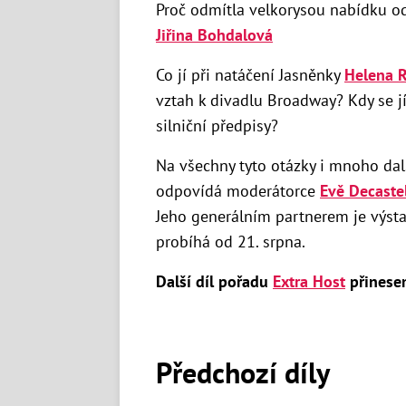
Proč odmítla velkorysou nabídku 
Jiřina Bohdalová
Co jí při natáčení Jasněnky
Helena 
vztah k divadlu Broadway? Kdy se jí
silniční předpisy?
Na všechny tyto otázky i mnoho da
odpovídá moderátorce
Evě Decaste
Jeho generálním partnerem je výst
probíhá od 21. srpna.
Další díl pořadu
Extra Host
přinesem
Předchozí díly