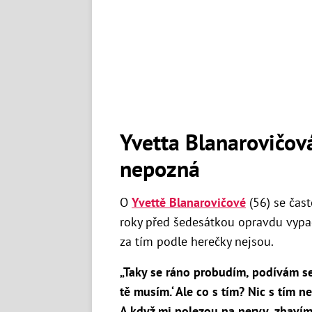
Yvetta Blanarovičov
nepozná
O
Yvettě Blanarovičové
(56) se často
roky před šedesátkou opravdu vypad
za tím podle herečky nejsou.
„Taky se ráno probudím, podívám se
tě musím.‘ Ale co s tím? Nic s tím 
A když mi polezou na nervy, zbavím 