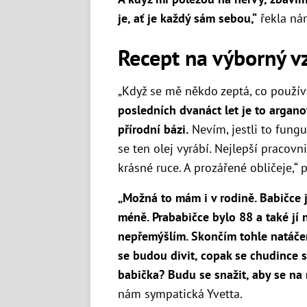
je, ať je každý sám sebou,“
řekla ná
Recept na výborný v
„Když se mě někdo zeptá, co použí
posledních dvanáct let je to argan
přírodní bázi.
Nevím, jestli to funguj
se ten olej vyrábí. Nejlepší pracovn
krásné ruce. A prozářené obličeje,“ 
„Možná to mám i v rodině. Babičce je
méně. Prababičce bylo 88 a také jí n
nepřemýšlím. Skončím tohle natáčen
se budou divit, copak se chudince st
babička? Budu se snažit, aby se na 
nám sympatická Yvetta.