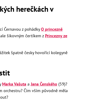
ských herečkách v
icí Černavou z pohádky
O princezně
ale šikovným čertíkem z
Princezny ze
zážitek špatně česky hovořící kolegyně
stit
gy
Marka Vašuta
a
Jana Čenského
(59)?
ém orchestru? Čím vším původně měla
nout?