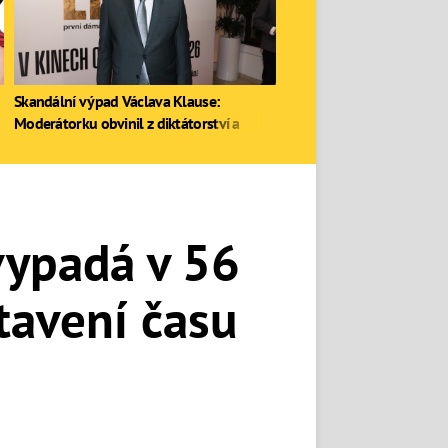
Skandální výpad Václava Klause:
Moderátorku obvinil z diktátorství a
zastal se Ruska
vypadá v 56
stavení času