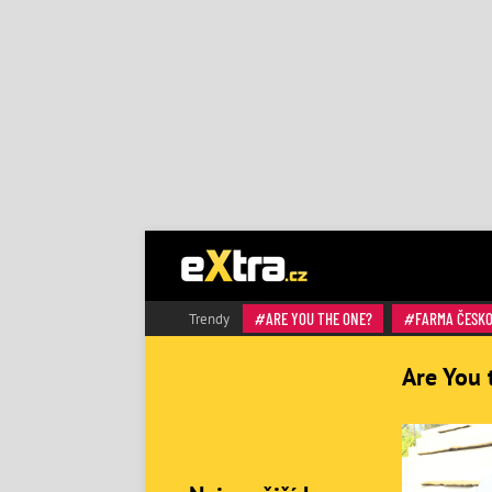
ARE YOU THE ONE?
FARMA ČESK
Trendy
Are You 