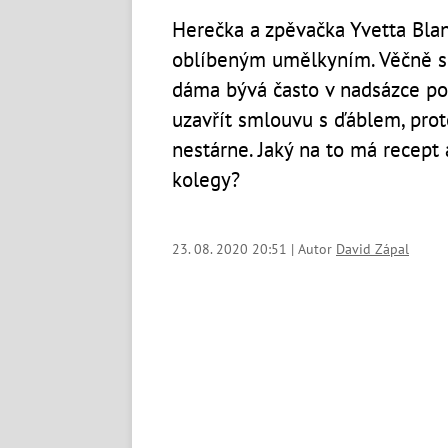
Herečka a zpěvačka Yvetta Blan
oblíbeným umělkyním. Věčně s
dáma bývá často v nadsázce po
uzavřít smlouvu s ďáblem, prot
nestárne. Jaký na to má recept
kolegy?
23. 08. 2020 20:51 | Autor
David Zápal