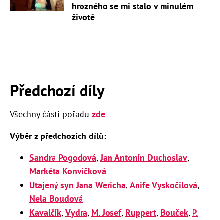
hrozného se mi stalo v minulém
životě
Předchozí díly
Všechny části pořadu
zde
Výběr z předchozích dílů:
Sandra Pogodová
,
Jan Antonín Duchoslav
,
Markéta Konvičková
Utajený syn Jana Wericha
,
Anife Vyskočilová
,
Nela Boudová
Kavalčík
,
Vydra
,
M. Josef
,
Ruppert
,
Bouček
,
P.