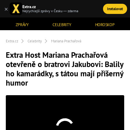
Extra.cz
×
Instalovat
TÉMATA
Nejrychlejší zprávy v Česku — zdarma
ZPRÁVY
CELEBRITY
HOROSKOP
Extra.cz
Celebrity
Mariana Prachařová
Extra Host Mariana Prachařová
otevřeně o bratrovi Jakubovi: Balily
ho kamarádky, s tátou mají příšerný
humor