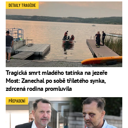
DETAILY TRAGÉDIE
Tragická smrt mladého tatínka na jezeře
Most: Zanechal po sobě tříletého synka,
zdrcená rodina promluvila
PŘEPADENÍ