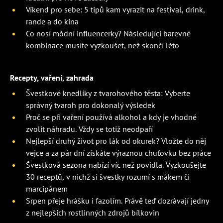
Víkend pro sebe: 5 tipů kam vyrazit na festival, drink,
rande a do kina
Co nosí módní influencerky? Následující barevné
kombinace musíte vyzkoušet, než skončí léto
Recepty, vaření, zahrada
Švestkové knedlíky z tvarohového těsta: Vyberte
správný tvaroh pro dokonalý výsledek
Proč se při vaření používá alkohol a kdy je vhodné
zvolit náhradu. Vždy se totiž neodpaří
Nejlepší druhý život pro lák od okurek? Vložte do něj
vejce a za pár dní získáte výraznou chuťovku bez práce
Švestková sezona nabízí víc než povidla. Vyzkoušejte
30 receptů, v nichž si švestky rozumí s mákem či
marcipánem
Srpen přeje hrášku i fazolím. Právě teď dozrávají jedny
z nejlepších rostlinných zdrojů bílkovin