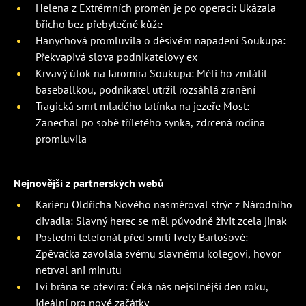
Helena z Extrémních proměn je po operaci: Ukázala
břicho bez přebytečné kůže
Hanychová promluvila o děsivém napadení Soukupa:
Překvapivá slova podnikatelovy ex
Krvavý útok na Jaromíra Soukupa: Měli ho zmlátit
baseballkou, podnikatel utržil rozsáhlá zranění
Tragická smrt mladého tatínka na jezeře Most:
Zanechal po sobě tříletého synka, zdrcená rodina
promluvila
Nejnovější z partnerských webů
Kariéru Oldřicha Nového nasměroval strýc z Národního
divadla: Slavný herec se měl původně živit zcela jinak
Poslední telefonát před smrtí Ivety Bartošové:
Zpěvačka zavolala svému slavnému kolegovi, hovor
netrval ani minutu
Lví brána se otevírá: Čeká nás nejsilnější den roku,
ideální pro nové začátky