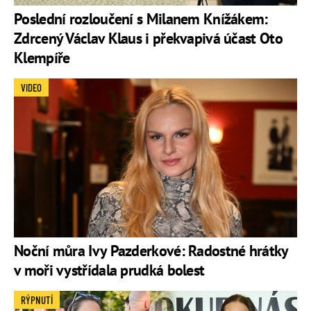
Poslední rozloučení s Milanem Knížákem:
Zdrcený Václav Klaus i překvapivá účast Oto
Klempíře
VIDEO
Noční můra Ivy Pazderkové: Radostné hrátky
v moři vystřídala prudká bolest
RÝPNUTÍ