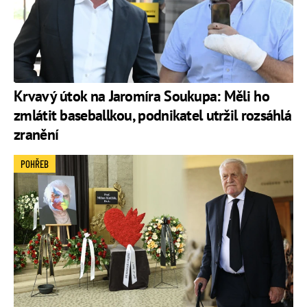
Krvavý útok na Jaromíra Soukupa: Měli ho
zmlátit baseballkou, podnikatel utržil rozsáhlá
zranění
POHŘEB