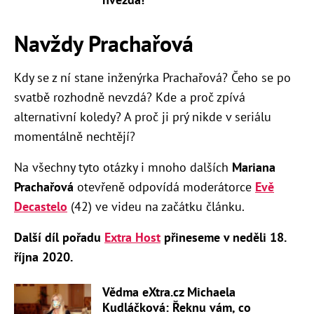
Navždy Prachařová
Kdy se z ní stane inženýrka Prachařová? Čeho se po
svatbě rozhodně nevzdá? Kde a proč zpívá
alternativní koledy? A proč ji prý nikde v seriálu
momentálně nechtějí?
Na všechny tyto otázky i mnoho dalších
Mariana
Prachařová
otevřeně odpovídá moderátorce
Evě
Decastelo
(42) ve videu na začátku článku.
Další díl pořadu
Extra Host
přineseme v neděli 18.
října 2020.
Vědma eXtra.cz Michaela
Kudláčková: Řeknu vám, co