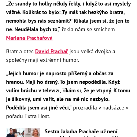
„Ze srandy to holky někdy řekly, i když to asi myslely
vážně. Kolikrát to bylo: ‚Ty máš tak hezkýho bratra,
nemohla bys nás seznámit?' Říkala jsem si, že jen to
ne. Neudělala bych to,“
řekla nám se smíchem
Mariana Prachařová
Bratr a otec
David Prachař
jsou velká dvojka a
společný mají extrémní humor.
„Jejich humor je naprosto příšerný a občas za
hranou. Mají ho drsný. To jsem nepodědila. Když
vidím bráchu v televizi, říkám si, že je vtipný. K tomu
je šikovný, umí vařit, ale na mě nic nezbylo.
Podědila jsem asi jiné věci,“
prozradila v nadsázce v
pořadu Extra Host.
Sestra Jakuba Prachaře už není