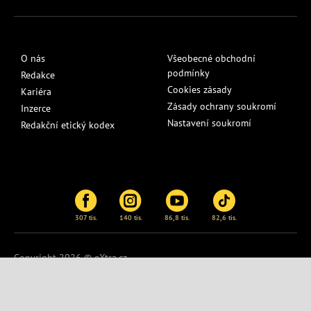
O nás
Všeobecné obchodní
podmínky
Redakce
Cookies zásady
Kariéra
Zásady ochrany soukromí
Inzerce
Nastavení soukromí
Redakční etický kodex
307 tis.
140 tis.
86,8 tis.
82,6 tis.
Copyright 2026 © eXtra.cz
Publikování nebo další šíření obsahu serveru
eXtra.cz
je bez
písemného souhlasu zakázáno.