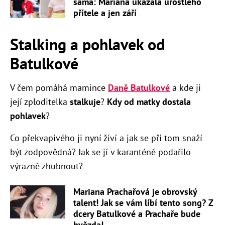
sama: Mariana ukázala urostlého
přítele a jen září
Stalking a pohlavek od
Batulkové
V čem pomáhá mamince
Daně Batulkové
a kde ji
její zploditelka
stalkuje
?
Kdy od matky dostala
pohlavek
?
Co překvapivého ji nyní živí a jak se při tom snaží
být zodpovědná? Jak se jí v karanténě podařilo
výrazně zhubnout?
Mariana Prachařová je obrovský
talent! Jak se vám líbí tento song? Z
dcery Batulkové a Prachaře bude
hvězda!