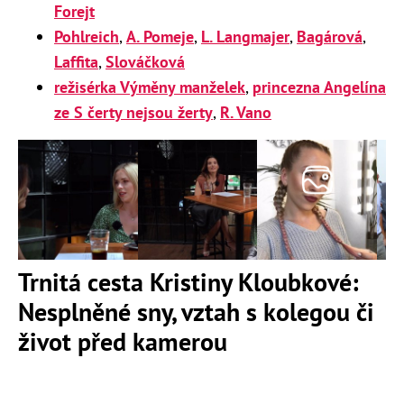
Forejt
Pohlreich
,
A. Pomeje
,
L. Langmajer
,
Bagárová
,
Laffita
,
Slováčková
režisérka Výměny manželek
,
princezna Angelína
ze S čerty nejsou žerty
,
R. Vano
Trnitá cesta Kristiny Kloubkové:
Nesplněné sny, vztah s kolegou či
život před kamerou