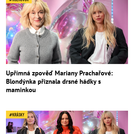
Upřímná zpověď Mariany Prachařové:
Blondýnka přiznala drsné hádky s
maminkou
KRÁSKY