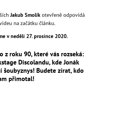
lších
Jakub Smolík
otevřeně odpovídá
videu na začátku článku.
e v neděli 27. prosince 2020.
o z roku 90, které vás rozseká:
stage Discolandu, kde Jonák
í šoubyznys! Budete zírat, kdo
am přimotal!