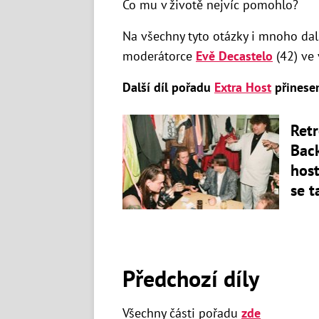
Co mu v životě nejvíc pomohlo?
Na všechny tyto otázky i mnoho da
moderátorce
Evě Decastelo
(42) ve 
Další díl pořadu
Extra Host
přinesem
Retr
Back
host
se t
Předchozí díly
Všechny části pořadu
zde