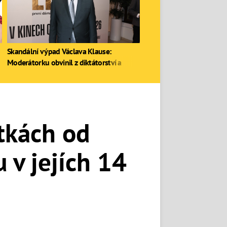
Skandální výpad Václava Klause:
Moderátorku obvinil z diktátorství a
zastal se Ruska
tkách od
 v jejích 14