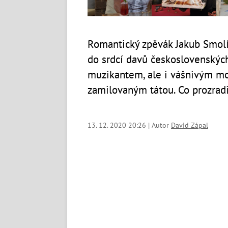
Romantický zpěvák Jakub Smolík
do srdcí davů československých
muzikantem, ale i vášnivým mo
zamilovaným tátou. Co prozradi
13. 12. 2020 20:26 | Autor
David Zápal