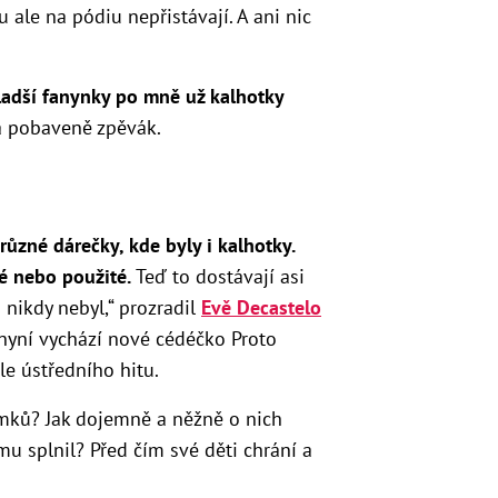
ale na pódiu nepřistávají. A ani nic
ladší fanynky po mně už kalhotky
á pobaveně zpěvák.
různé dárečky, kde byly i kalhotky.
é nebo použité.
Teď to dostávají asi
 nikdy nebyl,“ prozradil
Evě Decastelo
nyní vychází nové cédéčko Proto
e ústředního hitu.
tomků? Jak dojemně a něžně o nich
mu splnil? Před čím své děti chrání a