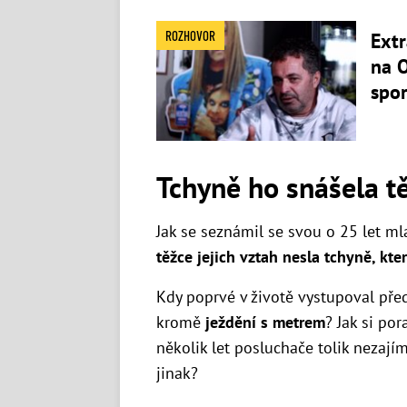
ROZHOVOR
Extr
na O
spo
Tchyně ho snášela t
Jak se seznámil se svou o 25 let ml
těžce jejich vztah nesla tchyně, kte
Kdy poprvé v životě vystupoval před 
kromě
ježdění s metrem
? Jak si po
několik let posluchače tolik nezajím
jinak?