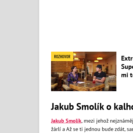
ROZHOVOR
Extr
Supe
mi t
Jakub Smolík o kalh
Jakub Smolík
, mezi jehož nejznáměj
žárlí a Až se ti jednou bude zdát,