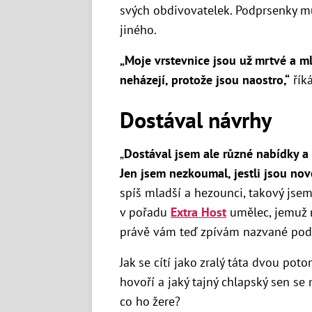
svých obdivovatelek. Podprsenky mu 
jiného.
„Moje vrstevnice jsou už mrtvé a m
neházejí, protože jsou naostro,“
řík
Dostával návrhy
„
Dostával jsem ale různé nabídky a 
Jen jsem nezkoumal, jestli jsou nov
spíš mladší a hezounci, takový jsem
v pořadu
Extra Host
umělec, jemuž 
právě vám teď zpívám nazvané podl
Jak se cítí jako zralý táta dvou po
hovoří a jaký tajný chlapský sen se 
co ho žere?