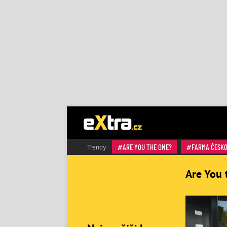
ARE YOU THE ONE?
FARMA ČESK
Trendy
Are You 