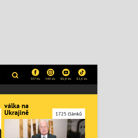
P
307 tis.
140 tis.
86,8 tis.
82,6 tis.
válka na
Ukrajině
1725 článků