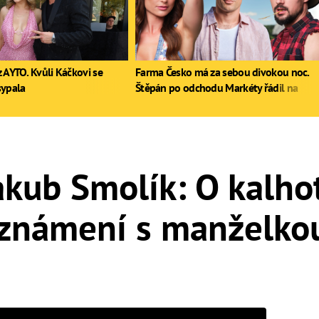
 AYTO. Kvůli Káčkovi se
Farma Česko má za sebou divokou noc.
sypala
Štěpán po odchodu Markéty řádil na
stole, Zdeněk poprvé pil
akub Smolík: O kalho
známení s manželkou