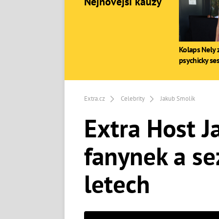
Nejnovější kauzy
Kolaps Nely z
psychicky se
Extra.cz
Celebrity
Jakub Smolík
Extra Host J
fanynek a se
letech