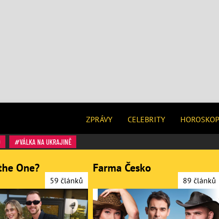
ZPRÁVY
CELEBRITY
HOROSKO
O
VÁLKA NA UKRAJINĚ
the One?
Farma Česko
59 článků
89 článků