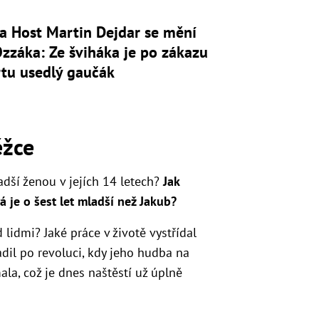
a Host Martin Dejdar se mění
zzáka: Ze šviháka je po zákazu
rtu usedlý gaučák
ěžce
adší ženou v jejích 14 letech?
Jak
rá je o šest let mladší než Jakub?
lidmi? Jaké práce v životě vystřídal
radil po revoluci, kdy jeho hudba na
ala, což je dnes naštěstí už úplně