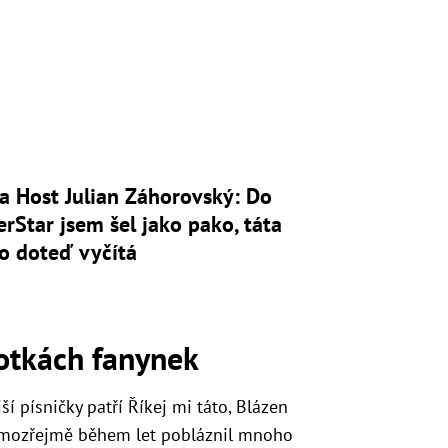
a Host Julian Záhorovský: Do
rStar jsem šel jako pako, táta
o doteď vyčítá
otkách fanynek
ší písničky patří Říkej mi táto, Blázen
 samozřejmě během let pobláznil mnoho