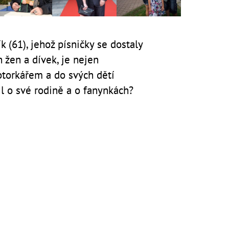
 (61), jehož písničky se dostaly
 žen a dívek, je nejen
torkářem a do svých dětí
l o své rodině a o fanynkách?