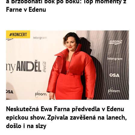
a Brzobohatí bok po boku: Top momenty z
Farne v Edenu
KONCERT
Neskutečná Ewa Farna předvedla v Edenu
epickou show. Zpívala zavěšená na lanech,
došlo i na slzy