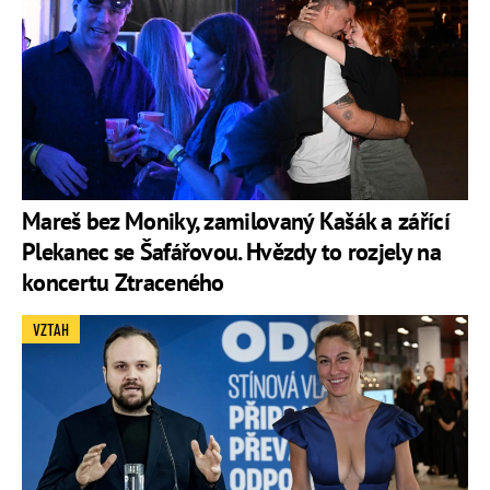
Mareš bez Moniky, zamilovaný Kašák a zářící
Plekanec se Šafářovou. Hvězdy to rozjely na
koncertu Ztraceného
VZTAH