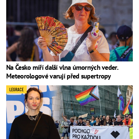
Na Česko míří další vlna úmorných veder.
Meteorologové varují před supertropy
LEGRACE