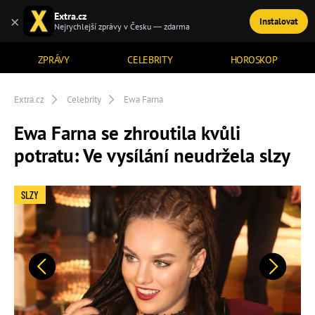
Extra.cz
×
Instalovat
TÉMATA
Nejrychlejší zprávy v Česku — zdarma
ZPRÁVY
CELEBRITY
HOROSKOP
Extra.cz
Celebrity
Ewa Farna
Ewa Farna se zhroutila kvůli
potratu: Ve vysílání neudržela slzy
SLZY
Předchozí
Další