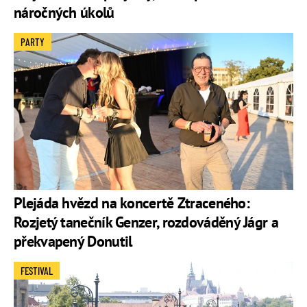
náročných úkolů
PARTY
Plejáda hvězd na koncertě Ztraceného:
Rozjetý tanečník Genzer, rozdováděný Jágr a
překvapený Donutil
FESTIVAL