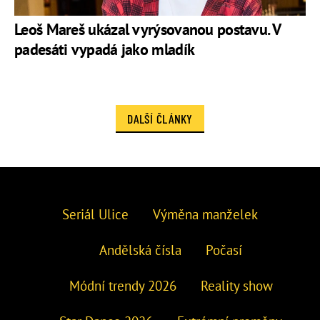
Leoš Mareš ukázal vyrýsovanou postavu. V
padesáti vypadá jako mladík
DALŠÍ ČLÁNKY
Seriál Ulice
Výměna manželek
Andělská čísla
Počasí
Módní trendy 2026
Reality show