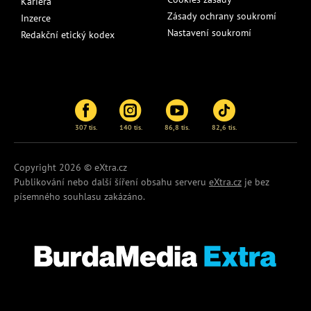
Kariéra
Zásady ochrany soukromí
Inzerce
Nastavení soukromí
Redakční etický kodex
307 tis.
140 tis.
86,8 tis.
82,6 tis.
Copyright 2026 © eXtra.cz
Publikování nebo další šíření obsahu serveru
eXtra.cz
je bez
písemného souhlasu zakázáno.