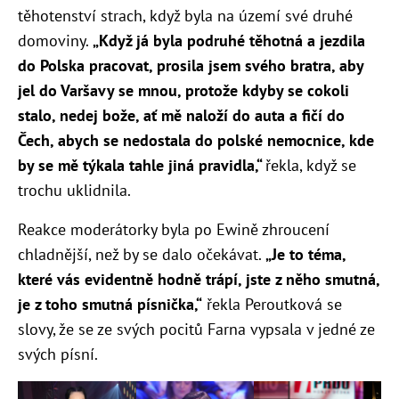
těhotenství strach, když byla na území své druhé
domoviny.
„Když já byla podruhé těhotná a jezdila
do Polska pracovat, prosila jsem svého bratra, aby
jel do Varšavy se mnou, protože kdyby se cokoli
stalo, nedej bože, ať mě naloží do auta a fičí do
Čech, abych se nedostala do polské nemocnice, kde
by se mě týkala tahle jiná pravidla,“
řekla, když se
trochu uklidnila.
Reakce moderátorky byla po Ewině zhroucení
chladnější, než by se dalo očekávat.
„Je to téma,
které vás evidentně hodně trápí, jste z něho smutná,
je z toho smutná písnička,“
řekla Peroutková se
slovy, že se ze svých pocitů Farna vypsala v jedné ze
svých písní.