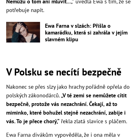
Nemůžu o tom ani mluvit…,“
uvedla Ewa s tím, že se
potřebuje napít.
Ewa Farna v slzách: Přišla o
kamarádku, která si zahrála v jejím
slavném klipu
V Polsku se necítí bezpečně
Nakonec se přes slzy jako hrachy pořádně opřela do
polských zákonodárců.
„V té zemi se nemůžete cítit
bezpečně, protože vás nezachrání. Čekají, až to
miminko, které bohužel stejně nezachrání, zabije i
vás. To je přece chorý,“
řekla zlatá slavice s pláčem.
Ewa Farna divákům vypověděla, že i ona měla v