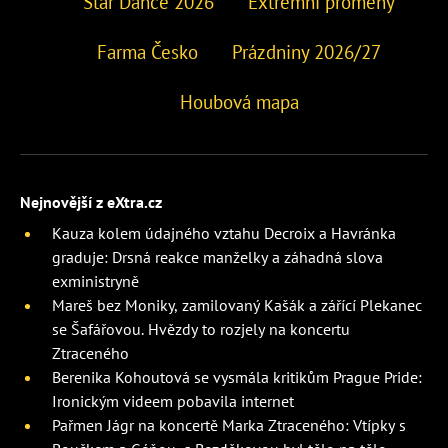
Star Dance 2026
Extrémní proměny
Farma Česko
Prázdniny 2026/27
Houbová mapa
Nejnovější z eXtra.cz
Kauza kolem údajného vztahu Decroix a Havránka
graduje: Drsná reakce manželky a záhadná slova
exministryně
Mareš bez Moniky, zamilovaný Kašák a zářící Plekanec
se Šafářovou. Hvězdy to rozjely na koncertu
Ztraceného
Berenika Kohoutová se vysmála kritikům Prague Pride:
Ironickým videem pobavila internet
Pařmen Jágr na koncertě Marka Ztraceného: Vtípky s