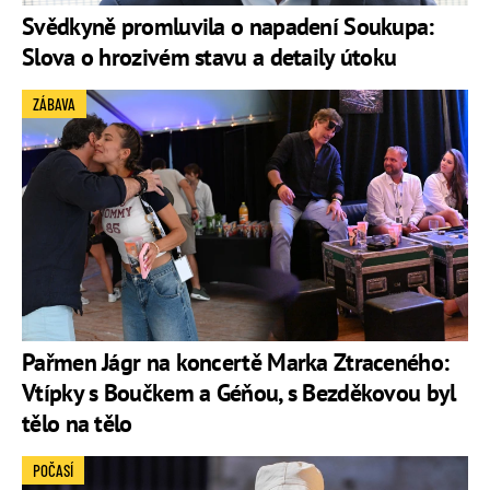
Svědkyně promluvila o napadení Soukupa:
Slova o hrozivém stavu a detaily útoku
ZÁBAVA
Pařmen Jágr na koncertě Marka Ztraceného:
Vtípky s Boučkem a Géňou, s Bezděkovou byl
tělo na tělo
POČASÍ