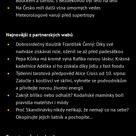
Boučkem a Géňou, s Bezděkovou byl tělo na tělo
Na Česko míří další vlna úmorných veder.
Meteorologové varují před supertropy
Nejnovější z partnerských webů
Dobrosrdečný tlouštík František Černý: Díky své
nadváze získával role, oženil se až před padesátkou
Pepa Kůrka má kromě syna Rafíka novou lásku: Krásná
kadeřnice Adélka si ho získala díky jídlu z fast foodu
Týdenní tarotová předpověď Alice Cross od 10. srpna:
Zatočte s kostlivci ve skříni, vyhněte se podvodníkům
a přivítejte novou životní energii
Zakrýt bříško nebo odhalit? Kodaňské maminky boří
pravidla mateřství i módy
Proč Skandinávky nikdy neříkají, že nemají co na sebe?
Okopírujte jejich šatník a pochopíte...