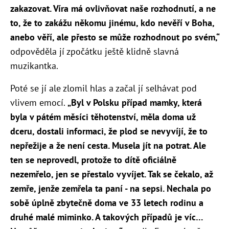
zakazovat. Víra má ovlivňovat naše rozhodnutí, a ne
to, že to zakážu někomu jinému, kdo nevěří v Boha,
anebo věří, ale přesto se může rozhodnout po svém,“
odpověděla jí zpočátku ještě klidně slavná
muzikantka.
Poté se jí ale zlomil hlas a začal jí selhávat pod
vlivem emocí.
„Byl v Polsku případ mamky, která
byla v pátém měsíci těhotenství, měla doma už
dceru, dostali informaci, že plod se nevyvíjí, že to
nepřežije a že není cesta. Musela jít na potrat. Ale
ten se neprovedl, protože to dítě oficiálně
nezemřelo, jen se přestalo vyvíjet. Tak se čekalo, až
zemře, jenže zemřela ta paní - na sepsi. Nechala po
sobě úplně zbytečně doma ve 33 letech rodinu a
druhé malé miminko. A takových případů je víc…