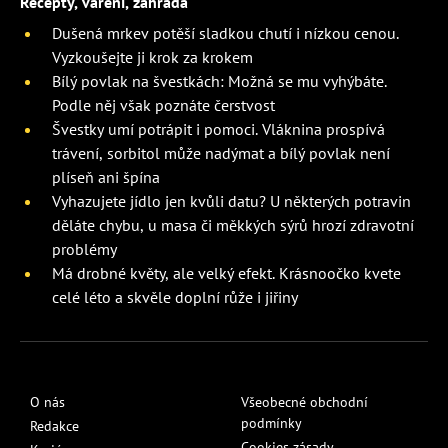
Recepty, vaření, zahrada
Dušená mrkev potěší sladkou chutí i nízkou cenou.
Vyzkoušejte ji krok za krokem
Bílý povlak na švestkách: Možná se mu vyhýbáte.
Podle něj však poznáte čerstvost
Švestky umí potrápit i pomoci. Vláknina prospívá
trávení, sorbitol může nadýmat a bílý povlak není
plíseň ani špína
Vyhazujete jídlo jen kvůli datu? U některých potravin
děláte chybu, u masa či měkkých sýrů hrozí zdravotní
problémy
Má drobné květy, ale velký efekt. Krásnoočko kvete
celé léto a skvěle doplní růže i jiřiny
O nás
Všeobecné obchodní
podmínky
Redakce
Cookies zásady