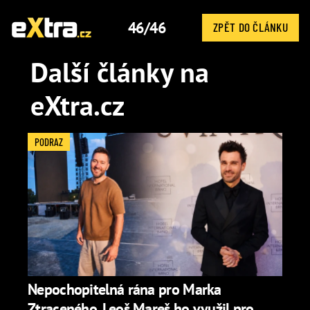
46/46
ZPĚT DO ČLÁNKU
Další články na
eXtra.cz
PODRAZ
Nepochopitelná rána pro Marka
Ztraceného. Leoš Mareš ho využil pro