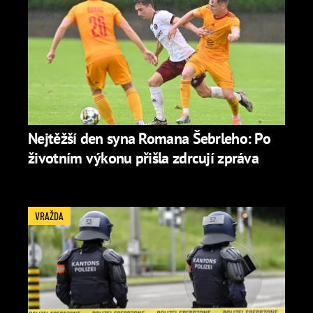
Nejtěžší den syna Romana Šebrleho: Po
životním výkonu přišla zdrcují zpráva
VRAŽDA