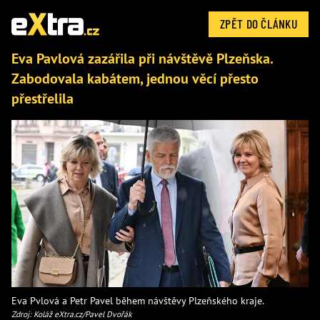
ZPĚT DO ČLÁNKU
Eva Pavlová zazářila při návštěvě Plzeňska.
Zabodovala kabátem, jednou věcí přesto
přestřelila
Eva Pvlová a Petr Pavel během návštěvy Plzeňského kraje.
Zdroj: Koláž eXtra.cz/Pavel Dvořák