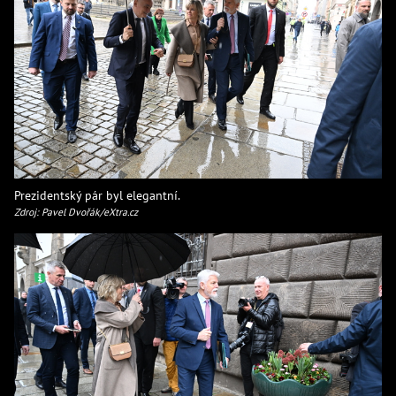
Prezidentský pár byl elegantní.
Zdroj: Pavel Dvořák/eXtra.cz