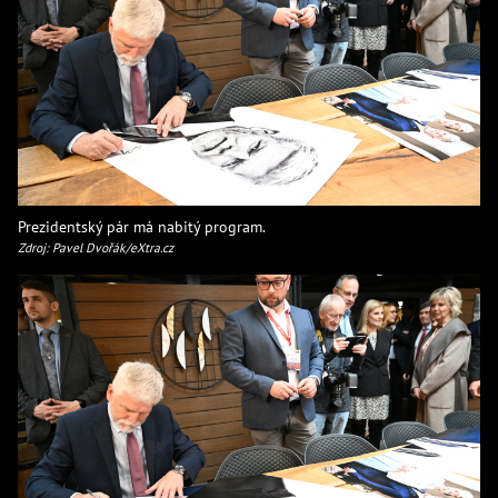
Prezidentský pár má nabitý program.
Zdroj: Pavel Dvořák/eXtra.cz