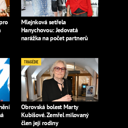
 pro
Mlejnková setřela
n
Hanychovou: Jedovatá
narážka na počet partnerů
TRAGÉDIE
nění
Obrovská bolest Marty
ná
Kubišové. Zemřel milovaný
člen její rodiny