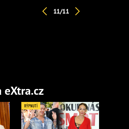
11/11
a eXtra.cz
RÝPNUTÍ