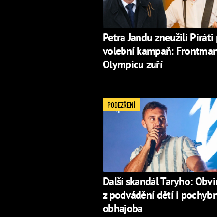
Petra Jandu zneužili Piráti
volební kampaň: Frontma
Olympicu zuří
PODEZŘENÍ
Další skandál Taryho: Obvi
z podvádění dětí i pochyb
obhajoba