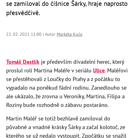
se zamiloval do číšnice Šárky, hraje naprosto
přesvědčivě.
22. 02. 2021 11:00 | Autor
Markéta Kuča
Tomáš Dastlík
je především divadelní herec, který
proslul rolí Martina Maléře v seriálu
Ulice
. Maléřovi
se přestěhovali z Loučky do Prahy a z počátku to
vypadalo na poněkud fádní rodinu. Zanedlouho se
ale ukázalo, že zrovna u Veroniky, Martina, Filipa a
Roziny bude rozhodně o zábavu postaráno.
Martin Maléř se totiž bezhlavě zamiloval do
půvabné a vnadné krásky Šárky a začal kolotoč, ze
kterého se už nedalo vystoupit. Zpočátku se snažil