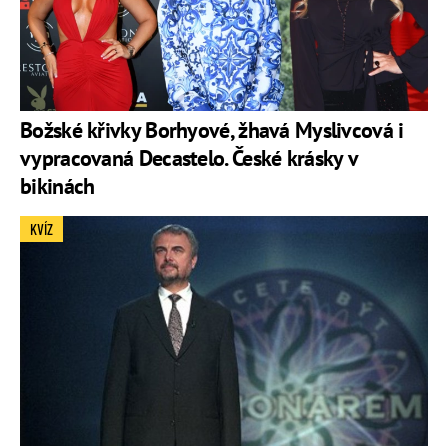
Božské křivky Borhyové, žhavá Myslivcová i
vypracovaná Decastelo. České krásky v
bikinách
KVÍZ