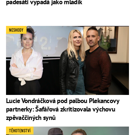
padesáti vypadá jako mladík
NESHODY
Lucie Vondráčková pod palbou Plekancovy
partnerky: Šafářová zkritizovala výchovu
zpěvaččiných synů
TĚHOTENSTVÍ