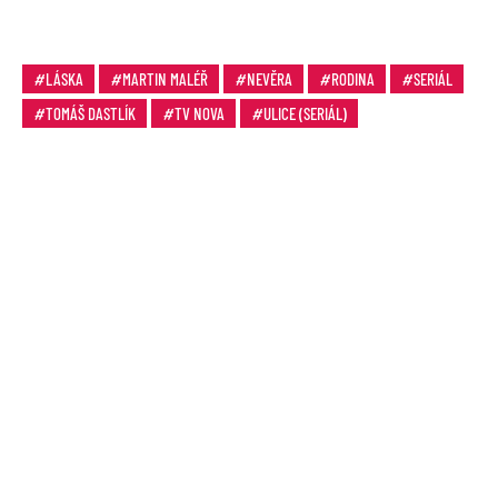
LÁSKA
MARTIN MALÉŘ
NEVĚRA
RODINA
SERIÁL
TOMÁŠ DASTLÍK
TV NOVA
ULICE (SERIÁL)