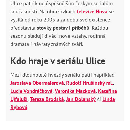
Ulice patří k nejúspěšnějším českým seriálům
současnosti. Na obrazovkách
televize Nova
se
vysílá od roku 2005 a za dobu své existence
představila
stovky postav i příběhů
. Každou
sezonu sledují diváci nové vztahy, rodinná
dramata i návraty známých tváří.
Kdo hraje v seriálu Ulice
Mezi dlouholeté hvězdy seriálu patří například
Jaroslava Obermaierová
,
Rudolf Hrušínský ml.
,
Lucie Vondráčková
,
Veronika Macková
,
Kateřina
Ujfaluši
,
Tereza Brodská
,
Jan Dolanský
či
Linda
Rybová
.