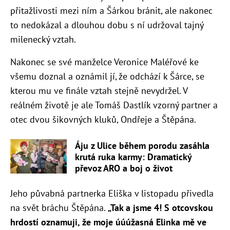
přitažlivosti mezi ním a Šárkou bránit, ale nakonec
to nedokázal a dlouhou dobu s ní udržoval tajný
milenecký vztah.
Nakonec se své manželce Veronice Maléřové ke
všemu doznal a oznámil jí, že odchází k Šárce, se
kterou mu ve finále vztah stejně nevydržel. V
reálném životě je ale Tomáš Dastlík vzorný partner a
otec dvou šikovných kluků, Ondřeje a Štěpána.
Áju z Ulice během porodu zasáhla
krutá ruka karmy: Dramatický
převoz ARO a boj o život
Jeho půvabná partnerka Eliška v listopadu přivedla
na svět bráchu Štěpána.
„Tak a jsme 4! S otcovskou
hrdostí oznamuji, že moje úúúžasná Elinka mě ve