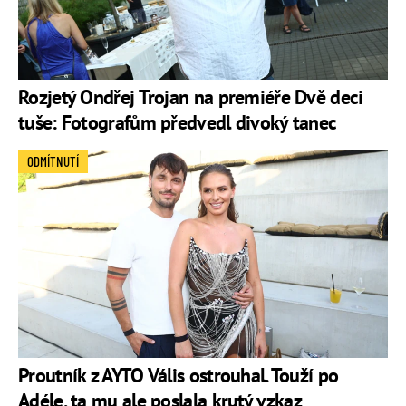
Rozjetý Ondřej Trojan na premiéře Dvě deci
tuše: Fotografům předvedl divoký tanec
ODMÍTNUTÍ
Proutník z AYTO Vális ostrouhal. Touží po
Adéle, ta mu ale poslala krutý vzkaz