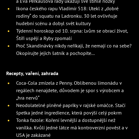
a Eva Perkausová rády ukazují své štíhlé nožky
Ikona českého rapu Vladimír 518: Utekl z „dobré
rodiny“ do squatu na Ladronku. 30 let ovlivňuje
hudební scénu a dobyl svět kultury
Týdenní horoskop od 10. srpna: Lvům se obrací život,
Štíři uspějí a Ryby zpomalí
Proč Skandinávky nikdy neříkají, že nemají co na sebe?
Okopírujte jejich šatník a pochopíte...
Recepty, vaření, zahrada
Coca-Cola zmizela z Penny. Oblíbenou limonádu v
regálech nenajdete, důvodem je spor s výrobcem a
„hra nervů“
Neodolatelné plněné papriky v rajské omáčce. Stačí
špetka jedné ingredience, která povýší celý pokrm
Tonka fazole: Koření levnější a dostupnější než
vanilka. Kvůli jedné látce má kontroverzní pověst a v
USA je zakázané