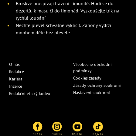
Broskve prospívají trávení i imunitě: Hodí se do
dezertů, k masu či do limonád. Vyzkoušejte trik na
rychlé loupání
Nechte plevel schválně vyklíčit. Záhony vydrží
mnohem déle bez plevele
O nás
Všeobecné obchodní
podmínky
Redakce
Cookies zásady
Kariéra
Zásady ochrany soukromí
Inzerce
Nastavení soukromí
Redakční etický kodex
307 tis.
140 tis.
86,8 tis.
82,6 tis.