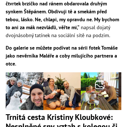
čtvrtek brzičko nad ránem obdarovala druhým
synkem Štěpánem. Obdivuji tě a smekám před
tebou, lásko. Ne, chlapi, my opravdu ne. My bychom
to ani za mák nezvládli, věřte mi,“
napsal dojatý
dvojnásobný tatínek na sociální sítě na podzim.
Do galerie se můžete podívat na sérii fotek Tomáše
jako nevěrníka Maléře a coby milujícího partnera a
otce.
Trnitá cesta Kristiny Kloubkové:
Nesplněné sny, vztah s kolegou či