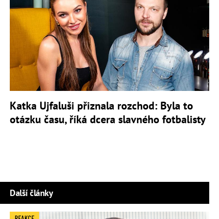
Katka Ujfaluši přiznala rozchod: Byla to
otázku času, říká dcera slavného fotbalisty
Další články
REAKCE