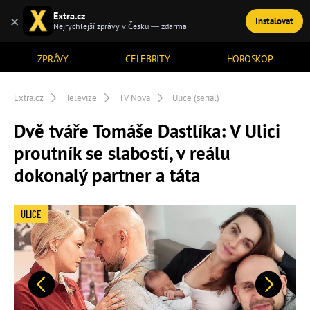
Extra.cz
×
Instalovat
TÉMATA
Nejrychlejší zprávy v Česku — zdarma
ZPRÁVY
CELEBRITY
HOROSKOP
Extra.cz
Televize
TV Nova
Ulice (seriál)
Dvě tváře Tomáše Dastlíka: V Ulici
proutník se slabostí, v reálu
dokonalý partner a táta
ULICE
Předchozí
Další