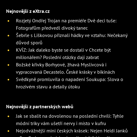
Nejnovější z eXtra.cz
Rozjetý Ondřej Trojan na premiéře Dvě deci tuše:
Fotografům předvedl divoký tanec
Šebrle s Liškovou přiznali hádky ve vztahu: Nečekaný
důvod sporů
KVÍZ: Jak daleko byste se dostali v Chcete být
milionářem? Poslední otázky dají zabrat
Božské křivky Borhyové, žhavá Myslivcová i
vypracovaná Decastelo. České krásky v bikinách
Svědkyně promluvila o napadení Soukupa: Slova o
hrozivém stavu a detaily útoku
Nejnovější z partnerských webů
Jak se sbalit na dovolenou na poslední chvíli: Tyhle
módní triky vám ušetří nervy i místo v kufru
Nejodvážnější mini českých krásek: Nejen Heidi Janků