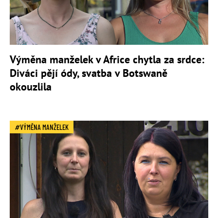
Výměna manželek v Africe chytla za srdce:
Diváci pějí ódy, svatba v Botswaně
okouzlila
VÝMĚNA MANŽELEK