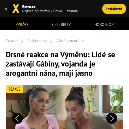
Extra.cz
×
Instalovat
TÉMATA
Nejrychlejší zprávy v Česku — zdarma
ZPRÁVY
CELEBRITY
HOROSKOP
Extra.cz
Reality show
Výměna manželek
Drsné reakce na Výměnu: Lidé se
zastávají Gábiny, vojanda je
arogantní nána, mají jasno
REAKCE
Předchozí
Další