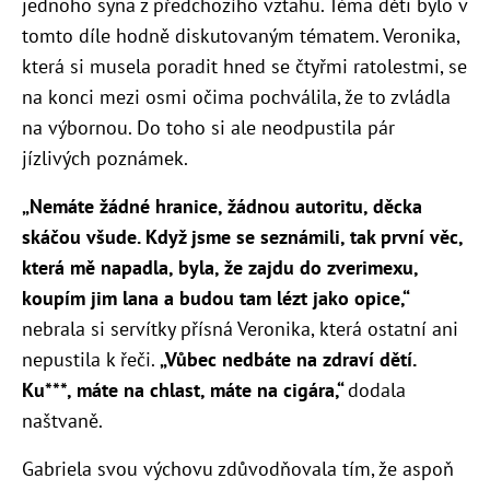
jednoho syna z předchozího vztahu. Téma děti bylo v
tomto díle hodně diskutovaným tématem. Veronika,
která si musela poradit hned se čtyřmi ratolestmi, se
na konci mezi osmi očima pochválila, že to zvládla
na výbornou. Do toho si ale neodpustila pár
jízlivých poznámek.
„Nemáte žádné hranice, žádnou autoritu, děcka
skáčou všude. Když jsme se seznámili, tak první věc,
která mě napadla, byla, že zajdu do zverimexu,
koupím jim lana a budou tam lézt jako opice,“
nebrala si servítky přísná Veronika, která ostatní ani
nepustila k řeči.
„Vůbec nedbáte na zdraví dětí.
Ku***, máte na chlast, máte na cigára,“
dodala
naštvaně.
Gabriela svou výchovu zdůvodňovala tím, že aspoň