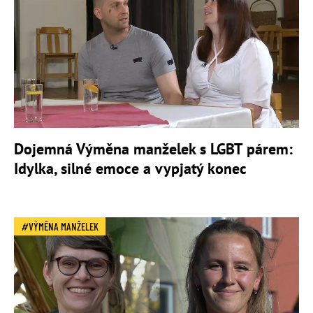
Dojemná Výměna manželek s LGBT párem:
Idylka, silné emoce a vypjatý konec
VÝMĚNA MANŽELEK