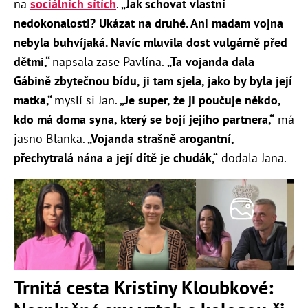
na
sociálních sítích
.
„Jak schovat vlastní
nedokonalosti? Ukázat na druhé. Ani madam vojna
nebyla buhvíjaká. Navíc mluvila dost vulgárně před
dětmi,“
napsala zase Pavlína.
„Ta vojanda dala
Gábině zbytečnou bídu, ji tam sjela, jako by byla její
matka,“
myslí si Jan.
„Je super, že ji poučuje někdo,
kdo má doma syna, který se bojí jejího partnera,“
má
jasno Blanka.
„Vojanda strašně arogantní,
přechytralá nána a její dítě je chudák,“
dodala Jana.
Trnitá cesta Kristiny Kloubkové: