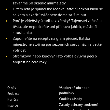
zavaříme 30 sklenic marmelády
Hitem léta je španělské ledové latté: Sladkou kávu se
salkem a skořicí zvládnete doma za 5 minut
Proč je vídeňský štrúdl tak křehký? Tajemství začíná u
těsta, ale nepodceňte ani přípravu jablek, máslo či
strouhanku
Zapomeňte na recepty na gram přesně. Italská
minestrone stojí na pár sezonních surovinách a velké
volnosti
Stromkový, nebo keřový? Tato volba ovlivní péči o
angrešt na celé roky
O nás
Všeobecné obchodní
podmínky
Redakce
Cookies zásady
Kariéra
Zásady ochrany soukromí
Inzerce