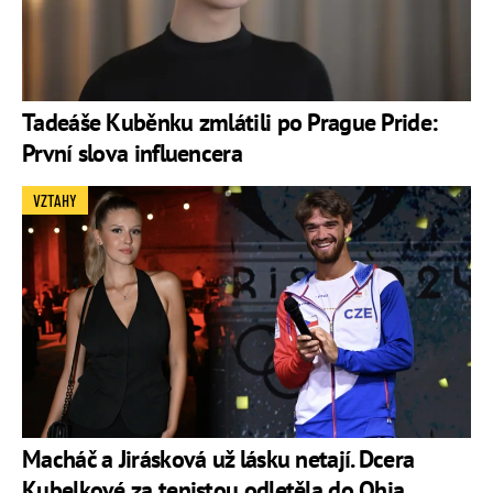
Tadeáše Kuběnku zmlátili po Prague Pride:
První slova influencera
VZTAHY
Macháč a Jirásková už lásku netají. Dcera
Kubelkové za tenistou odletěla do Ohia