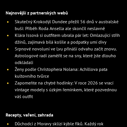
Nejnovější z partnerských webů
Skutečný Krokodýl Dundee přežil 56 dnů v australské
buši: Příběh Roda Ansella ale skončil neslavně
Klára Issová si outfitem ubrala pár let: Omlazující střih
džínů, zajímavá bílá košile a podpatky umí divy
Srpnové novoluní ve Lvu přináší odvahu začít znovu.
Astrologové radí zaměřit se na sny, které jste dlouho
odkládali
Ženy podle Christophera Nolana: Achillova pata
kultovního tvůrce
Zapomeňte na chytré hodinky: V roce 2026 se vrací
vintage modely s úzkým řemínkem, které pozvednou
váš outfit
Recepty, vaření, zahrada
Důchodci z Moravy sklízí kýble fíků. Každý rok