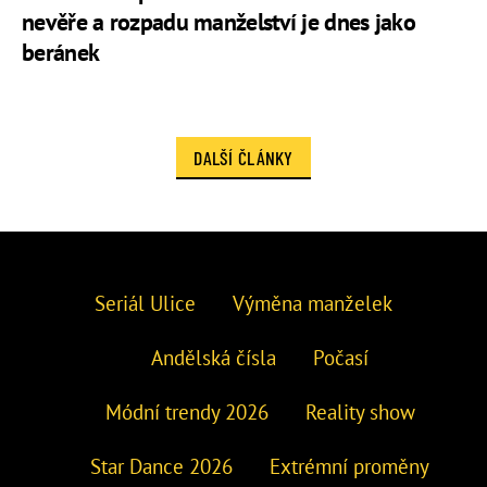
nevěře a rozpadu manželství je dnes jako
beránek
DALŠÍ ČLÁNKY
Seriál Ulice
Výměna manželek
Andělská čísla
Počasí
Módní trendy 2026
Reality show
Star Dance 2026
Extrémní proměny