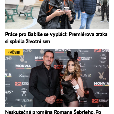
Práce pro Babiše se vyplácí: Premiérova zrzka
si splnila životní sen
PRŮŠVIHY
Neskutečná proměna Romana Šebrleho. Po