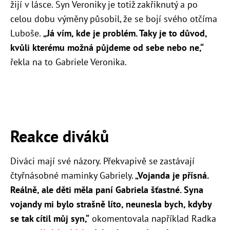
žijí v lásce. Syn Veroniky je totiž zakřiknutý a po
celou dobu výměny působil, že se bojí svého otčíma
Luboše.
„Já vím, kde je problém. Taky je to důvod,
kvůli kterému možná půjdeme od sebe nebo ne,“
řekla na to Gabriele Veronika.
Reakce diváků
Diváci mají své názory. Překvapivě se zastávají
čtyřnásobné maminky Gabriely.
„Vojanda je přísná.
Reálně, ale děti měla paní Gabriela šťastné. Syna
vojandy mi bylo strašně líto, neunesla bych, kdyby
se tak cítil můj syn,“
okomentovala například Radka