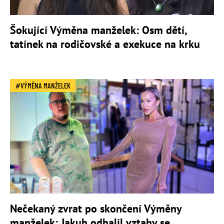
Šokující Výměna manželek: Osm dětí,
tatínek na rodičovské a exekuce na krku
VÝMĚNA MANŽELEK
Nečekaný zvrat po skončení Výměny
manželek: Jakub odhalil vztahy se