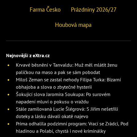
Farma Česko
Prázdniny 2026/27
Houbová mapa
Nejnovější z eXtra.cz
Krvavé běsnění v Tanvaldu: Muž měl mlátit ženu
paličkou na maso a pak se sám pobodat
Miloš Zeman se zastal nehody Filipa Turka: Bizarní
obhajoba a slova o zbytečné hysterii
Šokující slova Jaromíra Soukupa: Po surovém
napadení mluví o pokusu o vraždu
Stále zamilovaná Lucie Šlégrová: S Jiřím nešetřili
doteky a lásku dávali okatě najevo
Prima odhalila podzimní program: Vrací se Zrádci, Pod
hladinou a Polabí, chystá i nové kriminálky