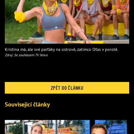
Kristina má, ale své parťáky na ostrově, zatímco Oťas v porotě.
Zdroj: Se souhlasem TV Nova
ZPĚT DO ČLÁNKU
Související články