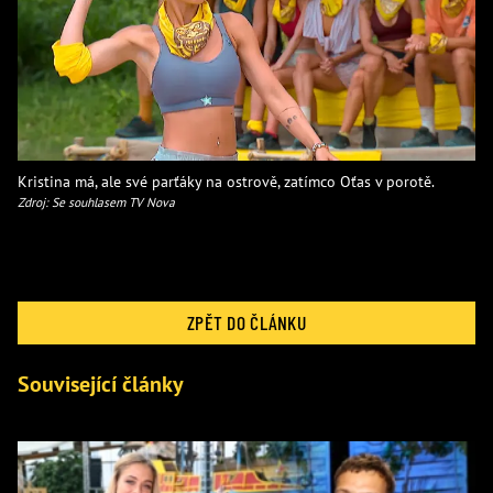
Kristina má, ale své parťáky na ostrově, zatímco Oťas v porotě.
Zdroj: Se souhlasem TV Nova
ZPĚT DO ČLÁNKU
Související články