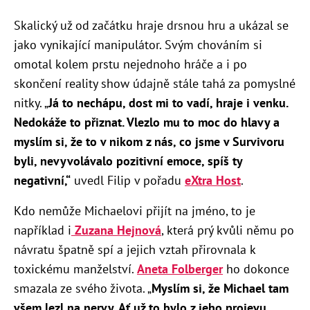
Skalický už od začátku hraje drsnou hru a ukázal se
jako vynikající manipulátor. Svým chováním si
omotal kolem prstu nejednoho hráče a i po
skončení reality show údajně stále tahá za pomyslné
nitky. „
Já to nechápu, dost mi to vadí, hraje i venku.
Nedokáže to přiznat. Vlezlo mu to moc do hlavy a
myslím si, že to v nikom z nás, co jsme v Survivoru
byli, nevyvolávalo pozitivní emoce, spíš ty
negativní,“
uvedl Filip v pořadu
eXtra Host
.
Kdo nemůže Michaelovi přijít na jméno, to je
například i
Zuzana Hejnová
, která prý kvůli němu po
návratu špatně spí a jejich vztah přirovnala k
toxickému manželství.
Aneta Folberger
ho dokonce
smazala ze svého života. „
Myslím si, že Michael tam
všem lezl na nervy. Ať už to bylo z jeho projevu,