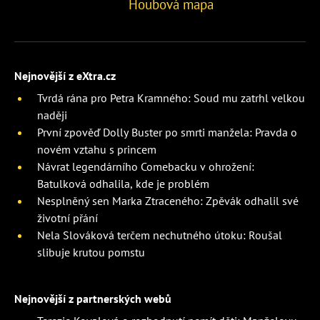
Houbová mapa
Nejnovější z eXtra.cz
Tvrdá rána pro Petra Kramného: Soud mu zatrhl velkou
naději
První zpověď Dolly Buster po smrti manžela: Pravda o
novém vztahu s princem
Návrat legendárního Comebacku v ohrožení:
Batulková odhalila, kde je problém
Nesplněný sen Marka Ztraceného: Zpěvák odhalil své
životní přání
Nela Slováková terčem nechutného útoku: Roušal
slibuje krutou pomstu
Nejnovější z partnerských webů