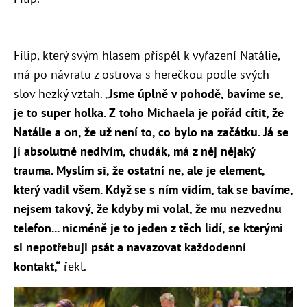
Filip, který svým hlasem přispěl k vyřazení Natálie,
má po návratu z ostrova s herečkou podle svých
slov hezký vztah. „
Jsme úplně v pohodě, bavíme se,
je to super holka. Z toho Michaela je pořád cítit, že
Natálie a on, že už není to, co bylo na začátku. Já se
jí absolutně nedivím, chudák, má z něj nějaký
trauma. Myslím si, že ostatní ne, ale je element,
který vadil všem. Když se s ním vidím, tak se bavíme,
nejsem takový, že kdyby mi volal, že mu nezvednu
telefon... nicméně je to jeden z těch lidí, se kterými
si nepotřebuji psát a navazovat každodenní
kontakt,“
řekl.