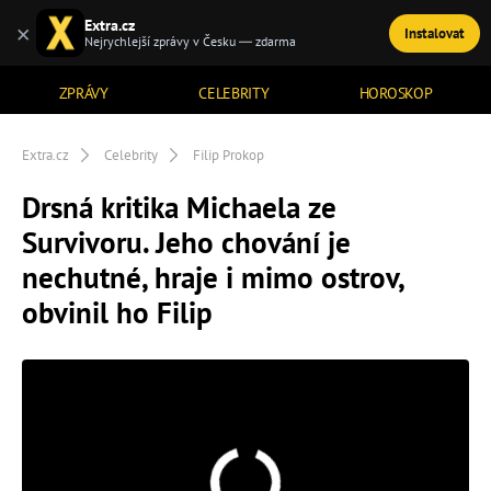
Extra.cz
×
Instalovat
TÉMATA
Nejrychlejší zprávy v Česku — zdarma
ZPRÁVY
CELEBRITY
HOROSKOP
Extra.cz
Celebrity
Filip Prokop
Drsná kritika Michaela ze
Survivoru. Jeho chování je
nechutné, hraje i mimo ostrov,
obvinil ho Filip