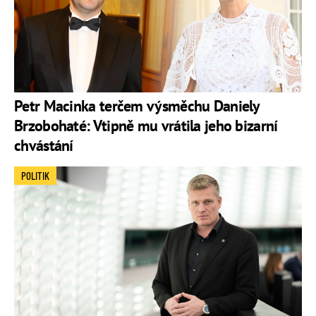
Petr Macinka terčem výsměchu Daniely
Brzobohaté: Vtipně mu vrátila jeho bizarní
chvástání
POLITIK