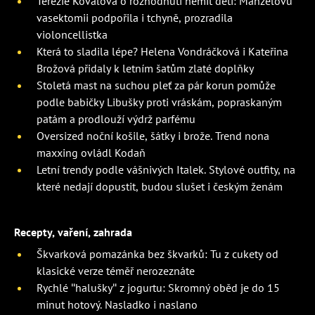
Terezie Kovalová o rozhodnutí nemít děti: Manželovu
vasektomii podpořila i tchyně, prozradila
violoncellistka
Která to sladila lépe? Helena Vondráčková i Kateřina
Brožová přidaly k letním šatům zlaté doplňky
Stoletá mast na suchou pleť za pár korun pomůže
podle babičky Libušky proti vráskám, popraskaným
patám a prodlouží výdrž parfému
Oversized noční košile, šátky i brože. Trend nona
maxxing ovládl Kodaň
Letní trendy podle vášnivých Italek. Stylové outfity, na
které nedají dopustit, budou slušet i českým ženám
Recepty, vaření, zahrada
Škvarková pomazánka bez škvarků: Tu z cukety od
klasické verze téměř nerozeznáte
Rychlé "halušky" z jogurtu: Skromný oběd je do 15
minut hotový. Nasladko i naslano