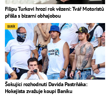
Filipu Turkovi hrozí rok vězení: Tvář Motoristů
přišla s bizarní obhajobou
BANÍK
Šokující rozhodnutí Davida Pastrňáka:
Hokejista zvažuje koupi Baníku