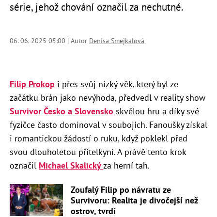
série, jehož chování označil za nechutné.
06. 06. 2025 05:00 | Autor
Denisa Smejkalová
Filip Prokop
i přes svůj nízký věk, který byl ze
začátku brán jako nevýhoda, předvedl v reality show
Survivor Česko a Slovensko
skvělou hru a díky své
fyzičce často dominoval v soubojích. Fanoušky získal
i romantickou žádostí o ruku, když poklekl před
svou dlouholetou přítelkyní. A právě tento krok
označil
Michael Skalický
za herní tah.
Zoufalý Filip po návratu ze
Survivoru: Realita je divočejší než
ostrov, tvrdí