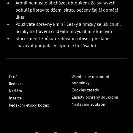
Arónii nemusíte obcházet obloukem. Ze svíravých
bobulí připravíte džem, sirup, pečený čaj či domácí
likér
Používáte správný kmín? Český a římský se liší chutí,
účinky na trávení či ideálním využitím v kuchyni
Stačí změnit způsob zalévání a ibišek přestane
shazovat poupata. V srpnu je to zásadní
O nás
Všeobecné obchodní
podmínky
Redakce
Cookies zásady
Kariéra
Zásady ochrany soukromí
Inzerce
Nastavení soukromí
Redakční etický kodex