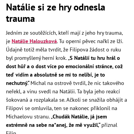
Natálie si ze hry odnesla
trauma
Jedním ze soutěžících, kteří mají z jeho hry trauma,
je
Natálie Halouzková
. Tu operní pěvec nařkl ze lži.
Údajně totiž měla tvrdit, že Filipova žádost o ruku
byl promyšlený herní krok. „
S Natálií tu hru hrál o
dost hůř a o dost více po emocionální stránce, což
teď vidím a absolutně se mi to nelíbí, je to
nechutný.“
Michal na ostrově tvrdil, že nic takového
neřekl, a vinu svedl na Natálii. Ta byla jeho reakcí
šokovaná a rozplakala se. Ačkoli se snažila obhájit a
Filipovi se omluvila, ten se nakonec přiklonil na
Michaelovu stranu. „
Chudák Natálie, já jsem
extrémně na sebe na*anej, že mě využil,“
přiznal
Filip.