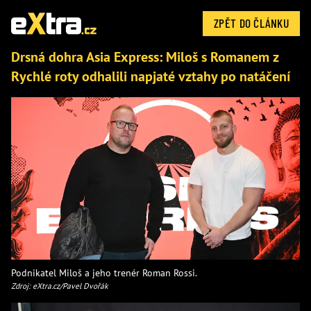
ZPĚT DO ČLÁNKU
Drsná dohra Asia Express: Miloš s Romanem z
Rychlé roty odhalili napjaté vztahy po natáčení
Podnikatel Miloš a jeho trenér Roman Rossi.
Zdroj: eXtra.cz/Pavel Dvořák