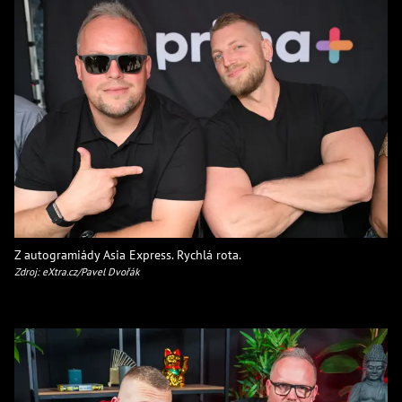
Z autogramiády Asia Express. Rychlá rota.
Zdroj: eXtra.cz/Pavel Dvořák