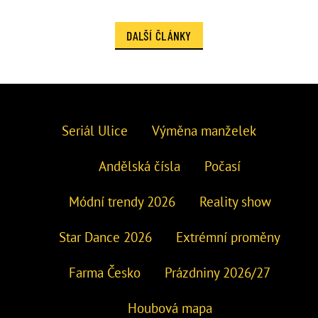
DALŠÍ ČLÁNKY
Seriál Ulice
Výměna manželek
Andělská čísla
Počasí
Módní trendy 2026
Reality show
Star Dance 2026
Extrémní proměny
Farma Česko
Prázdniny 2026/27
Houbová mapa