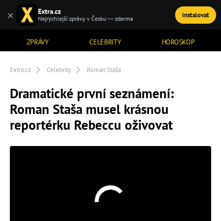
Extra.cz
×
Instalovat
TÉMATA
Nejrychlejší zprávy v Česku — zdarma
ZPRÁVY
CELEBRITY
HOROSKOP
Extra.cz
Celebrity
Roman Staša
Dramatické první seznámení:
Roman Staša musel krásnou
reportérku Rebeccu oživovat