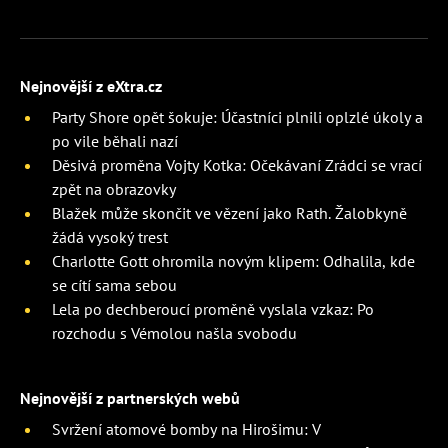
Nejnovější z eXtra.cz
Party Shore opět šokuje: Účastníci plnili oplzlé úkoly a
po vile běhali nazí
Děsivá proměna Vojty Kotka: Očekávaní Zrádci se vrací
zpět na obrazovky
Blažek může skončit ve vězení jako Rath. Žalobkyně
žádá vysoký trest
Charlotte Gott ohromila novým klipem: Odhalila, kde
se cítí sama sebou
Lela po dechberoucí proměně vyslala vzkaz: Po
rozchodu s Vémolou našla svobodu
Nejnovější z partnerských webů
Svržení atomové bomby na Hirošimu: V