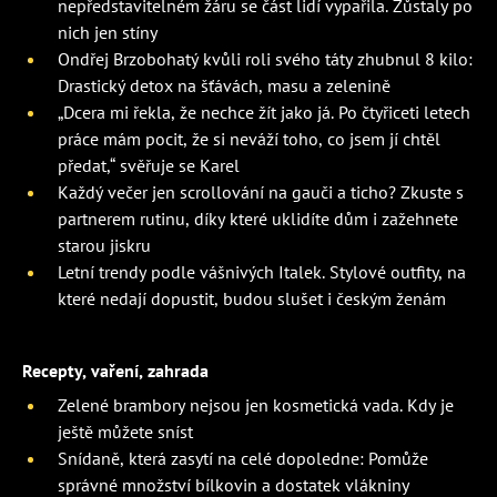
nepředstavitelném žáru se část lidí vypařila. Zůstaly po
nich jen stíny
Ondřej Brzobohatý kvůli roli svého táty zhubnul 8 kilo:
Drastický detox na šťávách, masu a zelenině
„Dcera mi řekla, že nechce žít jako já. Po čtyřiceti letech
práce mám pocit, že si neváží toho, co jsem jí chtěl
předat,“ svěřuje se Karel
Každý večer jen scrollování na gauči a ticho? Zkuste s
partnerem rutinu, díky které uklidíte dům i zažehnete
starou jiskru
Letní trendy podle vášnivých Italek. Stylové outfity, na
které nedají dopustit, budou slušet i českým ženám
Recepty, vaření, zahrada
Zelené brambory nejsou jen kosmetická vada. Kdy je
ještě můžete sníst
Snídaně, která zasytí na celé dopoledne: Pomůže
správné množství bílkovin a dostatek vlákniny