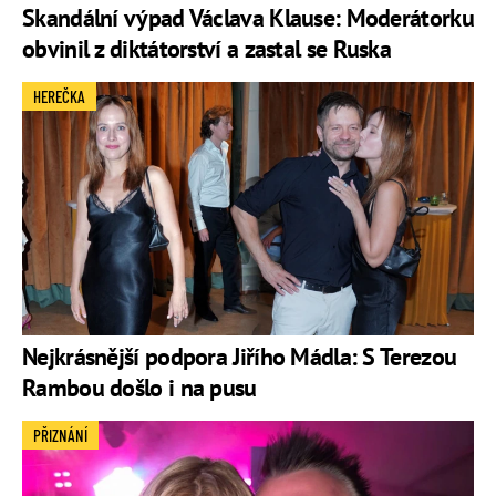
Skandální výpad Václava Klause: Moderátorku
obvinil z diktátorství a zastal se Ruska
HEREČKA
Nejkrásnější podpora Jiřího Mádla: S Terezou
Rambou došlo i na pusu
PŘIZNÁNÍ