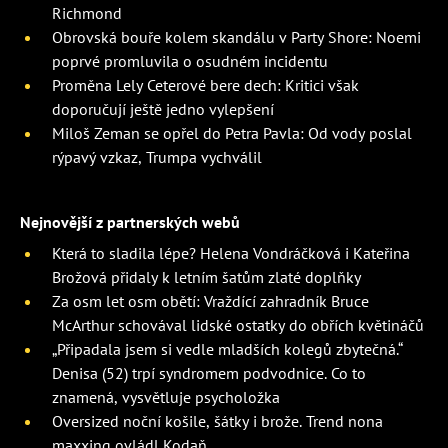
Richmond
Obrovská bouře kolem skandálu v Party Shore: Noemi
poprvé promluvila o osudném incidentu
Proměna Lely Ceterové bere dech: Kritici však
doporučují ještě jedno vylepšení
Miloš Zeman se opřel do Petra Pavla: Od vody poslal
rýpavý vzkaz, Trumpa vychválil
Nejnovější z partnerských webů
Která to sladila lépe? Helena Vondráčková i Kateřina
Brožová přidaly k letním šatům zlaté doplňky
Za osm let osm obětí: Vraždící zahradník Bruce
McArthur schovával lidské ostatky do obřích květináčů
„Připadala jsem si vedle mladších kolegů zbytečná.“
Denisa (52) trpí syndromem podvodnice. Co to
znamená, vysvětluje psycholožka
Oversized noční košile, šátky i brože. Trend nona
maxxing ovládl Kodaň