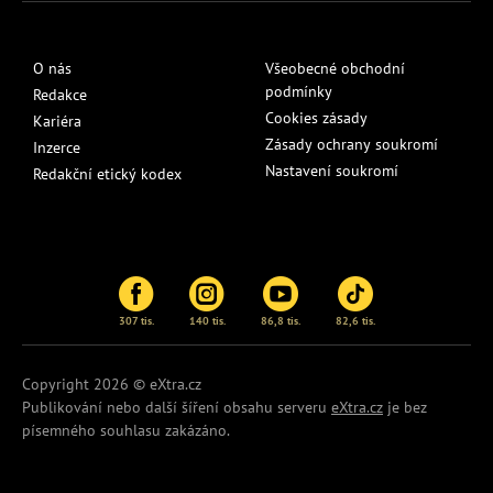
O nás
Všeobecné obchodní
podmínky
Redakce
Cookies zásady
Kariéra
Zásady ochrany soukromí
Inzerce
Nastavení soukromí
Redakční etický kodex
307 tis.
140 tis.
86,8 tis.
82,6 tis.
Copyright 2026 © eXtra.cz
Publikování nebo další šíření obsahu serveru
eXtra.cz
je bez
písemného souhlasu zakázáno.