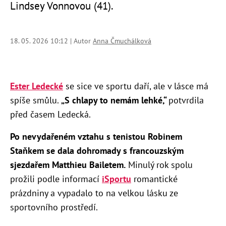
Lindsey Vonnovou (41).
18. 05. 2026 10:12 | Autor
Anna Čmuchálková
Ester Ledecké
se sice ve sportu daří, ale v lásce má
spíše smůlu.
„S chlapy to nemám lehké,“
potvrdila
před časem Ledecká.
Po nevydařeném vztahu s tenistou Robinem
Staňkem se dala dohromady s francouzským
sjezdařem Matthieu Bailetem.
Minulý rok spolu
prožili podle informací
iSportu
romantické
prázdniny a vypadalo to na velkou lásku ze
sportovního prostředí.