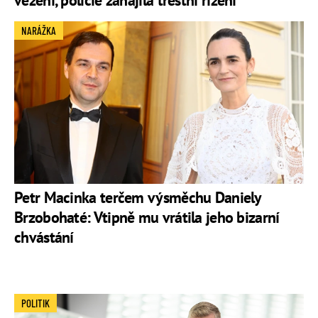
NARÁŽKA
Petr Macinka terčem výsměchu Daniely
Brzobohaté: Vtipně mu vrátila jeho bizarní
chvástání
POLITIK