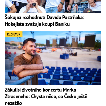
Šokující rozhodnutí Davida Pastrňáka:
Hokejista zvažuje koupi Baníku
ROZHOVOR
Zákulisí životního koncertu Marka
Ztraceného: Chystá něco, co Česko ještě
nezažilo