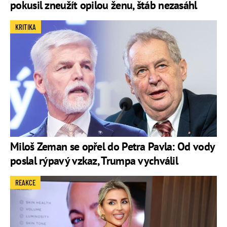
pokusil zneužít opilou ženu, štáb nezasáhl
KRITIKA
Miloš Zeman se opřel do Petra Pavla: Od vody
poslal rýpavý vzkaz, Trumpa vychválil
REAKCE