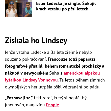
Ester Ledecká je single: Šokující
krach vztahu po pěti letech
Získala ho Lindsey
Jenže vztahu Ledecké a Baileta zřejmě nebylo
souzeno pokračování.
Francouze totiž paparazzi
fotografové přistihli během romantické procházky a
nákupů v newyorském Soho s
americkou alpskou
lyžařkou Lindsey Vonnovou
. Ta letos během zimních
olympijských her utrpěla ošklivé zranění po pádu.
„Poznávají se,“
řekl zdroj, který si nepřál být
jmenován, magazínu
People
.