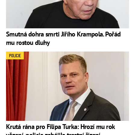
Smutná dohra smrti Jiřího Krampola. Pořád
mu rostou dluhy
POLICIE
Krutá rána pro Filipa Turka: Hrozí mu rok
vězení, policie zahájila trestní řízení