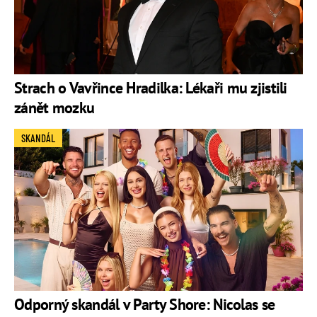
Strach o Vavřince Hradilka: Lékaři mu zjistili
zánět mozku
SKANDÁL
Odporný skandál v Party Shore: Nicolas se