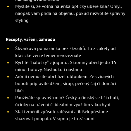
Myslíte si, že volná halenka opticky ubere kila? Omyl,
naopak vám přidá na objemu, pokud nezvolíte správný
styling
Recepty, vaření, zahrada
Škvarková pomazánka bez škvarků: Tu z cukety od
klasické verze téměř nerozeznáte
Rychlé "halušky" z jogurtu: Skromný oběd je do 15
minut hotový. Nasladko i naslano
Arónii nemusíte obcházet obloukem. Ze svíravých
bobulí připravíte džem, sirup, pečený čaj či domácí
likér
Používáte správný kmín? Český a římský se liší chutí,
účinky na trávení či ideálním využitím v kuchyni
Stačí změnit způsob zalévání a ibišek přestane
shazovat poupata. V srpnu je to zásadní