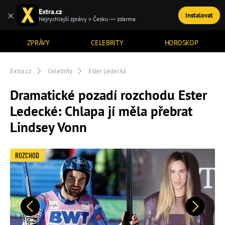
Extra.cz
×
Instalovat
TÉMATA
Nejrychlejší zprávy v Česku — zdarma
ZPRÁVY
CELEBRITY
HOROSKOP
Extra.cz
Celebrity
Ester Ledecká
Dramatické pozadí rozchodu Ester
Ledecké: Chlapa jí měla přebrat
Lindsey Vonn
ROZCHOD
Předchozí
Další