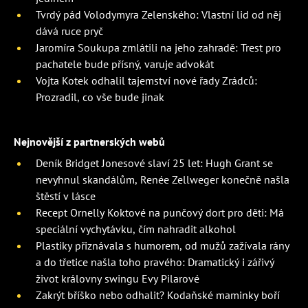
Tvrdý pád Volodymyra Zelenského: Vlastní lid od něj
dává ruce pryč
Jaromíra Soukupa zmlátili na jeho zahradě: Trest pro
pachatele bude přísný, varuje advokát
Vojta Kotek odhalil tajemství nové řady Zrádců:
Prozradil, co vše bude jinak
Nejnovější z partnerských webů
Deník Bridget Jonesové slaví 25 let: Hugh Grant se
nevyhnul skandálům, Renée Zellweger konečně našla
štěstí v lásce
Recept Ornelly Koktové na punčový dort pro děti: Má
speciální vychytávku, čím nahradit alkohol
Plastiky přiznávala s humorem, od mužů zažívala rány
a do třetice našla toho pravého: Dramatický i zářivý
život královny swingu Evy Pilarové
Zakrýt bříško nebo odhalit? Kodaňské maminky boří