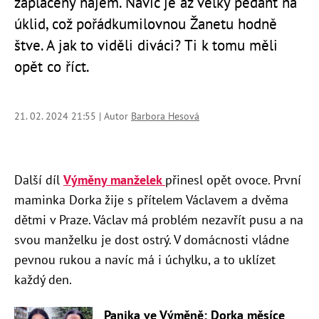
zaplacený nájem. Navíc je až velký pedant na
úklid, což pořádkumilovnou Žanetu hodně
štve. A jak to viděli diváci? Ti k tomu měli
opět co říct.
21. 02. 2024 21:55 | Autor
Barbora Hesová
Další díl
Výměny manželek
přinesl opět ovoce. První
maminka Dorka žije s přítelem Václavem a dvěma
dětmi v Praze. Václav má problém nezavřít pusu a na
svou manželku je dost ostrý. V domácnosti vládne
pevnou rukou a navíc má i úchylku, a to uklízet
každý den.
Panika ve Výměně: Dorka měsíce