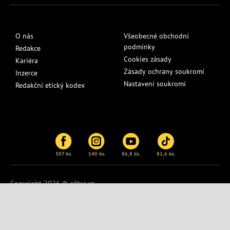
O nás
Všeobecné obchodní
podmínky
Redakce
Cookies zásady
Kariéra
Zásady ochrany soukromí
Inzerce
Nastavení soukromí
Redakční etický kodex
307 tis.
140 tis.
86,8 tis.
82,6 tis.
Copyright 2026 © eXtra.cz
Publikování nebo další šíření obsahu serveru
eXtra.cz
je bez
písemného souhlasu zakázáno.