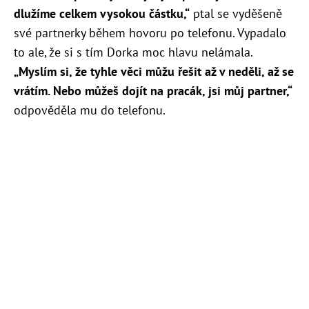
dlužíme celkem vysokou částku,“
ptal se vyděšeně
své partnerky během hovoru po telefonu. Vypadalo
to ale, že si s tím Dorka moc hlavu nelámala.
„Myslím si, že tyhle věci můžu řešit až v neděli, až se
vrátím. Nebo můžeš dojít na pracák, jsi můj partner,“
odpověděla mu do telefonu.