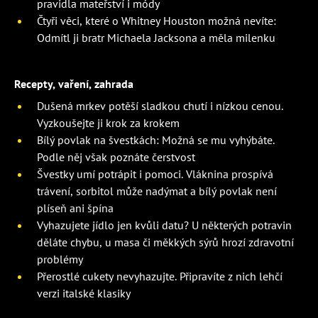
pravidla mateřství i módy
Čtyři věci, které o Whitney Houston možná nevíte:
Odmítl ji bratr Michaela Jacksona a měla milenku
Recepty, vaření, zahrada
Dušená mrkev potěší sladkou chutí i nízkou cenou.
Vyzkoušejte ji krok za krokem
Bílý povlak na švestkách: Možná se mu vyhýbáte.
Podle něj však poznáte čerstvost
Švestky umí potrápit i pomoci. Vláknina prospívá
trávení, sorbitol může nadýmat a bílý povlak není
plíseň ani špína
Vyhazujete jídlo jen kvůli datu? U některých potravin
děláte chybu, u masa či měkkých sýrů hrozí zdravotní
problémy
Přerostlé cukety nevyhazujte. Připravíte z nich lehčí
verzi italské klasiky