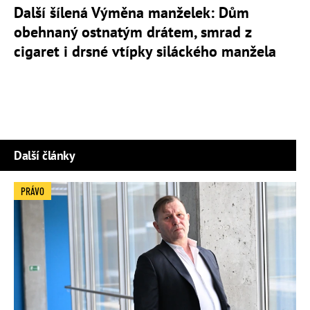
Další šílená Výměna manželek: Dům
obehnaný ostnatým drátem, smrad z
cigaret i drsné vtípky siláckého manžela
Další články
PRÁVO