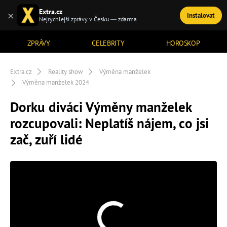
Extra.cz
×
Instalovat
TÉMATA
Nejrychlejší zprávy v Česku — zdarma
ZPRÁVY
CELEBRITY
HOROSKOP
Extra.cz
Reality show
Výměna manželek
Výměna manželek 2024
Dorku diváci Výměny manželek
rozcupovali: Neplatíš nájem, co jsi
zač, zuří lidé