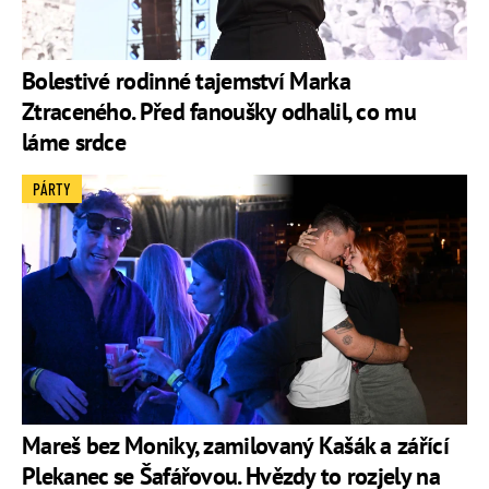
Bolestivé rodinné tajemství Marka
Ztraceného. Před fanoušky odhalil, co mu
láme srdce
PÁRTY
Mareš bez Moniky, zamilovaný Kašák a zářící
Plekanec se Šafářovou. Hvězdy to rozjely na