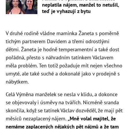
neplatila nájem, manžel to netušil,
teď je vyhazují z bytu
V druhé rodině vládne maminka Žaneta s poměrně
tichým partnerem Davidem a třemi odrostlými
dětmi. Žaneta je hodně temperamentní a také dost
pořádná, přesto s náhradním tatínkem Václavem
měla problém. Ten totiž požaduje mít nejen všechno
umyté, ale také suché a dokonalé jako v prodejně s
nábytkem.
Celá Výměna manželek se nesla v klidu, a dokonce
se objevovaly i úsměvy na tvářích. Nicméně sranda
skončila, když se tatínek Václav dozvěděl, že mají pět
měsíců nezaplacený nájem.
„Mně volal majitel, že
nemáme zaplacených nějakých pět nájmů a že tam