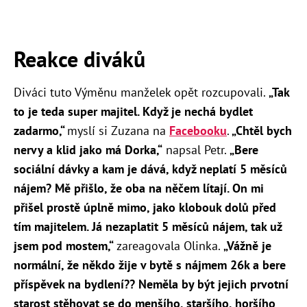
Reakce diváků
Diváci tuto Výměnu manželek opět rozcupovali.
„
Tak
to je teda super majitel. Když je nechá bydlet
zadarmo,“
myslí si Zuzana na
Facebooku
.
„
Chtěl bych
nervy a klid jako má Dorka,“
napsal Petr.
„
Bere
sociální dávky a kam je dává, když neplatí 5 měsíců
nájem? Mě přišlo, že oba na něčem lítají. On mi
přišel prostě úplně mimo, jako klobouk dolů před
tím majitelem. Já nezaplatit 5 měsíců nájem, tak už
jsem pod mostem,“
zareagovala Olinka.
„
Vážně je
normální, že někdo žije v bytě s nájmem 26k a bere
příspěvek na bydlení?? Neměla by být jejich prvotní
starost stěhovat se do menšího, staršího, horšího