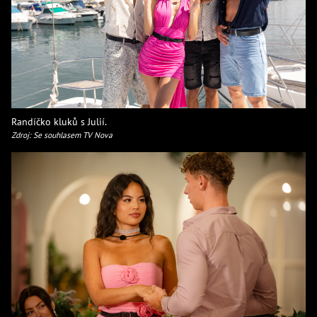
Randíčko kluků s Julií.
Zdroj: Se souhlasem TV Nova