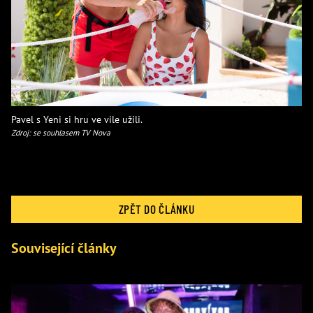
Pavel s Yeni si hru ve vile užili.
Zdroj: se souhlasem TV Nova
ZPĚT DO ČLÁNKU
Související články