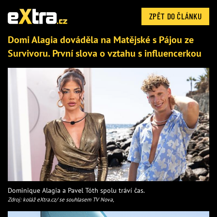
ZPĚT DO ČLÁNKU
Domi Alagia dováděla na Matějské s Pájou ze
Survivoru. První slova o vztahu s influencerkou
Dominique Alagia a Pavel Tóth spolu tráví čas.
Zdroj: koláž eXtra.cz/ se souhlasem TV Nova,