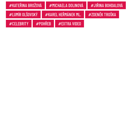
KATEŘINA BROŽOVÁ
MICHAELA DOLINOVÁ
JIŘINA BOHDALOVÁ
LUMÍR OLŠOVSKÝ
KAREL HEŘMÁNEK ML.
ZDENĚK TROŠKA
CELEBRITY
POHŘEB
EXTRA VIDEO