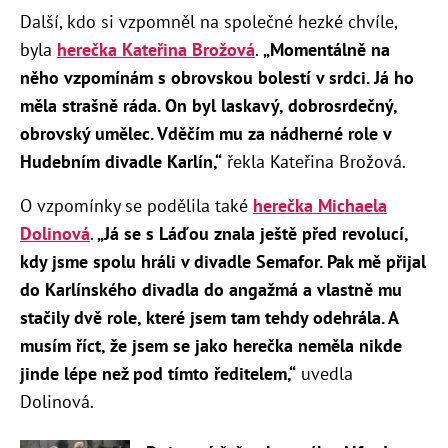
Další, kdo si vzpomněl na společné hezké chvíle,
byla
herečka Kateřina Brožová
.
„Momentálně na
něho vzpomínám s obrovskou bolestí v srdci. Já ho
měla strašně ráda. On byl laskavý, dobrosrdečný,
obrovský umělec. Vděčím mu za nádherné role v
Hudebním divadle Karlín,“
řekla Kateřina Brožová.
O vzpomínky se podělila také
herečka Michaela
Dolinová
.
„Já se s Láďou znala ještě před revolucí,
kdy jsme spolu hráli v divadle Semafor. Pak mě přijal
do Karlínského divadla do angažmá a vlastně mu
stačily dvě role, které jsem tam tehdy odehrála. A
musím říct, že jsem se jako herečka neměla nikde
jinde lépe než pod tímto ředitelem,“
uvedla
Dolinová.