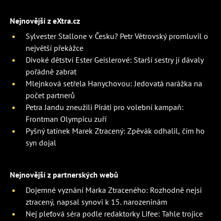
Nejnovější z eXtra.cz
Sylvester Stallone v Česku? Petr Větrovský promluvil o
největší překážce
Divoké dětství Ester Geislerové: Starší sestry jí dávaly
pořádně zabrat
Mlejnková setřela Hanychovou: Jedovatá narážka na
počet partnerů
Petra Jandu zneužili Piráti pro volební kampaň:
Frontman Olympicu zuří
Pyšný tatínek Marek Ztracený: Zpěvák odhalil, čím ho
syn dojal
Nejnovější z partnerských webů
Dojemné vyznání Marka Ztraceného: Rozhodně nejsi
ztracený, napsal synovi k 15. narozeninám
Nej pleťová séra podle redaktorky Lifee: Tahle trojice