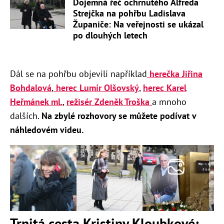
Dojemná řeč ochrnutého Alfreda
Strejčka na pohřbu Ladislava
Županiče: Na veřejnosti se ukázal
po dlouhých letech
Dál se na pohřbu objevili například
herečka Jiřina
Bohdalová
,
herec Lumír Olšovský
,
herec Karel
Heřmánek ml.
,
režisér Zdeněk Troška
a mnoho
dalších.
Na zbylé rozhovory se můžete podívat v
náhledovém videu.
Trnitá cesta Kristiny Kloubkové: