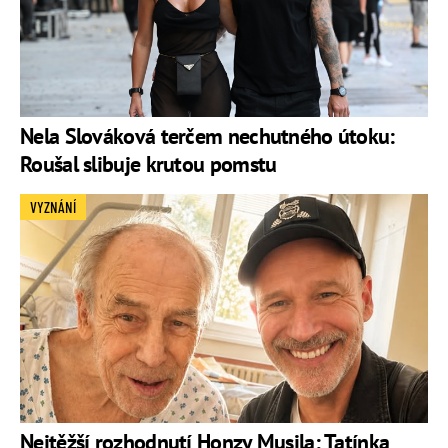
Nela Slováková terčem nechutného útoku:
Roušal slibuje krutou pomstu
VYZNÁNÍ
Nejtěžší rozhodnutí Honzy Musila: Tatínka