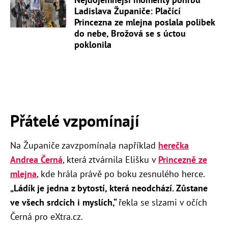
Ladislava Županiče: Plačící
Princezna ze mlejna poslala polibek
do nebe, Brožová se s úctou
poklonila
Přátelé vzpomínají
Na Županiče zavzpomínala například
herečka
Andrea Černá
, která ztvárnila Elišku v
Princezně ze
mlejna
, kde hrála právě po boku zesnulého herce.
„Ládík je jedna z bytostí, která neodchází. Zůstane
ve všech srdcích i myslích,“
řekla se slzami v očích
Černá pro eXtra.cz.