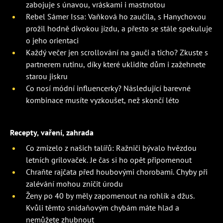
zabojuje s únavou, vráskami i mastnotou
Rebel Sámer Issa: Vaňková ho zaučila, s Hanychovou
prožil hodně divokou jízdu, a přesto se stále spekuluje
o jeho orientaci
Každý večer jen scrollování na gauči a ticho? Zkuste s
partnerem rutinu, díky které uklidíte dům i zažehnete
starou jiskru
Co nosí módní influencerky? Následující barevné
kombinace musíte vyzkoušet, než skončí léto
Recepty, vaření, zahrada
Co zmizelo z našich talířů: Ražniči bývalo hvězdou
letních grilovaček. Je čas si ho opět připomenout
Chraňte rajčata před houbovými chorobami. Chyby při
zalévání mohou zničit úrodu
Ženy po 40 by měly zapomenout na rohlík a džus.
Kvůli těmto snídaňovým chybám máte hlad a
nemůžete zhubnout