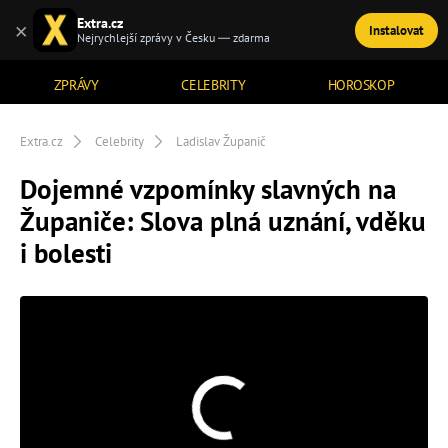
Extra.cz
×
Instalovat
TÉMATA
Nejrychlejší zprávy v Česku — zdarma
ZPRÁVY
CELEBRITY
HOROSKOP
Extra.cz
Celebrity
Ladislav Županič
Dojemné vzpomínky slavných na
Županiče: Slova plná uznání, vděku
i bolesti