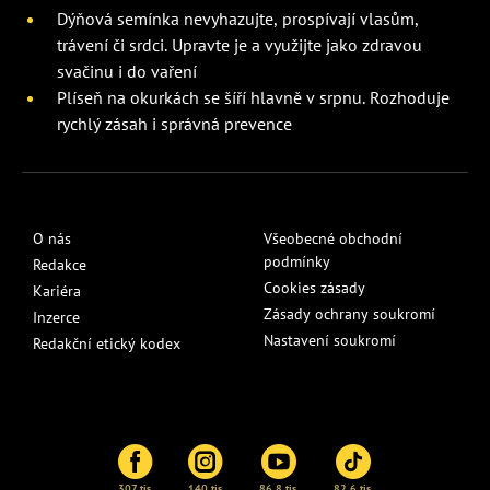
Dýňová semínka nevyhazujte, prospívají vlasům,
trávení či srdci. Upravte je a využijte jako zdravou
svačinu i do vaření
Plíseň na okurkách se šíří hlavně v srpnu. Rozhoduje
rychlý zásah i správná prevence
O nás
Všeobecné obchodní
podmínky
Redakce
Cookies zásady
Kariéra
Zásady ochrany soukromí
Inzerce
Nastavení soukromí
Redakční etický kodex
307 tis.
140 tis.
86,8 tis.
82,6 tis.