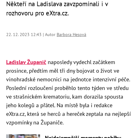
Někteří na Ladislava zavzpomínali i v
rozhovoru pro eXtra.cz.
22. 12. 2023 12:43 | Autor
Barbora Hesová
Ladislav Županič
naposledy vydechl začátkem
prosince, předtím měl tři dny bojovat o život ve
vinohradské nemocnici na jednotce intenzivní péče.
Poslední rozloučení proběhlo tento týden ve středu
ve strašnickém krematoriu, kam dorazila spousta
jeho kolegů a přátel. Na místě byla i redakce
eXtra.cz, která se herců a hereček zeptala na nejlepší
vzpomínky na Županiče.
Nejdojemnější momenty pohřbu