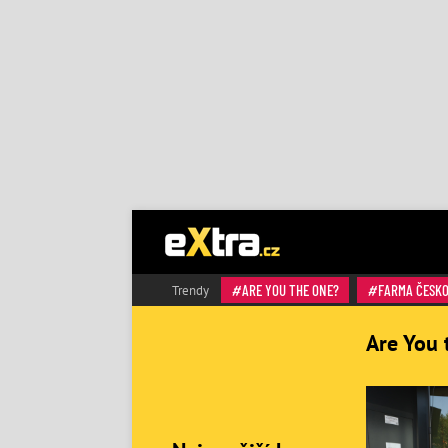
ARE YOU THE ONE?
FARMA ČESK
Trendy
Are You 