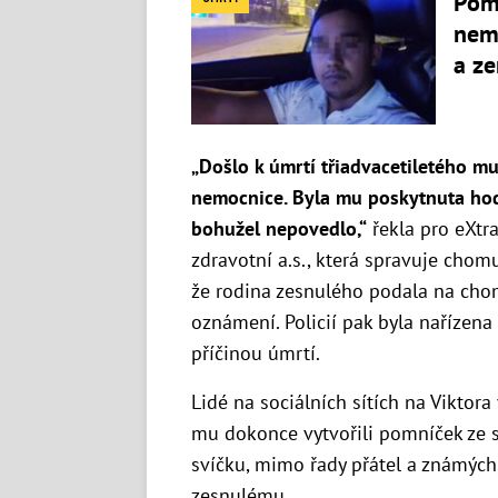
Pomo
nemo
a z
„Došlo k úmrtí třiadvacetiletého m
nemocnice. Byla mu poskytnuta hodi
bohužel nepovedlo,“
řekla pro eXtra
zdravotní a.s., která spravuje chom
že rodina zesnulého podala na cho
oznámení. Policií pak byla nařízena s
příčinou úmrtí.
Lidé na sociálních sítích na Viktor
mu dokonce vytvořili pomníček ze s
svíčku, mimo řady přátel a známých, 
zesnulému.