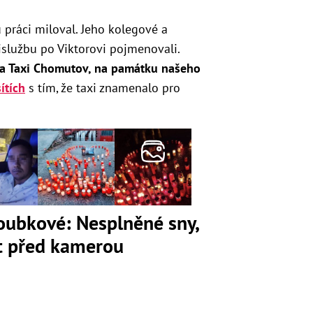
ou práci miloval. Jeho kolegové a
službu po Viktorovi pojmenovali.
íťa Taxi Chomutov, na památku našeho
ítích
s tím, že taxi znamenalo pro
loubkové: Nesplněné sny,
ot před kamerou