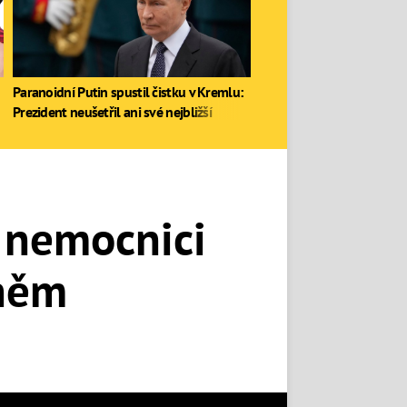
Paranoidní Putin spustil čistku v Kremlu:
Prezident neušetřil ani své nejbližší
v nemocnici
 něm