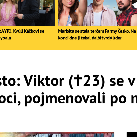
 AYTO. Kvůli Káčkovi se
Markéta se stala terčem Farmy Česko. Na
sypala
konci dne ji čekal další tvrdý úder
o: Viktor (†23) se 
oci, pojmenovali po