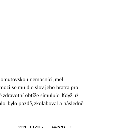
l chomutovskou nemocnici, měl
oci se mu dle slov jeho bratra pro
é zdravotní obtíže simuluje. Když už
o, bylo pozdě, zkolaboval a následně