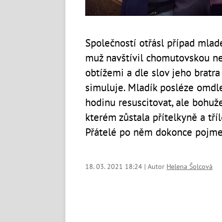
Společností otřásl případ mladé
muž navštívil chomutovskou ne
obtížemi a dle slov jeho bratr
simuluje. Mladík posléze omdlel
hodinu resuscitovat, ale bohuže
kterém zůstala přítelkyně a tří
Přátelé po něm dokonce pojmen
18. 03. 2021 18:24 | Autor
Helena Šolcová