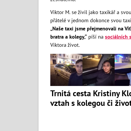
Viktor M. se živil jako taxikář a sv
přátelé v jednom dokonce svou taxi
„Naše taxi jsme přejmenovali na V
bratra a kolegy,“
píší na
sociálních s
Viktora život.
Trnitá cesta Kristiny K
vztah s kolegou či živ