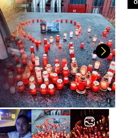
O
Další