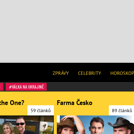
ZPRÁVY
CELEBRITY
HOROSKO
O
VÁLKA NA UKRAJINĚ
the One?
Farma Česko
59 článků
89 článků