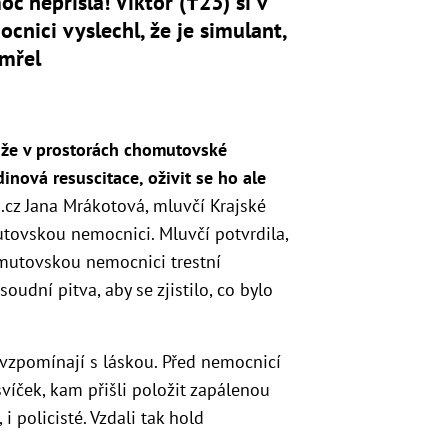
c nepřišla! Viktor (†23) si v
cnici vyslechl, že je simulant,
emřel
uže v prostorách chomutovské
nová resuscitace, oživit se ho ale
.cz Jana Mrákotová, mluvčí Krajské
utovskou nemocnici. Mluvčí potvrdila,
mutovskou nemocnici trestní
oudní pitva, aby se zjistilo, co bylo
a vzpomínají s láskou. Před nemocnicí
víček, kam přišli položit zapálenou
i policisté. Vzdali tak hold