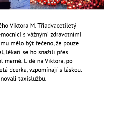
ho Viktora M. Třiadvacetiletý
mocnici s vážnými zdravotními
a mu mělo být řečeno, že pouze
, lékaři se ho snažili přes
l marně. Lidé na Viktora, po
letá dcerka, vzpomínají s láskou.
ovali taxislužbu.