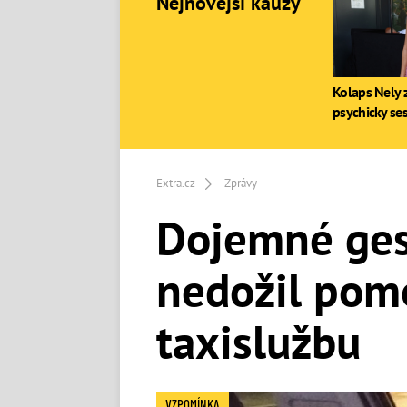
Nejnovější kauzy
Kolaps Nely z
psychicky se
Extra.cz
Zprávy
Dojemné gest
nedožil pom
taxislužbu
VZPOMÍNKA