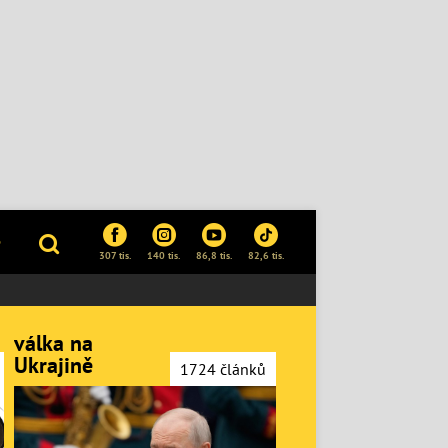
P
307 tis.
140 tis.
86,8 tis.
82,6 tis.
válka na
Ukrajině
1724 článků