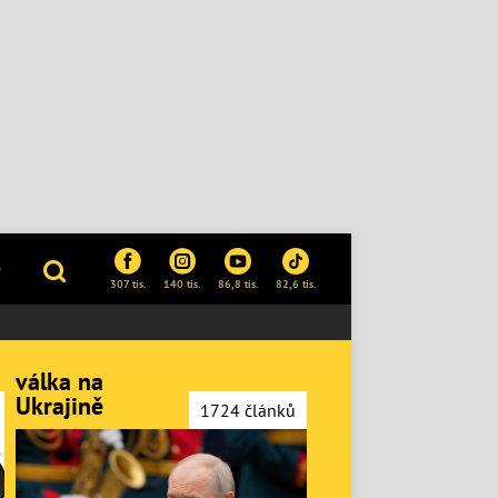
P
307 tis.
140 tis.
86,8 tis.
82,6 tis.
válka na
Ukrajině
1724 článků