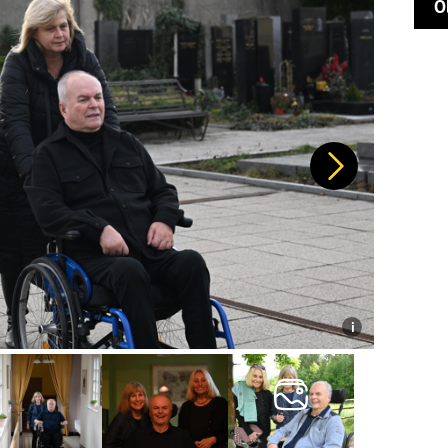
O
Další