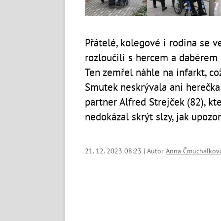
Přátelé, kolegové i rodina se v
rozloučili s hercem a dabérem
Ten zemřel náhle na infarkt, co
Smutek neskrývala ani herečka 
partner Alfred Strejček (82), kt
nedokázal skrýt slzy, jak upozor
21. 12. 2023 08:23 | Autor
Anna Čmuchálkov