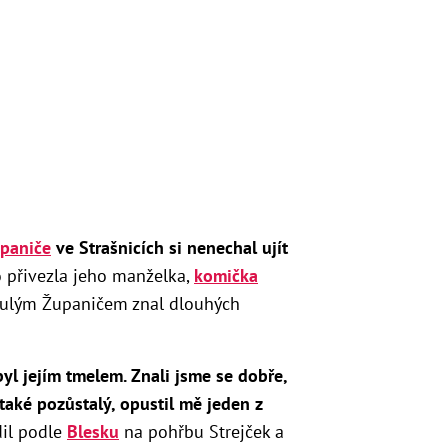
upaniče
ve Strašnicích si nenechal ujít
 přivezla jeho manželka,
komička
snulým Županičem znal dlouhých
 byl jejím tmelem. Znali jsme se dobře,
 také pozůstalý, opustil mě jeden z
il podle
Blesku
na pohřbu Strejček a