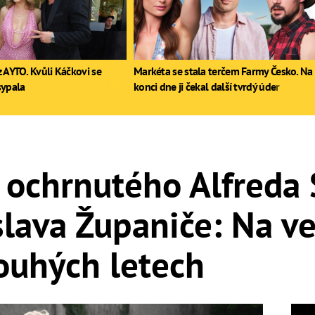
 AYTO. Kvůli Káčkovi se
Markéta se stala terčem Farmy Česko. Na
sypala
konci dne ji čekal další tvrdý úder
ochrnutého Alfreda 
lava Županiče: Na ve
ouhých letech