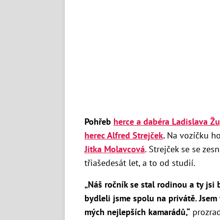
Pohřeb
herce a dabéra Ladislava Ž
herec Alfred Strejček
.
Na vozíčku ho
Jitka Molavcová
. Strejček se se ze
třiašedesát let, a to od studií.
„Náš ročník se stal rodinou a ty jsi
bydleli jsme spolu na privátě. Jsem
mých nejlepších kamarádů,“
prozrad