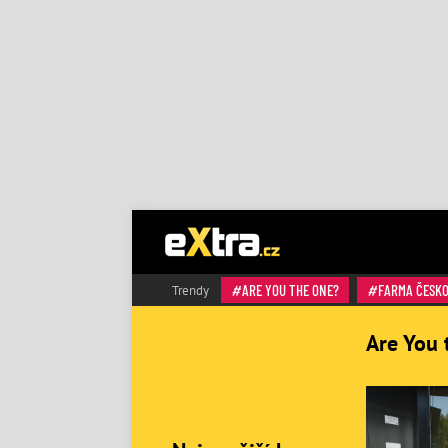
ARE YOU THE ONE?
FARMA ČESK
Trendy
Are You 