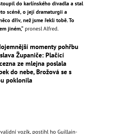
stoupil do karlínského divadla a stal
éto scéně, o její dramaturgii a
ěco dřív, než jsme řekli tobě. To
em jiném,“
pronesl Alfred.
dojemnější momenty pohřbu
slava Županiče: Plačící
cezna ze mlejna poslala
bek do nebe, Brožová se s
u poklonila
nvalidní vozík, postihl ho Guillain-