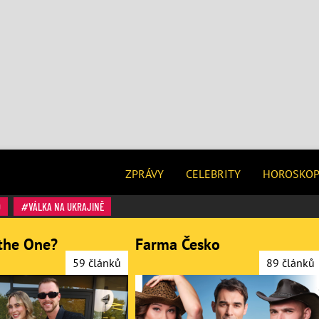
ZPRÁVY
CELEBRITY
HOROSKO
O
VÁLKA NA UKRAJINĚ
the One?
Farma Česko
59 článků
89 článků