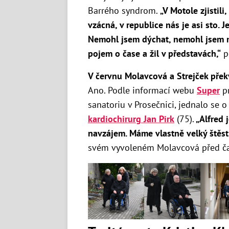
Barrého syndrom.
„V Motole zjistil
vzácná, v republice nás je asi sto. J
Nemohl jsem dýchat, nemohl jsem ml
pojem o čase a žil v představách,“
po
V červnu Molavcová a Strejček přek
Ano. Podle informací webu
Super
pr
sanatoriu v Prosečnici, jednalo se o
kardiochirurg Jan Pirk
(75).
„Alfred 
navzájem. Máme vlastně velký štěst
svém vyvoleném Molavcová před č