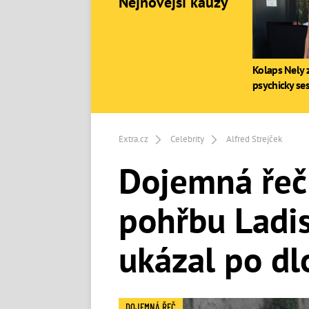
Nejnovější kauzy
Kolaps Nely z
psychicky se
Extra.cz
Celebrity
Alfred Strejček
Dojemná řeč 
pohřbu Ladis
ukázal po dl
DOJEMNÁ ŘEČ