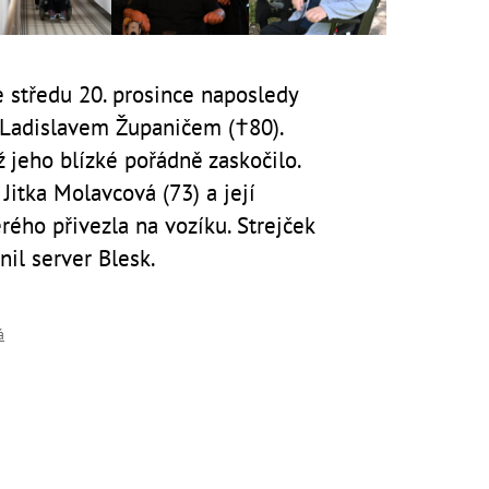
e středu 20. prosince naposledy
 Ladislavem Županičem (†80).
ž jeho blízké pořádně zaskočilo.
Jitka Molavcová (73) a její
erého přivezla na vozíku. Strejček
nil server Blesk.
á