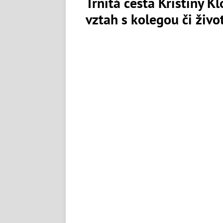
Trnitá cesta Kristiny K
vztah s kolegou či živ