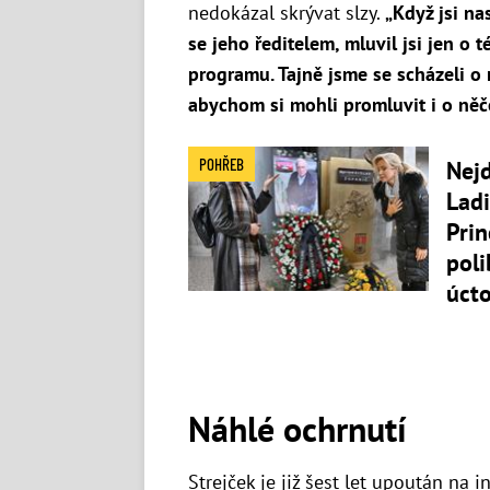
nedokázal skrývat slzy.
„Když jsi na
se jeho ředitelem, mluvil jsi jen o t
programu. Tajně jsme se scházeli o n
abychom si mohli promluvit i o něč
POHŘEB
Nej
Ladi
Prin
poli
úcto
Náhlé ochrnutí
Strejček je již šest let upoután na i