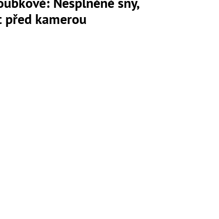
loubkové: Nesplněné sny,
ot před kamerou