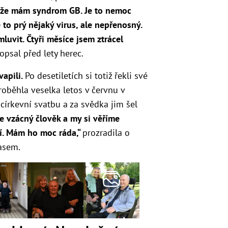
i, že mám syndrom GB. Je to nemoc
e to prý nějaký virus, ale nepřenosný.
uvit. Čtyři měsíce jsem ztrácel
psal před lety herec.
vapili.
Po desetiletích si totiž řekli své
oběhla veselka letos v červnu v
 církevní svatbu a za svědka jim šel
je vzácný člověk a my si věříme
í. Mám ho moc ráda,“
prozradila o
asem.