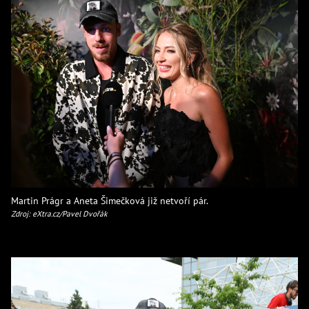
Martin Prágr a Aneta Šimečková již netvoří pár.
Zdroj: eXtra.cz/Pavel Dvořák