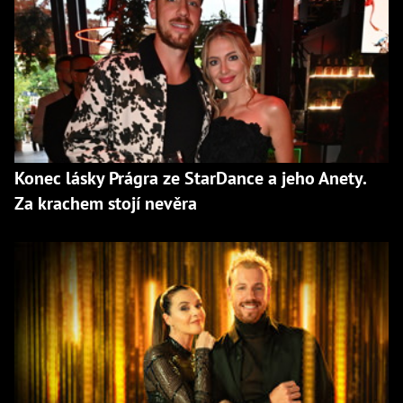
Konec lásky Prágra ze StarDance a jeho Anety.
Za krachem stojí nevěra