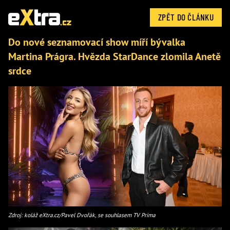
ZPĚT DO ČLÁNKU
Do nové seznamovací show míří bývalka
Martina Prágra. Hvězda StarDance zlomila Anetě
srdce
Zdroj: koláž eXtra.cz/Pavel Dvořák, se souhlasem TV Prima