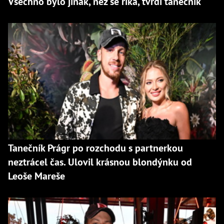
Všechno bylo jinak, než se říká, tvrdí tanečník
Tanečník Prágr po rozchodu s partnerkou
neztrácel čas. Ulovil krásnou blondýnku od
Leoše Mareše