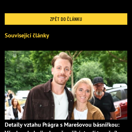
ZPĚT DO ČLÁNKU
Související články
Detaily vztahu Prágra s Marešovou básnířkou: