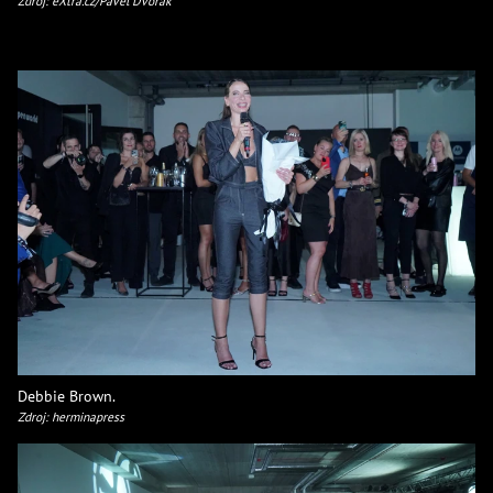
Zdroj: eXtra.cz/Pavel Dvořák
Debbie Brown.
Zdroj: herminapress