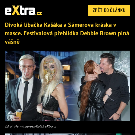
ZPĚT DO ČLÁNKU
Divoká líbačka Kašáka a Sámerova kráska v
masce. Festivalová přehlídka Debbie Brown plná
vášně
Zdroj: Herminapress/Koláž eXtra.cz