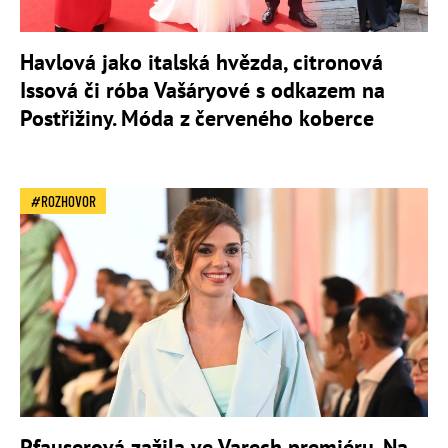
Havlová jako italská hvězda, citronová
Issová či róba Vašáryové s odkazem na
Postřižiny. Móda z červeného koberce
ROZHOVOR
Pfauserová zažila ve Varech premiéru. Na