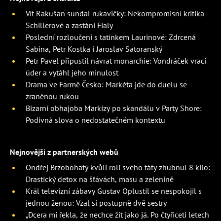
Vít Rakušan sundal rukavičky: Nekompromisní kritika
Schillerové a zastání Fialy
Poslední rozloučení s tatínkem Laurinové: Zdrcená
Sabina, Petr Kostka i Jaroslav Satoranský
Petr Pavel připustil návrat monarchie: Vondráček vrací
úder a vytáhl jeho minulost
Drama ve Farmě Česko: Markéta jde do duelu se
zraněnou rukou
Bizarní obhajoba Markízy po skandálu v Party Shore:
Podivná slova o nedostatečném kontextu
Nejnovější z partnerských webů
Ondřej Brzobohatý kvůli roli svého táty zhubnul 8 kilo:
Drastický detox na šťávách, masu a zelenině
Král televizní zábavy Gustav Oplustil se nespokojil s
jednou ženou: Vzal si postupně dvě sestry
„Dcera mi řekla, že nechce žít jako já. Po čtyřiceti letech