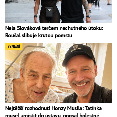
Nela Slováková terčem nechutného útoku:
Roušal slibuje krutou pomstu
VYZNÁNÍ
Nejtěžší rozhodnutí Honzy Musila: Tatínka
musel umístit do ústavu, popsal bolestné