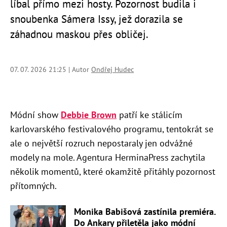
líbal přímo mezi hosty. Pozornost budila i
snoubenka Sámera Issy, jež dorazila se
záhadnou maskou přes obličej.
07. 07. 2026 21:25 | Autor
Ondřej Hudec
Módní show
Debbie Brown
patří ke stálicím
karlovarského festivalového programu, tentokrát se
ale o největší rozruch nepostaraly jen odvážné
modely na mole. Agentura HerminaPress zachytila
několik momentů, které okamžitě přitáhly pozornost
přítomných.
Monika Babišová zastínila premiéra.
Do Ankary přiletěla jako módní