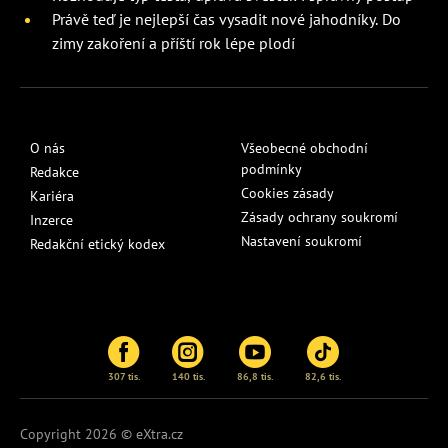
Právě teď je nejlepší čas vysadit nové jahodníky. Do
zimy zakoření a příští rok lépe plodí
O nás
Všeobecné obchodní
podmínky
Redakce
Cookies zásady
Kariéra
Zásady ochrany soukromí
Inzerce
Nastavení soukromí
Redakční etický kodex
307 tis.
140 tis.
86,8 tis.
82,6 tis.
Copyright 2026 © eXtra.cz