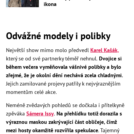
ikona
Odvážné modely i polibky
Největší show mimo molo předvedl
Karel Kašák,
který se od své partnerky téměř nehnul.
Dvojice si
během večera vyměňovala vášnivé polibky a bylo
zřejmé, že je okolní dění nechává zcela chladnými.
Jejich zamilované projevy patřily k nejvýraznějším
momentům celé akce.
Neméně zvědavých pohledů se dočkala i přítelkyně
zpěváka
Sámera Issy
.
Na přehlídku totiž dorazila s
výraznou maskou zakrývající část obličeje, čímž
mezi hosty okamžitě rozvířila spekulace
. Tajemný