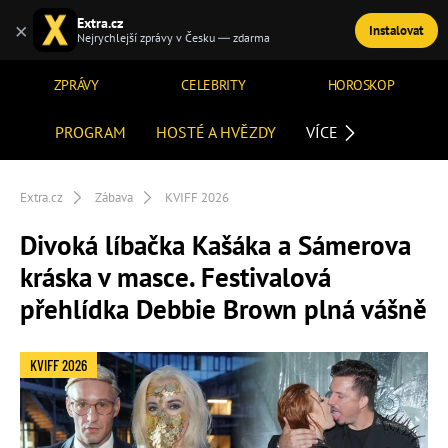
Extra.cz
×
Instalovat
TÉMATA
Nejrychlejší zprávy v Česku — zdarma
ZPRÁVY
CELEBRITY
HOROSKOP
PROGRAM
HOSTÉ A HVĚZDY
VÍCE
Extra.cz
Zábava
KVIFF 2026
Divoká líbačka Kašáka a Sámerova
kráska v masce. Festivalová
přehlídka Debbie Brown plná vášně
KVIFF 2026