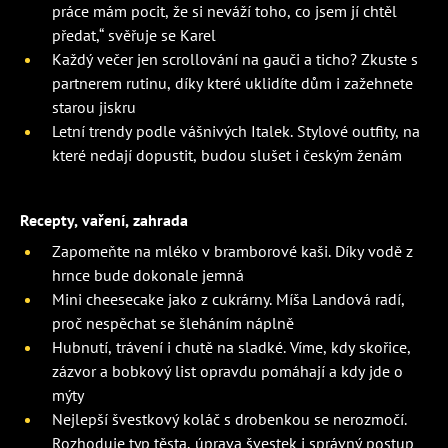
práce mám pocit, že si neváží toho, co jsem jí chtěl
předat,“ svěřuje se Karel
Každý večer jen scrollování na gauči a ticho? Zkuste s
partnerem rutinu, díky které uklidíte dům i zažehnete
starou jiskru
Letní trendy podle vášnivých Italek. Stylové outfity, na
které nedají dopustit, budou slušet i českým ženám
Recepty, vaření, zahrada
Zapomeňte na mléko v bramborové kaši. Díky vodě z
hrnce bude dokonale jemná
Mini cheesecake jako z cukrárny. Míša Landová radí,
proč nespěchat se šleháním náplně
Hubnutí, trávení i chutě na sladké. Víme, kdy skořice,
zázvor a bobkový list opravdu pomáhají a kdy jde o
mýty
Nejlepší švestkový koláč s drobenkou se nerozmočí.
Rozhoduje typ těsta, úprava švestek i správný postup