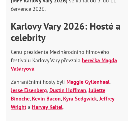
(MFF Karlovy Vary 2026)
se konal od 3. do 11.
července 2026.
Karlovy Vary 2026: Hosté a
celebrity
Cenu prezidenta Mezinárodního filmového
festivalu Karlovy Vary převzala
herečka Magda
Vášáryová
.
Zahraničními hosty byli
Maggie Gyllenhaal
,
Jesse Eisenberg
,
Dustin Hoffman
,
Juliette
Binoche
,
Kevin Bacon
,
Kyra Sedgwick
,
Jeffrey
Wright
a
Harvey Keitel
.