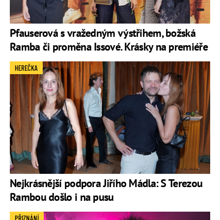
Pfauserová s vražedným výstřihem, božská
Ramba či proměna Issové. Krásky na premiéře
HEREČKA
Nejkrásnější podpora Jiřího Mádla: S Terezou
Rambou došlo i na pusu
PŘIZNÁNÍ