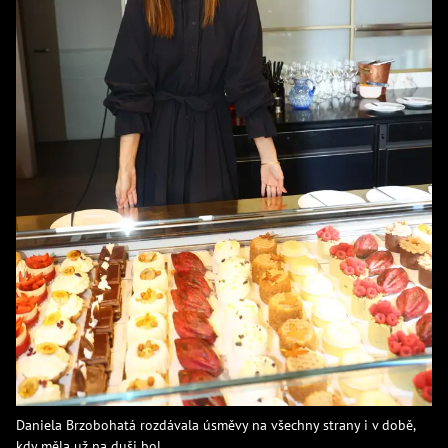
Daniela Brzobohatá rozdávala úsměvy na všechny strany i v době,
kdy měla už na duši bol.