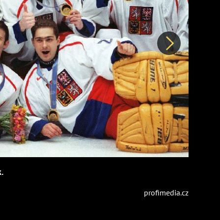
Další
.
profimedia.cz