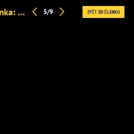
Detaily náhlého úmrtí hvězdy Nagana Romana Čechmánka: Syn ho našel v apartmánu
5/9
ZPĚT DO ČLÁNKU