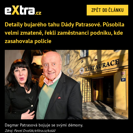
ZPĚT DO ČLÁNKU
Detaily bujarého tahu Dády Patrasové. Působila
velmi zmateně, řekli zaměstnanci podniku, kde
zasahovala policie
Dagmar Patrasová bojuje se svými démony.
Zdroj: Pavel Dvořák/eXtra.cz/koláž