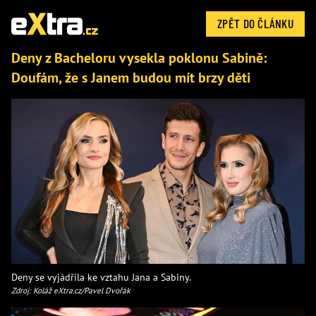
ZPĚT DO ČLÁNKU
Deny z Bacheloru vysekla poklonu Sabině:
Doufám, že s Janem budou mít brzy děti
Deny se vyjádřila ke vztahu Jana a Sabiny.
Zdroj: Koláž eXtra.cz/Pavel Dvořák