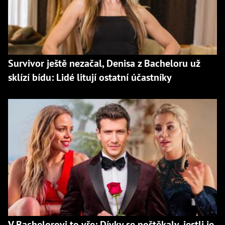
Survivor ještě nezačal, Denisa z Bacheloru už
sklízí bídu: Lidé litují ostatní účastníky
V Bachelorovi to vře: Dívky se poštěkaly, jestli je