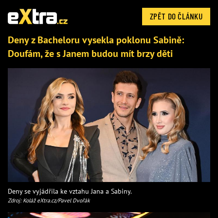
ZPĚT DO ČLÁNKU
Deny z Bacheloru vysekla poklonu Sabině:
Doufám, že s Janem budou mít brzy děti
Deny se vyjádřila ke vztahu Jana a Sabiny.
Zdroj: Koláž eXtra.cz/Pavel Dvořák