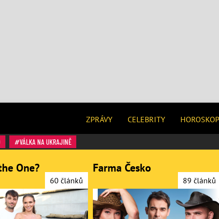
ZPRÁVY
CELEBRITY
HOROSKO
O
VÁLKA NA UKRAJINĚ
the One?
Farma Česko
60 článků
89 článků