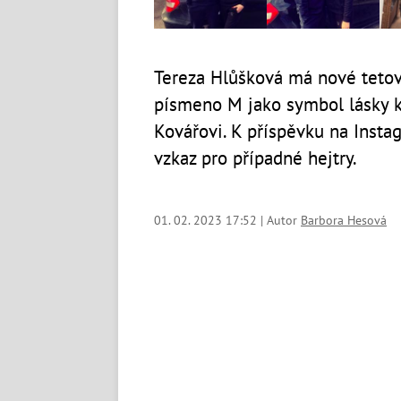
Tereza Hlůšková má nové tetová
písmeno M jako symbol lásky k
Kovářovi. K příspěvku na Insta
vzkaz pro případné hejtry.
01. 02. 2023 17:52 | Autor
Barbora Hesová