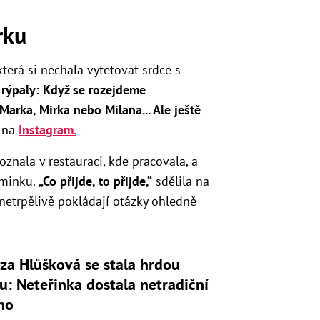
rku
 která si nechala vytetovat srdce s
 rýpaly: Když se rozejdeme
 Marka, Mirka nebo Milana... Ale ještě
e na
Instagram.
znala v restauraci, kde pracovala, a
iminku.
„Co přijde, to přijde,“
sdělila na
 netrpělivě pokládají otázky ohledně
za Hlůšková se stala hrdou
u: Neteřinka dostala netradiční
no