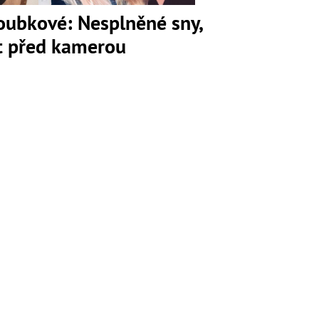
loubkové: Nesplněné sny,
ot před kamerou