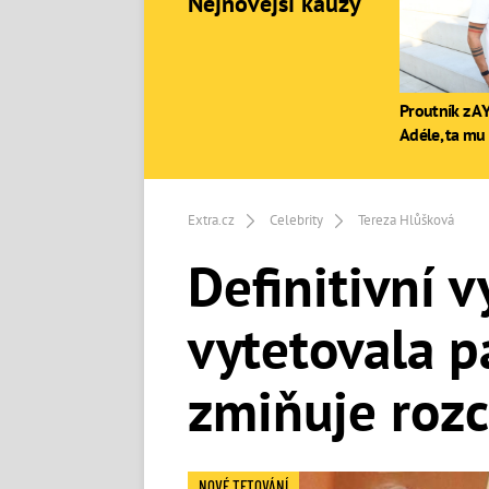
Nejnovější kauzy
Proutník z AY
Adéle, ta mu 
Extra.cz
Celebrity
Tereza Hlůšková
Definitivní 
vytetovala p
zmiňuje roz
NOVÉ TETOVÁNÍ