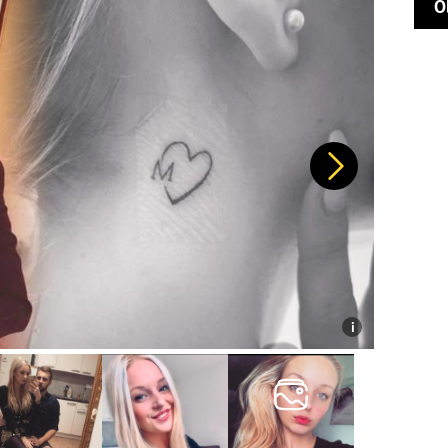
O
Další