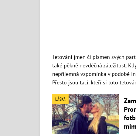
Tetování jmen či písmen svých partn
také pěkně nevděčná záležitost. Kdy
nepříjemná vzpomínka v podobě ink
Přesto jsou tací, kteří si toto tetová
LÁSKA
Zam
Pro
fotb
mim