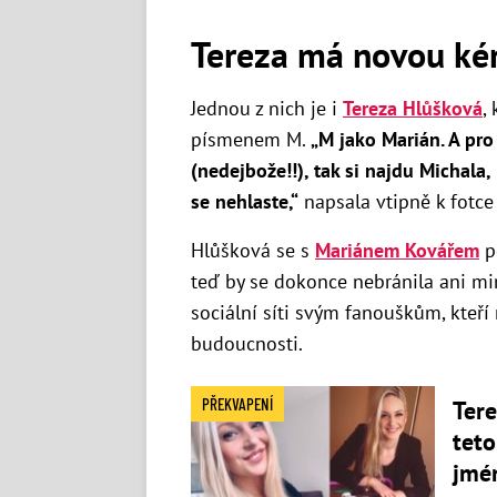
Tereza má novou ké
Jednou z nich je i
Tereza Hlůšková
,
písmenem M.
„
M jako Marián.
A pro
(nedejbože!!), tak si najdu Michala,
se nehlaste,“
napsala vtipně k fotc
Hlůšková se s
Mariánem Kovářem
po
teď by se dokonce nebránila ani m
sociální síti svým fanouškům, kteří
budoucnosti.
PŘEKVAPENÍ
Tere
teto
jmé