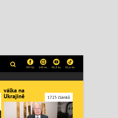
P
307 tis.
140 tis.
86,8 tis.
82,6 tis.
válka na
Ukrajině
1725 článků