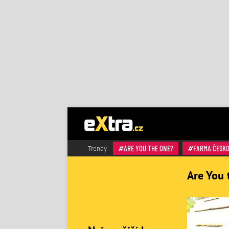
ARE YOU THE ONE?
FARMA ČESK
Trendy
Are You 