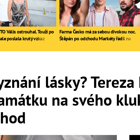
TO Vális ostrouhal. Touží po
Farma Česko má za sebou divokou noc.
ale poslala krutý vzkaz
Štěpán po odchodu Markéty řádil na
stole, Zdeněk poprvé pil
vyznání lásky? Tereza
amátku na svého kluk
chod