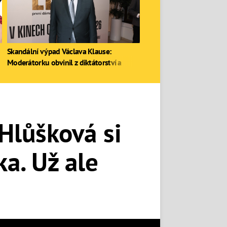
Skandální výpad Václava Klause:
Moderátorku obvinil z diktátorství a
zastal se Ruska
 Hlůšková si
a. Už ale