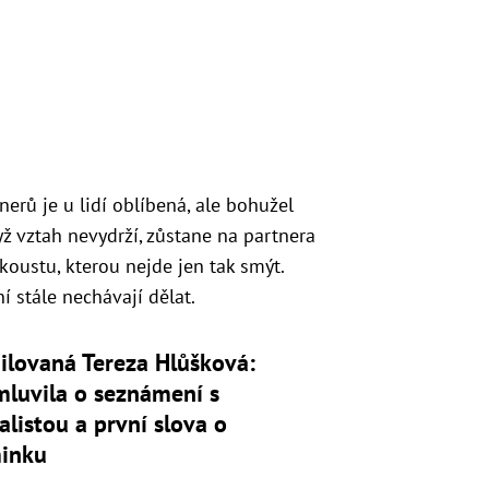
erů je u lidí oblíbená, ale bohužel
ž vztah nevydrží, zůstane na partnera
oustu, kterou nejde jen tak smýt.
ní stále nechávají dělat.
ilovaná Tereza Hlůšková:
mluvila o seznámení s
alistou a první slova o
inku