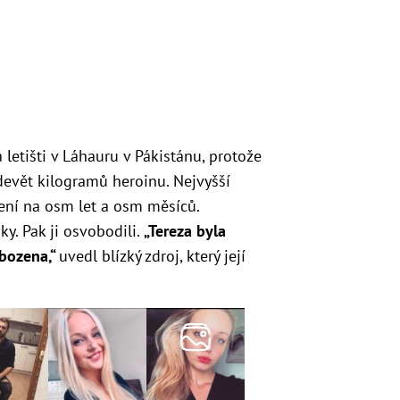
 letišti v Láhauru v Pákistánu, protože
 devět kilogramů heroinu. Nejvyšší
zení na osm let a osm měsíců.
ky. Pak ji osvobodili.
„Tereza byla
bozena,“
uvedl blízký zdroj, který její