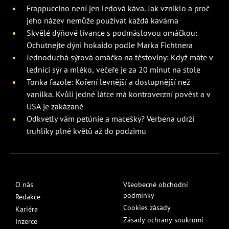
Frappuccino není jen ledová káva. Jak vzniklo a proč
jeho název nemůže používat každá kavárna
Skvělé dýňové lívance s podmáslovou omáčkou:
Ochutnejte dýni hokaido podle Marka Fichtnera
Jednoduchá sýrová omáčka na těstoviny: Když máte v
lednici sýr a mléko, večeře je za 20 minut na stole
Tonka fazole: Koření levnější a dostupnější než
vanilka. Kvůli jedné látce má kontroverzní pověst a v
USA je zakázané
Odkvetly vám petúnie a macešky? Verbena udrží
truhlíky plné květů až do podzimu
O nás
Všeobecné obchodní
podmínky
Redakce
Cookies zásady
Kariéra
Zásady ochrany soukromí
Inzerce