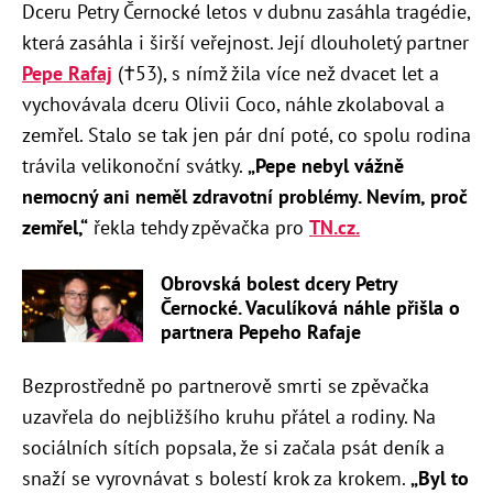
Dceru Petry Černocké letos v dubnu zasáhla tragédie,
která zasáhla i širší veřejnost. Její dlouholetý partner
Pepe Rafaj
(†53), s nímž žila více než dvacet let a
vychovávala dceru Olivii Coco, náhle zkolaboval a
zemřel. Stalo se tak jen pár dní poté, co spolu rodina
trávila velikonoční svátky.
„Pepe nebyl vážně
nemocný ani neměl zdravotní problémy. Nevím, proč
zemřel,“
řekla tehdy zpěvačka pro
TN.cz.
Obrovská bolest dcery Petry
Černocké. Vaculíková náhle přišla o
partnera Pepeho Rafaje
Bezprostředně po partnerově smrti se zpěvačka
uzavřela do nejbližšího kruhu přátel a rodiny. Na
sociálních sítích popsala, že si začala psát deník a
snaží se vyrovnávat s bolestí krok za krokem.
„Byl to