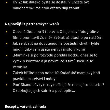
KVÍZ: Jak daleko byste se dostali v Chcete být
milionářem? Poslední otázky dají zabrat
Nejnovější z partnerských webů
Obecná škola po 35 letech: O tajemství fotografie z
filmu promluvil Zdeněk Svěrák až dlouho po natáčení
Jak se sbalit na dovolenou na poslední chvíli: Tyhle
módní triky vám ušetří nervy i místo v kufru
„Maminka si po rozvodu pořídila kočku, dnes se to
vymklo kontrole a já nevím, co s tím,“ svěřuje se
Veronika
Zakrýt bříško nebo odhalit? Kodaňské maminky boří
pravidla mateřství i módy
Proč Skandinávky nikdy neříkají, že nemají co na sebe?
Okopírujte jejich šatník a pochopíte...
Recepty, vaření, zahrada