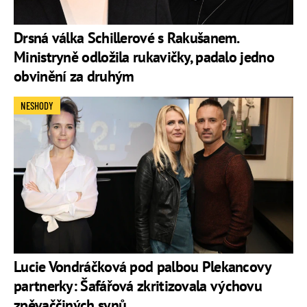
Drsná válka Schillerové s Rakušanem.
Ministryně odložila rukavičky, padalo jedno
obvinění za druhým
NESHODY
Lucie Vondráčková pod palbou Plekancovy
partnerky: Šafářová zkritizovala výchovu
zpěvaččiných synů