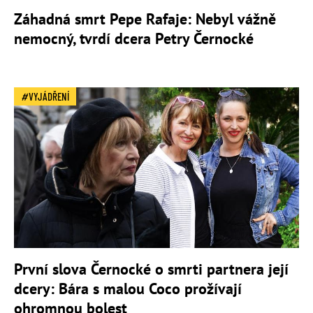
Záhadná smrt Pepe Rafaje: Nebyl vážně
nemocný, tvrdí dcera Petry Černocké
VYJÁDŘENÍ
První slova Černocké o smrti partnera její
dcery: Bára s malou Coco prožívají
ohromnou bolest