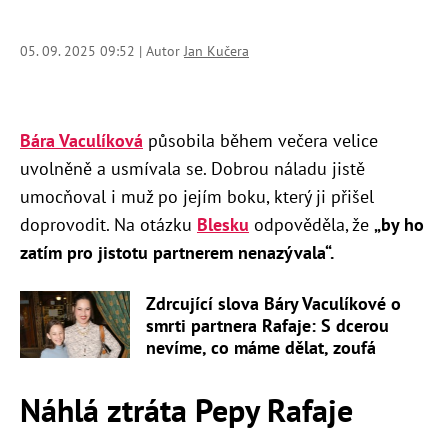
05. 09. 2025 09:52 | Autor
Jan Kučera
Bára Vaculíková
působila během večera velice
uvolněně a usmívala se. Dobrou náladu jistě
umocňoval i muž po jejím boku, který ji přišel
doprovodit. Na otázku
Blesku
odpověděla, že
„by ho
zatím pro jistotu partnerem nenazývala“.
Zdrcující slova Báry Vaculíkové o
smrti partnera Rafaje: S dcerou
nevíme, co máme dělat, zoufá
Náhlá ztráta Pepy Rafaje