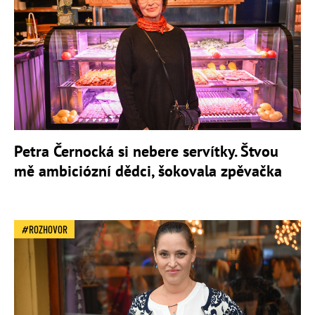
Petra Černocká si nebere servítky. Štvou
mě ambiciózní dědci, šokovala zpěvačka
ROZHOVOR