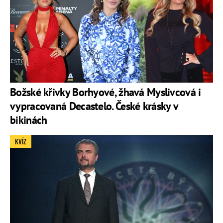
Božské křivky Borhyové, žhavá Myslivcová i
vypracovaná Decastelo. České krásky v
bikinách
KVÍZ