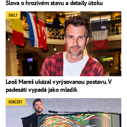
Slova o hrozivém stavu a detaily útoku
SVALY
Leoš Mareš ukázal vyrýsovanou postavu. V
padesáti vypadá jako mladík
KONCERT