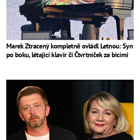
Marek Ztracený kompletně ovládl Letnou: Syn
po boku, létající klavír či Čtvrtníček za bicími