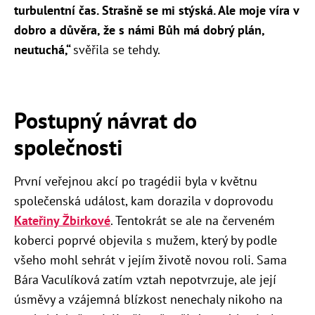
turbulentní čas. Strašně se mi stýská. Ale moje víra v
dobro a důvěra, že s námi Bůh má dobrý plán,
neutuchá,“
svěřila se tehdy.
Postupný návrat do
společnosti
První veřejnou akcí po tragédii byla v květnu
společenská událost, kam dorazila v doprovodu
Kateřiny Žbirkové
. Tentokrát se ale na červeném
koberci poprvé objevila s mužem, který by podle
všeho mohl sehrát v jejím životě novou roli. Sama
Bára Vaculíková zatím vztah nepotvrzuje, ale její
úsměvy a vzájemná blízkost nenechaly nikoho na