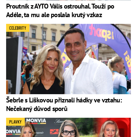
Proutník z AYTO Vális ostrouhal. Touží po
Adéle, ta mu ale poslala krutý vzkaz
CELEBRITY
Šebrle s Liškovou přiznali hádky ve vztahu:
Nečekaný důvod sporů
PLAVKY