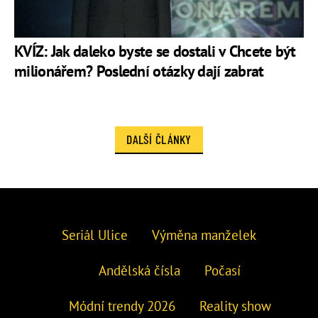
KVÍZ: Jak daleko byste se dostali v Chcete být
milionářem? Poslední otázky dají zabrat
DALŠÍ ČLÁNKY
Seriál Ulice
Výměna manželek
Andělská čísla
Počasí
Módní trendy 2026
Reality show