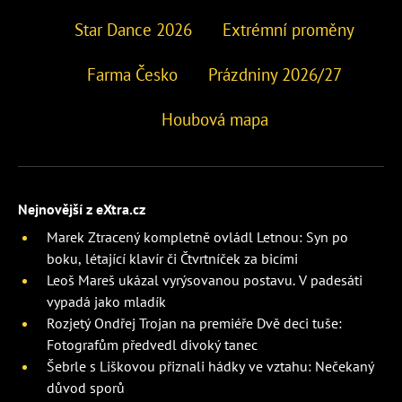
Star Dance 2026
Extrémní proměny
Farma Česko
Prázdniny 2026/27
Houbová mapa
Nejnovější z eXtra.cz
Marek Ztracený kompletně ovládl Letnou: Syn po
boku, létající klavír či Čtvrtníček za bicími
Leoš Mareš ukázal vyrýsovanou postavu. V padesáti
vypadá jako mladík
Rozjetý Ondřej Trojan na premiéře Dvě deci tuše:
Fotografům předvedl divoký tanec
Šebrle s Liškovou přiznali hádky ve vztahu: Nečekaný
důvod sporů