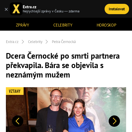
Extra.cz
×
Instalovat
TÉMATA
Nejrychlejší zprávy v Česku — zdarma
ZPRÁVY
CELEBRITY
HOROSKOP
Extra.cz
Celebrity
Petra Černocká
Dcera Černocké po smrti partnera
překvapila. Bára se objevila s
neznámým mužem
VZTAHY
Předchozí
Další