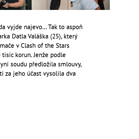
vda vyjde najevo… Tak to aspoň
ka Datla Valáška (25), který
 mače v Clash of the Stars
tisíc korun. Jenže podle
nyní soudu předložila smlouvy,
ti za jeho účast vysolila dva