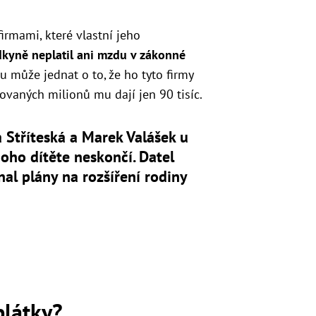
firmami, které vlastní jeho
kyně neplatil ani mzdu v zákonné
du může jednat o to, že ho tyto firmy
vaných milionů mu dají jen 90 tisíc.
 Stříteská a Marek Valášek u
oho dítěte neskončí. Datel
nal plány na rozšíření rodiny
plátky?