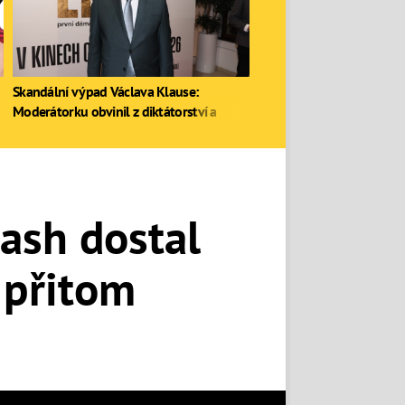
Skandální výpad Václava Klause:
Moderátorku obvinil z diktátorství a
zastal se Ruska
lash dostal
 přitom