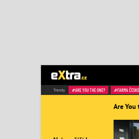
ARE YOU THE ONE?
FARMA ČESK
Trendy
Are You 