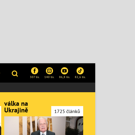
P
307 tis.
140 tis.
86,8 tis.
82,6 tis.
válka na
Ukrajině
1725 článků