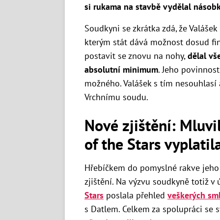
si rukama na stavbě vydělal násobk
Soudkyni se zkrátka zdá, že Valášek
kterým stát dává možnost dosud f
postavit se znovu na nohy,
dělal vš
absolutní minimum
. Jeho povinnos
možného. Valášek s tím nesouhlasí a
Vrchnímu soudu.
Nové zjištění: Mluvil
of the Stars vyplatil
Hřebíčkem do pomyslné rakve jeho
zjištění. Na výzvu soudkyně totiž v
Stars
poslala přehled
veškerých sm
s Datlem. Celkem za spolupráci se 