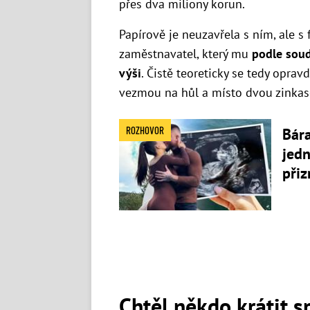
přes dva miliony korun.
Papírově je neuzavřela s ním, ale s 
zaměstnavatel, který mu
podle soud
výši
. Čistě teoreticky se tedy oprav
vezmou na hůl a místo dvou zinkaso
ROZHOVOR
Bára
jedn
přiz
Chtěl někdo krátit s