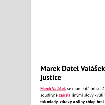
Marek Datel Valášek
justice
Marek Valášek
se momentálně snaží 
soudkyně
zařízla
jinými slovy kvůli
tak mladý, zdravý a silný chlap bra