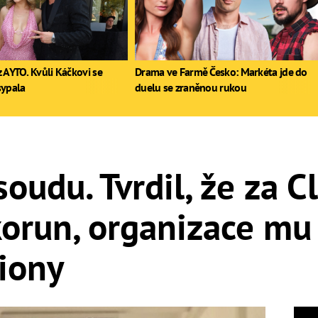
 AYTO. Kvůli Káčkovi se
Drama ve Farmě Česko: Markéta jde do
sypala
duelu se zraněnou rukou
soudu. Tvrdil, že za C
 korun, organizace mu
liony