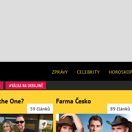
ZPRÁVY
CELEBRITY
HOROSKO
O
VÁLKA NA UKRAJINĚ
the One?
Farma Česko
59 článků
89 článků