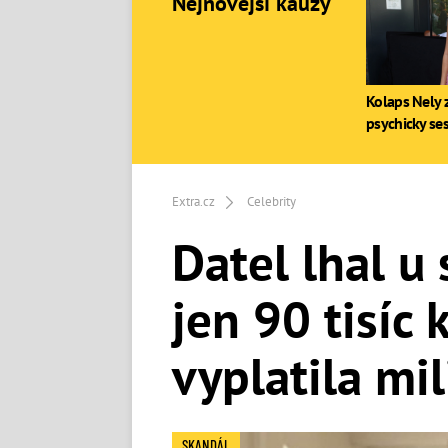
Nejnovější kauzy
Kolaps Nely z
psychicky se
Extra.cz
Celebrity
Datel lhal u 
jen 90 tisíc
vyplatila mi
SKANDÁL