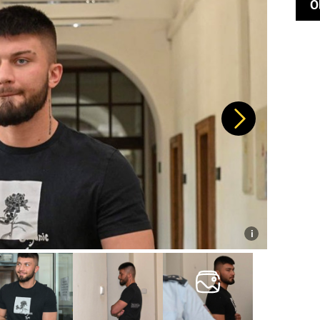
O
Další