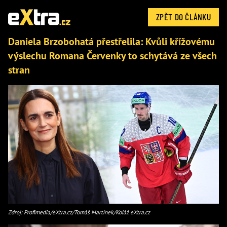
ZPĚT DO ČLÁNKU
Daniela Brzobohatá přestřelila: Kvůli křížovému
výslechu Romana Červenky to schytává ze všech
stran
Zdroj: Profimedia/eXtra.cz/Tomáš Martínek/Koláž eXtra.cz