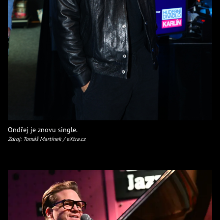
Ondřej je znovu single.
Zdroj: Tomáš Martínek / eXtra.cz