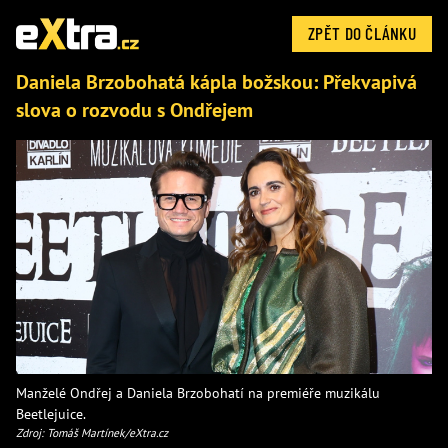
ZPĚT DO ČLÁNKU
Daniela Brzobohatá kápla božskou: Překvapivá
slova o rozvodu s Ondřejem
Manželé Ondřej a Daniela Brzobohatí na premiéře muzikálu
Beetlejuice.
Zdroj: Tomáš Martínek/eXtra.cz