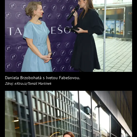
Daniela Brzobohatá s Ivetou Fabešovou.
Zdroj: eXtra.cz/Tomáš Martínek