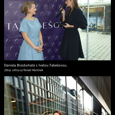
Daniela Brzobohatá s Ivetou Fabešovou.
Zdroj: eXtra.cz/Tomáš Martínek