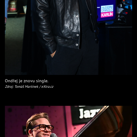
Ondřej je znovu single.
Zdroj: Tomáš Martínek / eXtra.cz