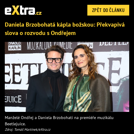
ZPĚT DO ČLÁNKU
Daniela Brzobohatá kápla božskou: Překvapivá
slova o rozvodu s Ondřejem
Manželé Ondřej a Daniela Brzobohatí na premiéře muzikálu
Beetlejuice.
Zdroj: Tomáš Martínek/eXtra.cz