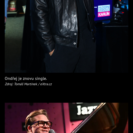
Ondřej je znovu single.
Zdroj: Tomáš Martínek / eXtra.cz