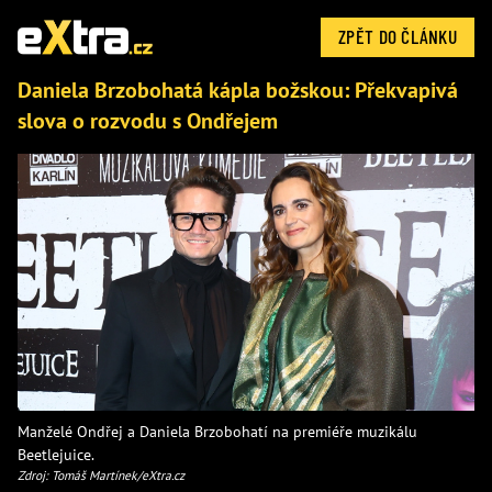
ZPĚT DO ČLÁNKU
Daniela Brzobohatá kápla božskou: Překvapivá
slova o rozvodu s Ondřejem
Manželé Ondřej a Daniela Brzobohatí na premiéře muzikálu
Beetlejuice.
Zdroj: Tomáš Martínek/eXtra.cz