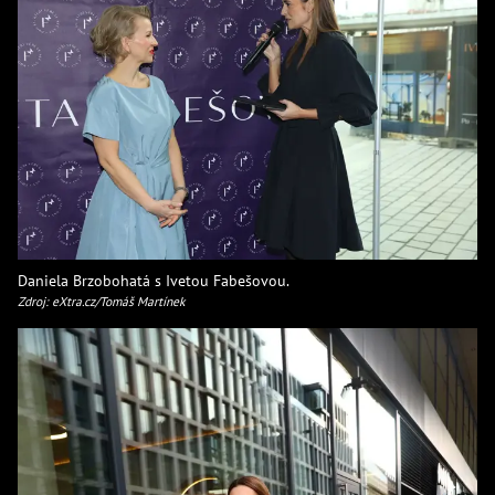
Daniela Brzobohatá s Ivetou Fabešovou.
Zdroj: eXtra.cz/Tomáš Martínek