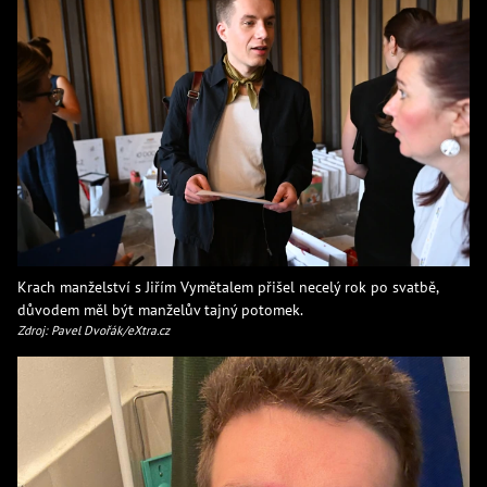
Krach manželství s Jiřím Vymětalem přišel necelý rok po svatbě,
důvodem měl být manželův tajný potomek.
Zdroj: Pavel Dvořák/eXtra.cz