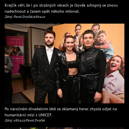
Krejčík věří, že i po strašných věcech je člověk schopný se znovu
nadechnout a časem opět někoho milovat.
Zdroj: Pavel Dvořák/eXtra.cz
Po náročném divadelním létě se zklamaný herec chystá odjet na
humanitární misi s UNICEF.
Zdroj: eXtra.cz/Pavel Dvořák