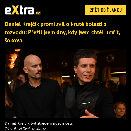
ZPĚT DO ČLÁNKU
Daniel Krejčík promluvil o kruté bolesti z
rozvodu: Přežil jsem dny, kdy jsem chtěl umřít,
šokoval
Daniel Krejčík byl středem pozornosti.
Zdroj: Pavel Dvořák/eXtra.cz