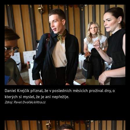
Daniel Krejčík přiznal, že v posledních měsících prožíval dny, o
kterých si myslel, že je ani nepřežije.
Zdroj: Pavel Dvořák/eXtra.cz