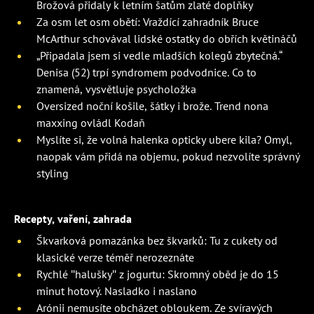
Brožová přidaly k letním šatům zlaté doplňky
Za osm let osm obětí: Vraždící zahradník Bruce
McArthur schovával lidské ostatky do obřích květináčů
„Připadala jsem si vedle mladších kolegů zbytečná.“
Denisa (52) trpí syndromem podvodnice. Co to
znamená, vysvětluje psycholožka
Oversized noční košile, šátky i brože. Trend nona
maxxing ovládl Kodaň
Myslíte si, že volná halenka opticky ubere kila? Omyl,
naopak vám přidá na objemu, pokud nezvolíte správný
styling
Recepty, vaření, zahrada
Škvarková pomazánka bez škvarků: Tu z cukety od
klasické verze téměř nerozeznáte
Rychlé "halušky" z jogurtu: Skromný oběd je do 15
minut hotový. Nasladko i naslano
Arónii nemusíte obcházet obloukem. Ze svíravých