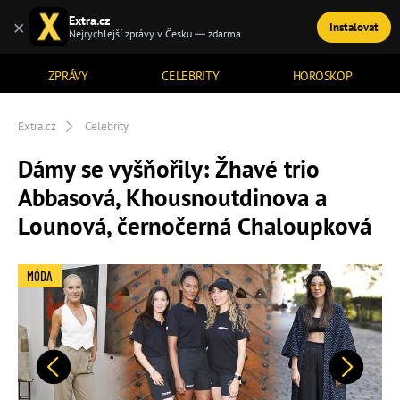
Extra.cz
×
Instalovat
TÉMATA
Nejrychlejší zprávy v Česku — zdarma
ZPRÁVY
CELEBRITY
HOROSKOP
Extra.cz
Celebrity
Dámy se vyšňořily: Žhavé trio
Abbasová, Khousnoutdinova a
Lounová, černočerná Chaloupková
MÓDA
Předchozí
Další