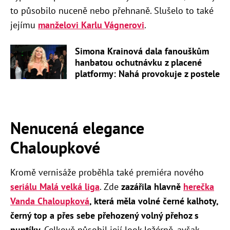
to působilo nuceně nebo přehnaně. Slušelo to také
jejímu
manželovi Karlu Vágnerovi
.
Simona Krainová dala fanouškům
hanbatou ochutnávku z placené
platformy: Nahá provokuje z postele
Nenucená elegance
Chaloupkové
Kromě vernisáže proběhla také premiéra nového
seriálu Malá velká liga
. Zde
zazářila hlavně
herečka
Vanda Chaloupková
, která měla volné černé kalhoty,
černý top a přes sebe přehozený volný přehoz s
puntíky.
Celkově působil její look ležérně, avšak