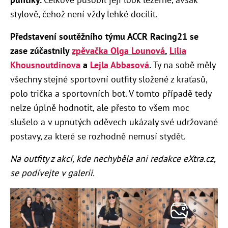
stylově, čehož není vždy lehké docílit.
Představení soutěžního týmu ACCR Racing21 se
zase zúčastnily
zpěvačka Olga Lounová
,
Lilia
Khousnoutdinova
a
Lejla Abbasová
.
Ty na sobě měly
všechny stejné sportovní outfity složené z kraťasů,
polo trička a sportovních bot. V tomto případě tedy
nelze úplně hodnotit, ale přesto to všem moc
slušelo a v upnutých oděvech ukázaly své udržované
postavy, za které se rozhodně nemusí stydět.
Na outfity z akcí, kde nechyběla ani redakce eXtra.cz,
se podívejte v galerii.