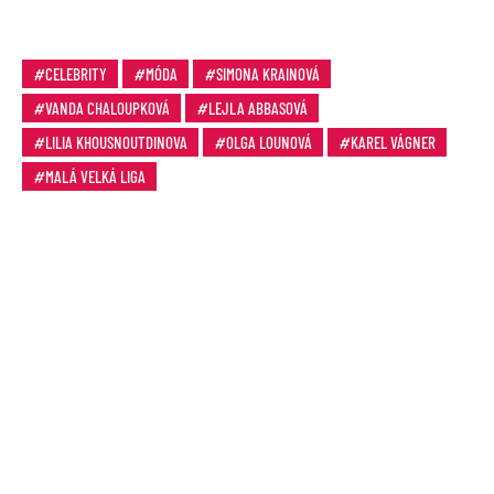
CELEBRITY
MÓDA
SIMONA KRAINOVÁ
VANDA CHALOUPKOVÁ
LEJLA ABBASOVÁ
LILIA KHOUSNOUTDINOVA
OLGA LOUNOVÁ
KAREL VÁGNER
MALÁ VELKÁ LIGA