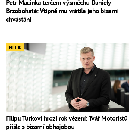
Petr Macinka terčem výsměchu Daniely
Brzobohaté: Vtipně mu vrátila jeho bizarní
chvástání
POLITIK
Filipu Turkovi hrozí rok vězení: Tvář Motoristů
přišla s bizarní obhajobou