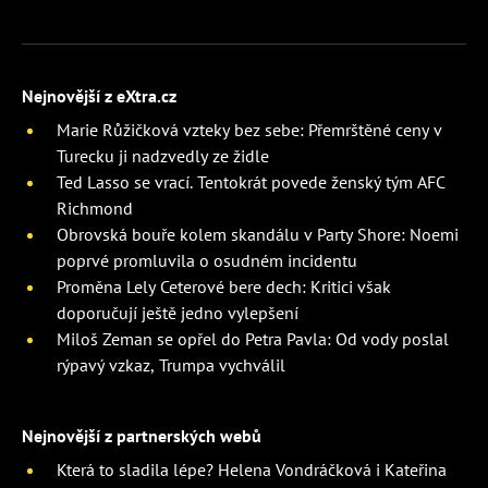
Nejnovější z eXtra.cz
Marie Růžičková vzteky bez sebe: Přemrštěné ceny v
Turecku ji nadzvedly ze židle
Ted Lasso se vrací. Tentokrát povede ženský tým AFC
Richmond
Obrovská bouře kolem skandálu v Party Shore: Noemi
poprvé promluvila o osudném incidentu
Proměna Lely Ceterové bere dech: Kritici však
doporučují ještě jedno vylepšení
Miloš Zeman se opřel do Petra Pavla: Od vody poslal
rýpavý vzkaz, Trumpa vychválil
Nejnovější z partnerských webů
Která to sladila lépe? Helena Vondráčková i Kateřina