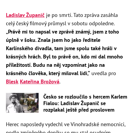
Ladislav Županič
je po smrti. Tato zpráva zasáhla
celý český filmový průmysl v sobotu odpoledne.
„Právě mi to napsal ve zprávě známý, jsem z toho
úplně v šoku. Znala jsem ho jako ředitele
Karlínského divadla, tam jsme spolu také hráli v
krásných hrách. Byl to právě on, kdo mi dal mnoho
příležitostí. Budu na něj vzpomínat jako na
krásného člověka, který miloval lidi,“
uvedla pro
Blesk
Kateřina Brožová
.
Česko se rozloučilo s hercem Karlem
Fialou: Ladislav Županič se
rozplakal ještě před proslovem
Herec naposledy vydechl ve Vinohradské nemocnici,
podle zmíněného deníku se mu stal osudným