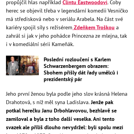
propůjčil hlas například
Clintu Eastwoodovi
. Coby
herec se objevil třeba v legendární komedii Vesničko
má středisková nebo v seriálu Arabela. Na část své
kariéry spojil síly s režisérem
Zdeňkem Troškou
a
zahrál si jak v jeho pohádce Princezna ze mlejna, tak
i v komediální sérii Kameňák.
Poslední rozloučení s Karlem
Schwarzenbergem obrazem:
Sbohem přišly dát řady umělců i
prezidentský pár
Jeho první ženou byla podle jeho slov krásná Helena
Drahotová, s níž měl syna Ladislava.
Jenže pak
potkal herečku Janu Drbohlavovou, bezhlavě se
zamiloval a byla z toho další veselka. Ani tento
svazek ale příliš dlouho nevydržel: byli spolu mezi