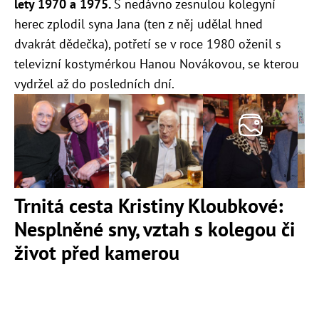
lety 1970 a 1975.
S nedávno zesnulou kolegyní
herec zplodil syna Jana (ten z něj udělal hned
dvakrát dědečka), potřetí se v roce 1980 oženil s
televizní kostymérkou Hanou Novákovou, se kterou
vydržel až do posledních dní.
Trnitá cesta Kristiny Kloubkové:
Nesplněné sny, vztah s kolegou či
život před kamerou