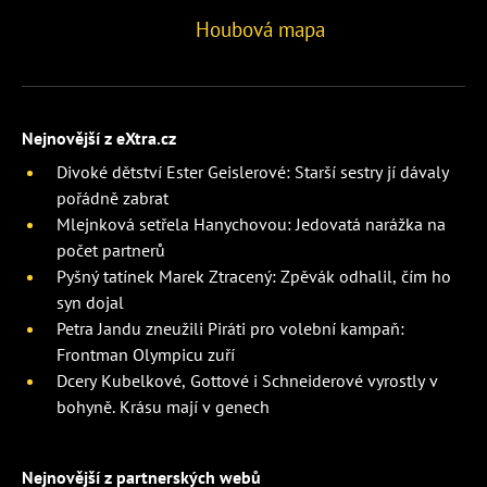
Houbová mapa
Nejnovější z eXtra.cz
Divoké dětství Ester Geislerové: Starší sestry jí dávaly
pořádně zabrat
Mlejnková setřela Hanychovou: Jedovatá narážka na
počet partnerů
Pyšný tatínek Marek Ztracený: Zpěvák odhalil, čím ho
syn dojal
Petra Jandu zneužili Piráti pro volební kampaň:
Frontman Olympicu zuří
Dcery Kubelkové, Gottové i Schneiderové vyrostly v
bohyně. Krásu mají v genech
Nejnovější z partnerských webů