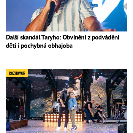
Další skandál Taryho: Obvinění z podvádění
dětí i pochybná obhajoba
ROZHOVOR