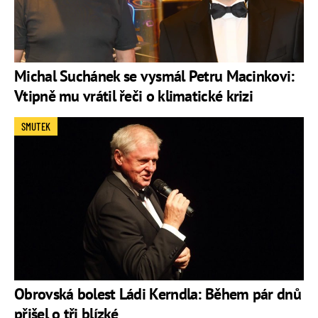
Michal Suchánek se vysmál Petru Macinkovi:
Vtipně mu vrátil řeči o klimatické krizi
SMUTEK
Obrovská bolest Ládi Kerndla: Během pár dnů
přišel o tři blízké