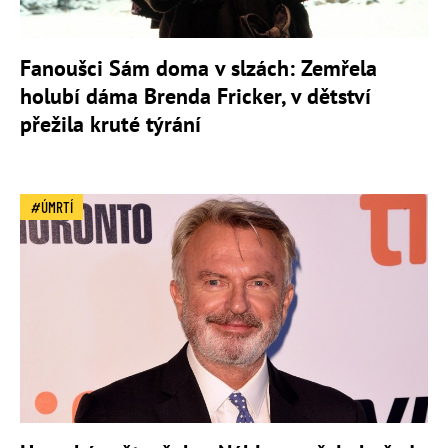
Fanoušci Sám doma v slzách: Zemřela
holubí dáma Brenda Fricker, v dětství
přežila kruté týrání
ÚMRTÍ