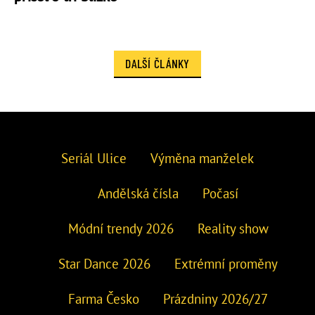
DALŠÍ ČLÁNKY
Seriál Ulice
Výměna manželek
Andělská čísla
Počasí
Módní trendy 2026
Reality show
Star Dance 2026
Extrémní proměny
Farma Česko
Prázdniny 2026/27