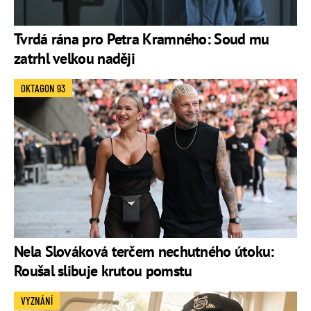
Tvrdá rána pro Petra Kramného: Soud mu
zatrhl velkou naději
OKTAGON 93
Nela Slováková terčem nechutného útoku:
Roušal slibuje krutou pomstu
VYZNÁNÍ