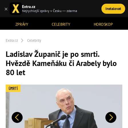
Extra.cz
×
Instalovat
TÉMATA
Nejrychlejší zprávy v Česku — zdarma
ZPRÁVY
CELEBRITY
HOROSKOP
Extra.cz
Celebrity
Ladislav Županič je po smrti.
Hvězdě Kameňáku či Arabely bylo
80 let
ÚMRTÍ
Předchozí
Další