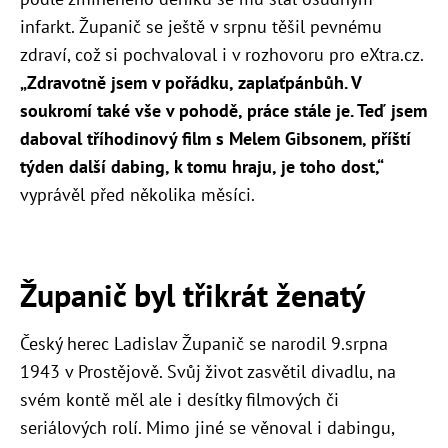
infarkt. Županič se ještě v srpnu těšil pevnému
zdraví, což si pochvaloval i v rozhovoru pro eXtra.cz.
„Zdravotně jsem v pořádku, zaplaťpánbůh. V
soukromí také vše v pohodě, práce stále je. Teď jsem
daboval tříhodinový film s Melem Gibsonem, příští
týden další dabing, k tomu hraju, je toho dost,“
vyprávěl před několika měsíci.
Županič byl třikrát ženatý
Český herec Ladislav Županič se narodil 9.srpna
1943 v Prostějově. Svůj život zasvětil divadlu, na
svém kontě měl ale i desítky filmových či
seriálových rolí. Mimo jiné se věnoval i dabingu,