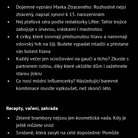
Dojemné vyznání Marka Ztraceného: Rozhodně nejsi
ztracený, napsal synovi k 15. narozeninám
Nej pleťová séra podle redaktorky Lifee: Tahle trojice
zabojuje s únavou, vráskami i mastnotou
4 cviky, které srovnají předsunutou hlavu a narovnají
vdovský hrb na šíji. Budete vypadat mladší a přestane
vás bolest hlava
Každý večer jen scrollování na gauči a ticho? Zkuste s
partnerem rutinu, díky které uklidíte dům i zažehnete
starou jiskru
Co nosí módní influencerky? Následující barevné
kombinace musíte vyzkoušet, než skončí léto
Recepty, vaření, zahrada
Zelené brambory nejsou jen kosmetická vada. Kdy je
ještě můžete sníst
Snídaně, která zasytí na celé dopoledne: Pomůže