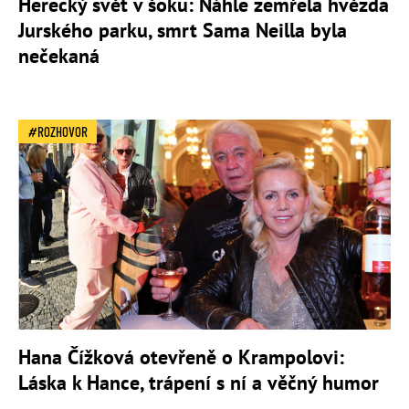
Herecký svět v šoku: Náhle zemřela hvězda
Jurského parku, smrt Sama Neilla byla
nečekaná
ROZHOVOR
Hana Čížková otevřeně o Krampolovi:
Láska k Hance, trápení s ní a věčný humor