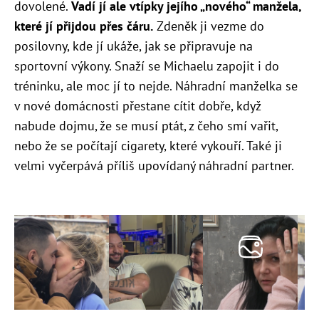
dovolené.
Vadí jí ale vtípky jejího „nového“ manžela,
které jí přijdou přes čáru.
Zdeněk ji vezme do
posilovny, kde jí ukáže, jak se připravuje na
sportovní výkony. Snaží se Michaelu zapojit i do
tréninku, ale moc jí to nejde. Náhradní manželka se
v nové domácnosti přestane cítit dobře, když
nabude dojmu, že se musí ptát, z čeho smí vařit,
nebo že se počítají cigarety, které vykouří. Také ji
velmi vyčerpává příliš upovídaný náhradní partner.