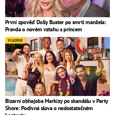
První zpověď Dolly Buster po smrti manžela:
Pravda o novém vztahu s princem
VYJÁDŘENÍ
Bizarní obhajoba Markízy po skandálu v Party
Shore: Podivná slova o nedostatečném