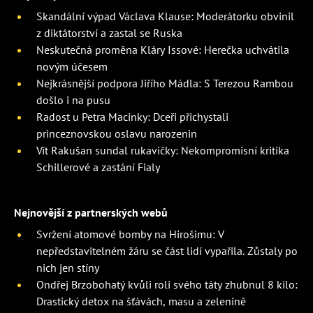
Skandální výpad Václava Klause: Moderátorku obvinil
z diktátorství a zastal se Ruska
Neskutečná proměna Kláry Issové: Herečka uchvátila
novým účesem
Nejkrásnější podpora Jiřího Mádla: S Terezou Rambou
došlo i na pusu
Radost u Petra Macinky: Dceři přichystali
princeznovskou oslavu narozenin
Vít Rakušan sundal rukavičky: Nekompromisní kritika
Schillerové a zastání Fialy
Nejnovější z partnerských webů
Svržení atomové bomby na Hirošimu: V
nepředstavitelném žáru se část lidí vypařila. Zůstaly po
nich jen stíny
Ondřej Brzobohatý kvůli roli svého táty zhubnul 8 kilo:
Drastický detox na šťávách, masu a zelenině