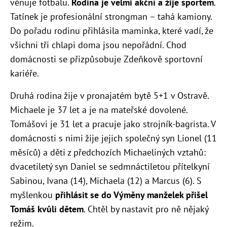
věnuje fotbalu.
Rodina je velmi akční a žije sportem
.
Tatínek je profesionální strongman – tahá kamiony.
Do pořadu rodinu přihlásila maminka, které vadí, že
všichni tři chlapi doma jsou nepořádní. Chod
domácnosti se přizpůsobuje Zdeňkově sportovní
kariéře.
Druhá rodina žije v pronajatém bytě 5+1 v Ostravě.
Michaele je 37 let a je na mateřské dovolené.
Tomášovi je 31 let a pracuje jako strojník-bagrista. V
domácnosti s nimi žije jejich společný syn Lionel (11
měsíců) a děti z předchozích Michaeliných vztahů:
dvacetiletý syn Daniel se sedmnáctiletou přítelkyní
Sabinou, Ivana (14), Michaela (12) a Marcus (6). S
myšlenkou
přihlásit se do Výměny manželek přišel
Tomáš kvůli dětem
. Chtěl by nastavit pro ně nějaký
režim.