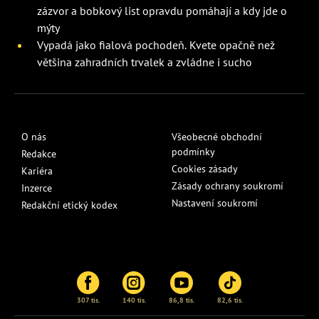
zázvor a bobkový list opravdu pomáhají a kdy jde o
mýty
Vypadá jako fialová pochodeň. Kvete opačně než
většina zahradních trvalek a zvládne i sucho
O nás
Všeobecné obchodní
podmínky
Redakce
Cookies zásady
Kariéra
Zásady ochrany soukromí
Inzerce
Nastavení soukromí
Redakční etický kodex
307 tis.
140 tis.
86,8 tis.
82,6 tis.