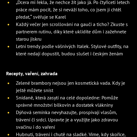
„Dcera mi řekla, že nechce žít jako já. Po čtyřiceti letech
práce mám pocit, že si neváží toho, co jsem jí chtěl
předat,“ svěřuje se Karel
Každý večer jen scrollování na gauči a ticho? Zkuste s
partnerem rutinu, díky které uklidíte dům i zažehnete
starou jiskru
Letní trendy podle vášnivých Italek. Stylové outfity, na
které nedají dopustit, budou slušet i českým ženám
Recepty, vaření, zahrada
Zelené brambory nejsou jen kosmetická vada. Kdy je
ještě můžete sníst
Snídaně, která zasytí na celé dopoledne: Pomůže
správné množství bílkovin a dostatek vlákniny
Dýňová semínka nevyhazujte, prospívají vlasům,
trávení či srdci. Upravte je a využijte jako zdravou
svačinu i do vaření
Hubnutí, trávení i chutě na sladké. Víme, kdy skořice,