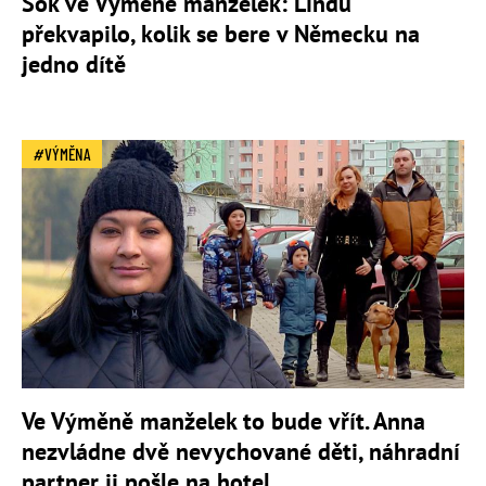
Šok ve Výměně manželek: Lindu
překvapilo, kolik se bere v Německu na
jedno dítě
VÝMĚNA
Ve Výměně manželek to bude vřít. Anna
nezvládne dvě nevychované děti, náhradní
partner ji pošle na hotel