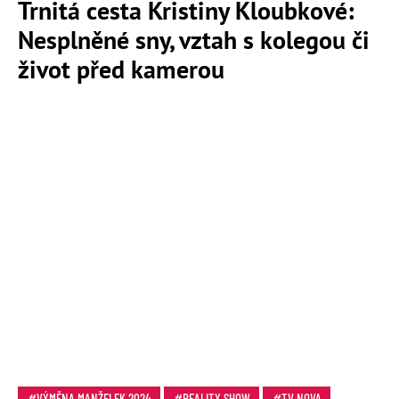
Trnitá cesta Kristiny Kloubkové:
Nesplněné sny, vztah s kolegou či
život před kamerou
VÝMĚNA MANŽELEK 2024
REALITY SHOW
TV NOVA