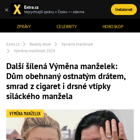
Extra.cz
×
Instalovat
TÉMATA
Nejrychlejší zprávy v Česku — zdarma
ZPRÁVY
CELEBRITY
HOROSKOP
Extra.cz
Reality show
Výměna manželek
Výměna manželek 2024
Další šílená Výměna manželek:
Dům obehnaný ostnatým drátem,
smrad z cigaret i drsné vtípky
siláckého manžela
VÝMĚNA MANŽELEK