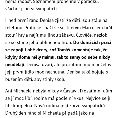
nemá radost. Seznámení proběhne v pořádku,
všichni jsou si sympatičtí.
Hned první ráno Denisa zjistí, že děti jsou stále na
telefonu. Proto se snaží se šestiletým Marcusem hrát
stolní hry a najít mu jinou zábavu. Člověče, nezlob
se se stane jeho oblíbenou hrou.
Do domácích prací
se zapojí i obě dcery, což Tomáš komentuje tak, že
kdyby doma měly mámu, tak to samy od sebe nikdy
neudělají.
Denisa uvaří, ale prozatímnímu manželovi
její první jídlo moc nechutná. Denisa také bojuje s
buzením dětí, aby stihly školu.
Ani Michaela nebyla nikdy v Čáslavi. Prozatímní dům
se jí moc líbí, rodina má podle ní vkus. Nejvíce se jí
líbí koupelna. Nová rodina je jí zprvu sympatická.
Druhý den ráno si Michaela připadá jako na