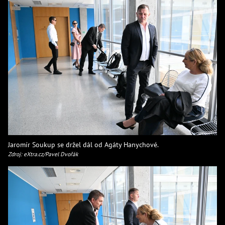
Jaromír Soukup se držel dál od Agáty Hanychové.
Zdroj: eXtra.cz/Pavel Dvořák