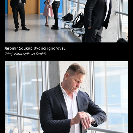
Jaromír Soukup dvojici ignoroval.
Zdroj: eXtra.cz/Pavel Dvořák