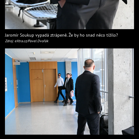
Jaromír Soukup vypadá ztrápeně. Že by ho snad něco tížilo?
Zdroj: eXtra.cz/Pavel Dvořák