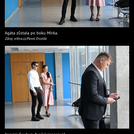
Agáta zůstala po boku Mirka.
Zdroj: eXtra.cz/Pavel Dvořák