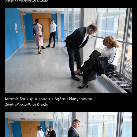
Zdroj: eXtra.cz/Pavel Dvořák
Jaromír Soukup u soudu s Agátou Hanychovou.
Zdroj: eXtra.cz/Pavel Dvořák