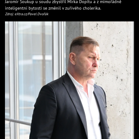
Jaromír Soukup u soudu zbystřil Mirka Dopitu a z mimořádně
inteligentní bytosti se změnil v zuřívého cholerika.
Zdroj: eXtra.cz/Pavel Dvořák